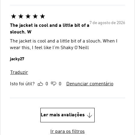
7 de agosto de 2026
The jacket is cool and a little bit of a
slouch. W
The jacket is cool and a little bit of a slouch. When I
wear this, I feel like I'm Shaky O'Neill
jacky27
Traduzir
Isto foi útil?
0
0
Denunciar comentário
Ler mais avaliações
Ir para os filtros