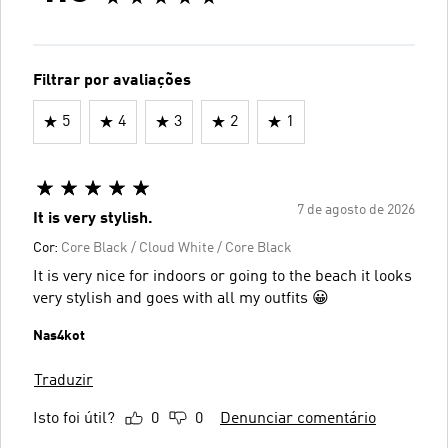
Filtrar por avaliações
5
4
3
2
1
7 de agosto de 2026
It is very stylish.
Cor:
Core Black / Cloud White / Core Black
It is very nice for indoors or going to the beach it looks
very stylish and goes with all my outfits 😀
Nas4kot
Traduzir
Isto foi útil?
0
0
Denunciar comentário