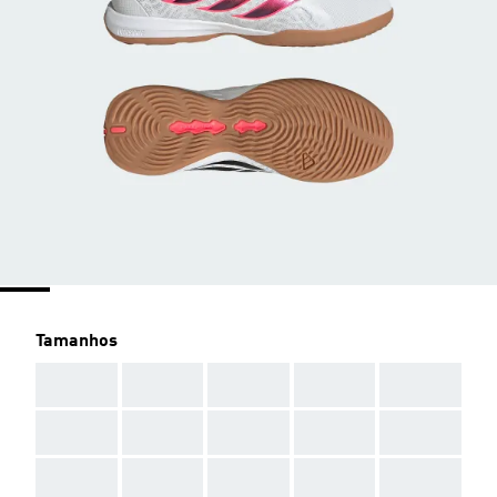
Tamanhos
AAA
AAA
AAA
AAA
AAA
AAA
AAA
AAA
AAA
AAA
AAA
AAA
AAA
AAA
AAA