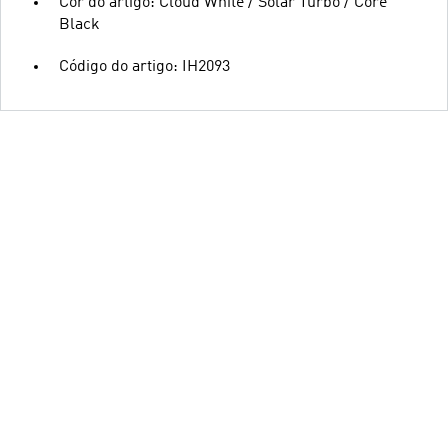
Cor do artigo: Cloud White / Solar Turbo / Core
Black
Código do artigo: IH2093