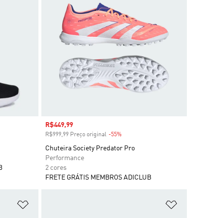
Preço com desconto
R$449,99
R$999,99 Preço original
-55%
Desconto
Chuteira Society Predator Pro
Performance
B
2 cores
FRETE GRÁTIS MEMBROS ADICLUB
Adicionar à Lista de Desejos
Adicionar à