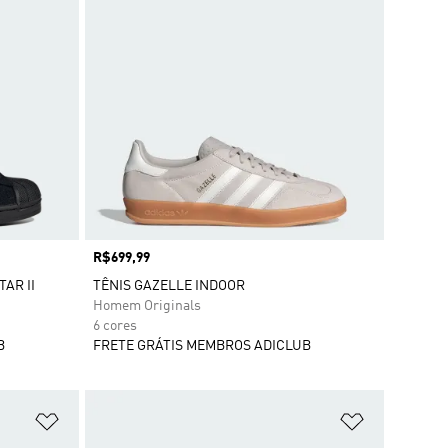
Preço
R$699,99
AR II
TÊNIS GAZELLE INDOOR
Homem Originals
6 cores
B
FRETE GRÁTIS MEMBROS ADICLUB
Adicionar à Lista de Desejos
Adicionar à