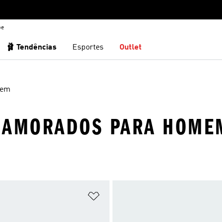
be
🩰 Tendências
Esportes
Outlet
em
 NAMORADOS PARA HOME
sta de Desejos
Adicionar à Lista de Desejos