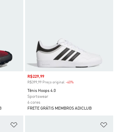
Preço com desconto
R$229,99
o
R$399,99 Preço original
-40%
Desconto
Tênis Hoops 4.0
Sportswear
6 cores
B
FRETE GRÁTIS MEMBROS ADICLUB
Adicionar à Lista de Desejos
Adicionar à