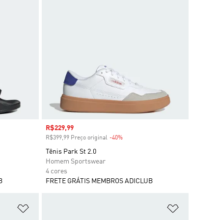
Preço com desconto
R$229,99
R$399,99 Preço original
-40%
Desconto
Tênis Park St 2.0
Homem Sportswear
4 cores
B
FRETE GRÁTIS MEMBROS ADICLUB
Adicionar à Lista de Desejos
Adicionar à