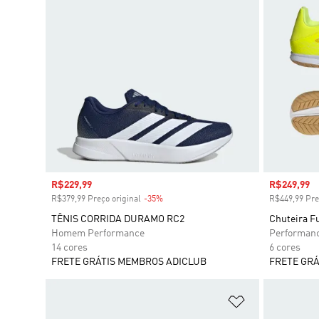
Preço com desconto
R$229,99
Preço com
R$249,99
R$379,99 Preço original
-35%
Desconto
R$449,99 Pre
TÊNIS CORRIDA DURAMO RC2
Chuteira F
Homem Performance
Performan
14 cores
6 cores
FRETE GRÁTIS MEMBROS ADICLUB
FRETE GRÁ
Adicionar à Li