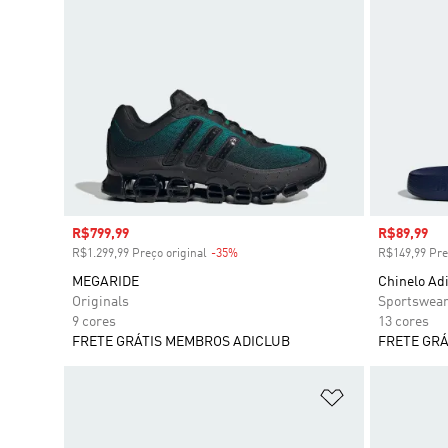
Preço com desconto
R$799,99
Preço com
R$89,99
R$1.299,99 Preço original
-35%
Desconto
R$149,99 Pre
MEGARIDE
Chinelo Adi
Originals
Sportswea
9 cores
13 cores
FRETE GRÁTIS MEMBROS ADICLUB
FRETE GRÁ
Adicionar à Li