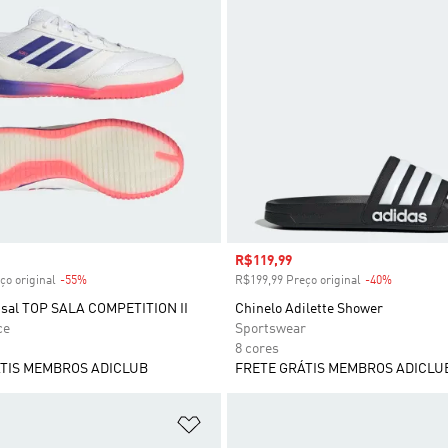
 desconto
Preço com desconto
R$119,99
ço original
-55%
Desconto
R$199,99 Preço original
-40%
Desconto
utsal TOP SALA COMPETITION II
Chinelo Adilette Shower
ce
Sportswear
8 cores
TIS MEMBROS ADICLUB
FRETE GRÁTIS MEMBROS ADICLU
sta de Desejos
Adicionar à Lista de Desejos