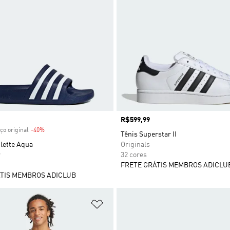
 desconto
Preço
R$599,99
ço original
-40%
Desconto
Tênis Superstar II
lette Aqua
Originals
r
32 cores
FRETE GRÁTIS MEMBROS ADICLU
TIS MEMBROS ADICLUB
sta de Desejos
Adicionar à Lista de Desejos