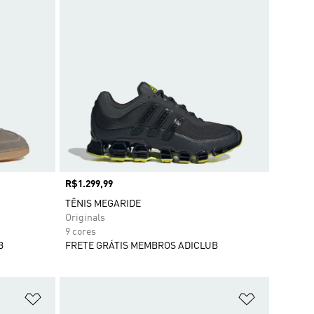
Preço
R$1.299,99
TÊNIS MEGARIDE
Originals
9 cores
B
FRETE GRÁTIS MEMBROS ADICLUB
Adicionar à Lista de Desejos
Adicionar à