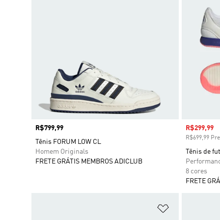
Preço
R$799,99
Preço com
R$299,99
R$699,99 Pre
Tênis FORUM LOW CL
Homem Originals
Tênis de f
FRETE GRÁTIS MEMBROS ADICLUB
Performan
8 cores
FRETE GRÁ
Adicionar à Li