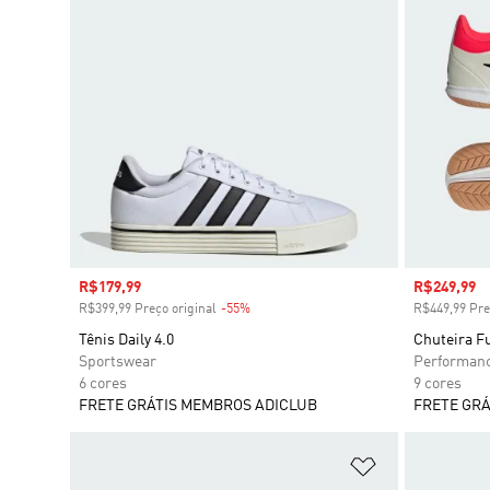
Preço com desconto
R$179,99
Preço com
R$249,99
R$399,99 Preço original
-55%
Desconto
R$449,99 Pre
Tênis Daily 4.0
Chuteira F
Sportswear
Performan
6 cores
9 cores
FRETE GRÁTIS MEMBROS ADICLUB
FRETE GRÁ
Adicionar à Li