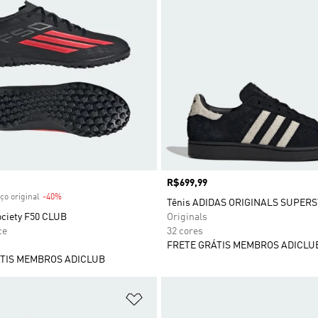
 desconto
Preço
R$699,99
ço original
-40%
Desconto
Tênis ADIDAS ORIGINALS SUPERST
ociety F50 CLUB
Originals
ce
32 cores
FRETE GRÁTIS MEMBROS ADICLU
TIS MEMBROS ADICLUB
sta de Desejos
Adicionar à Lista de Desejos