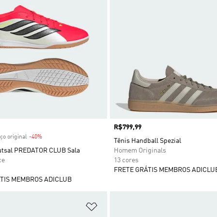
 desconto
Preço
R$799,99
ço original
-40%
Desconto
Tênis Handball Spezial
utsal PREDATOR CLUB Sala
Homem Originals
ce
13 cores
FRETE GRÁTIS MEMBROS ADICLU
TIS MEMBROS ADICLUB
sta de Desejos
Adicionar à Lista de Desejos