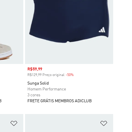
Preço com desconto
R$59,99
R$129,99 Preço original
-50%
Desconto
Sunga Solid
Homem Performance
3 cores
B
FRETE GRÁTIS MEMBROS ADICLUB
Adicionar à Lista de Desejos
Adicionar à