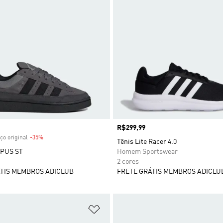
 desconto
Preço
R$299,99
ço original
-35%
Desconto
Tênis Lite Racer 4.0
PUS ST
Homem Sportswear
2 cores
TIS MEMBROS ADICLUB
FRETE GRÁTIS MEMBROS ADICLU
sta de Desejos
Adicionar à Lista de Desejos