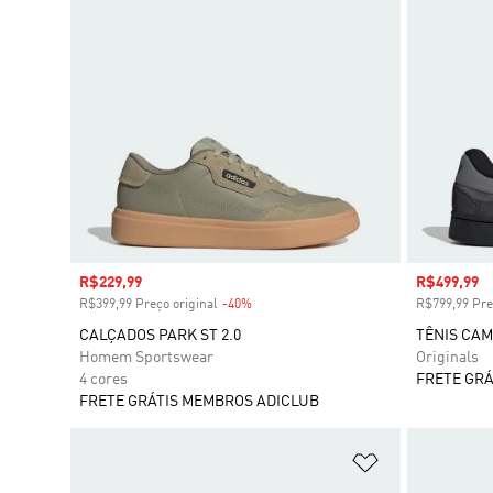
Preço com desconto
R$229,99
Preço com
R$499,99
R$399,99 Preço original
-40%
Desconto
R$799,99 Pre
CALÇADOS PARK ST 2.0
TÊNIS CAM
Homem Sportswear
Originals
4 cores
FRETE GRÁ
FRETE GRÁTIS MEMBROS ADICLUB
Adicionar à Li