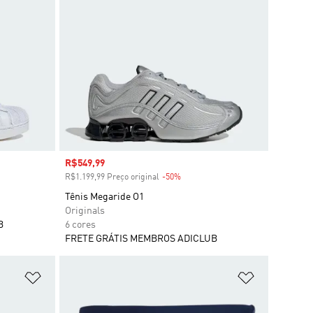
Preço com desconto
R$549,99
R$1.199,99 Preço original
-50%
Desconto
Tênis Megaride O1
Originals
B
6 cores
FRETE GRÁTIS MEMBROS ADICLUB
Adicionar à Lista de Desejos
Adicionar à