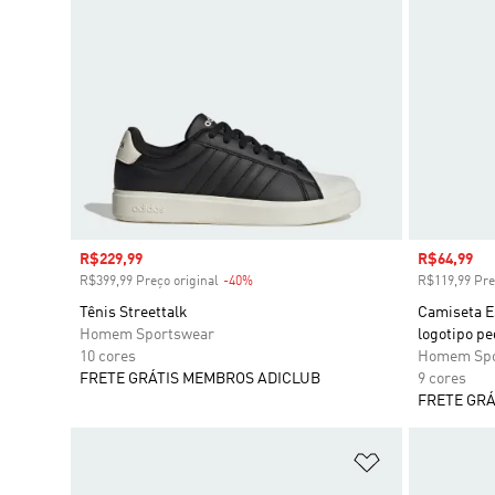
Preço com desconto
R$229,99
Preço com
R$64,99
R$399,99 Preço original
-40%
Desconto
R$119,99 Pre
Tênis Streettalk
Camiseta E
Homem Sportswear
logotipo p
10 cores
Homem Spo
FRETE GRÁTIS MEMBROS ADICLUB
9 cores
FRETE GRÁ
Adicionar à Li