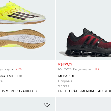
 desconto
Preço com desconto
R$899,99
ço original
-40%
Desconto
R$1.299,99 Preço original
-30%
Descont
utsal F50 CLUB
MEGARIDE
ce
Originals
9 cores
TIS MEMBROS ADICLUB
FRETE GRÁTIS MEMBROS ADICLU
sta de Desejos
Adicionar à Lista de Desejos