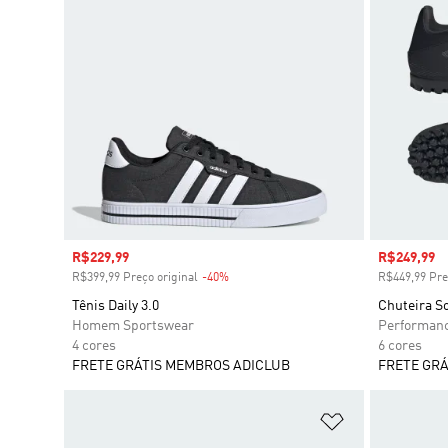
Preço com desconto
R$229,99
Preço com
R$249,99
R$399,99 Preço original
-40%
Desconto
R$449,99 Pre
Tênis Daily 3.0
Chuteira S
Homem Sportswear
Performan
4 cores
6 cores
FRETE GRÁTIS MEMBROS ADICLUB
FRETE GRÁ
Adicionar à Li