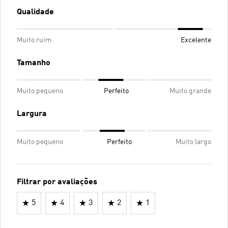
Qualidade
Muito ruim
Excelente
Tamanho
Muito pequeno
Perfeito
Muito grande
Largura
Muito pequeno
Perfeito
Muito largo
Filtrar por avaliações
5
4
3
2
1