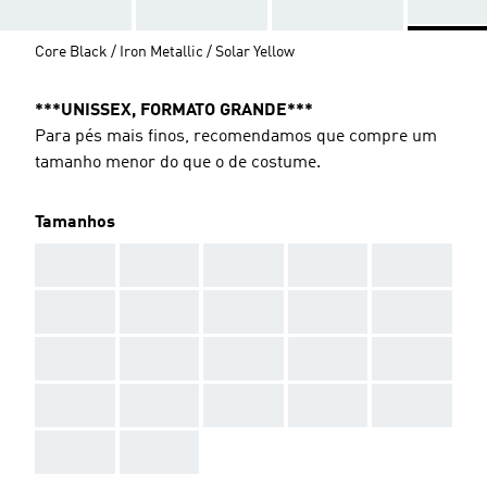
Core Black / Iron Metallic / Solar Yellow
***UNISSEX, FORMATO GRANDE***
Para pés mais finos, recomendamos que compre um
tamanho menor do que o de costume.
Tamanhos
AAA
AAA
AAA
AAA
AAA
AAA
AAA
AAA
AAA
AAA
AAA
AAA
AAA
AAA
AAA
AAA
AAA
AAA
AAA
AAA
AAA
AAA