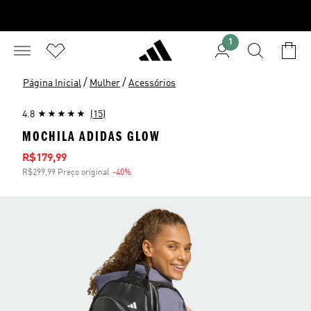
1
/
/
Página Inicial
Mulher
Acessórios
4.8
(15)
MOCHILA ADIDAS GLOW
Preço com desconto
R$179,99
R$299,99 Preço original
-40%
Desconto