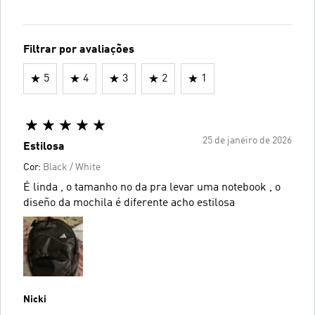
Filtrar por avaliações
5
4
3
2
1
25 de janeiro de 2026
Estilosa
Cor:
Black / White
É linda , o tamanho no da pra levar uma notebook , o
diseño da mochila é diferente acho estilosa
Nicki