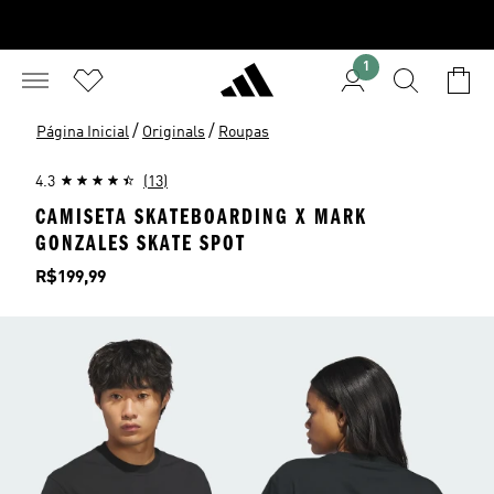
1
/
/
Página Inicial
Originals
Roupas
4.3
(13)
CAMISETA SKATEBOARDING X MARK
GONZALES SKATE SPOT
Preço
R$199,99