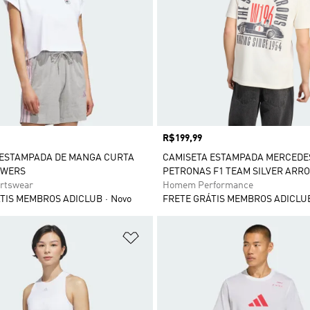
Preço
R$199,99
 ESTAMPADA DE MANGA CURTA
CAMISETA ESTAMPADA MERCED
OWERS
PETRONAS F1 TEAM SILVER ARRO
rtswear
Homem Performance
TIS MEMBROS ADICLUB
Novo
FRETE GRÁTIS MEMBROS ADICLU
sta de Desejos
Adicionar à Lista de Desejos