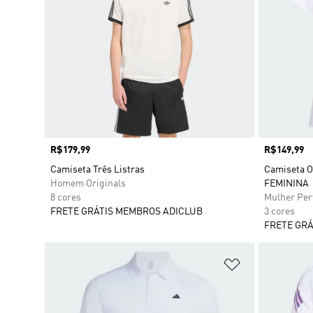
Preço
R$179,99
Preço
R$149,99
Camiseta Três Listras
Camiseta 
Homem Originals
FEMININA
8 cores
Mulher Pe
FRETE GRÁTIS MEMBROS ADICLUB
3 cores
FRETE GRÁ
Adicionar à Li