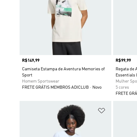
Preço
R$149,99
Preço
R$99,99
Camiseta Estampa de Aventura Memories of
Regata de 
Sport
Essentials 
Homem Sportswear
Mulher Spo
FRETE GRÁTIS MEMBROS ADICLUB
Novo
5 cores
FRETE GRÁ
Adicionar à Li