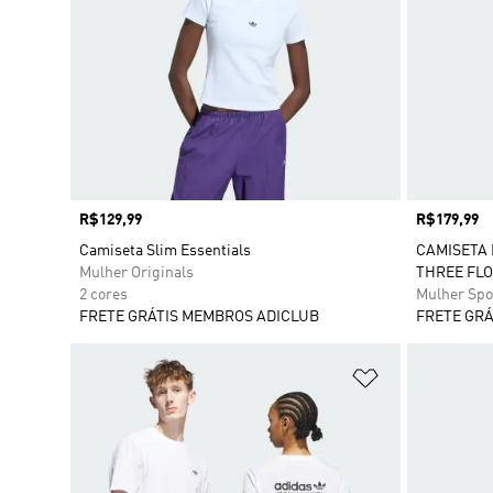
Preço
R$129,99
Preço
R$179,99
Camiseta Slim Essentials
CAMISETA
Mulher Originals
THREE FL
2 cores
Mulher Spo
FRETE GRÁTIS MEMBROS ADICLUB
FRETE GRÁ
Adicionar à Li