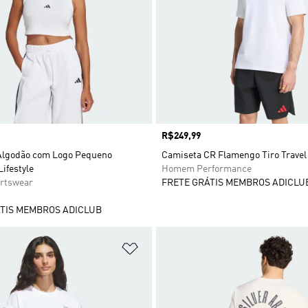
Preço
R$249,99
Algodão com Logo Pequeno
Camiseta CR Flamengo Tiro Travel
Lifestyle
Homem Performance
rtswear
FRETE GRÁTIS MEMBROS ADICLU
TIS MEMBROS ADICLUB
sta de Desejos
Adicionar à Lista de Desejos