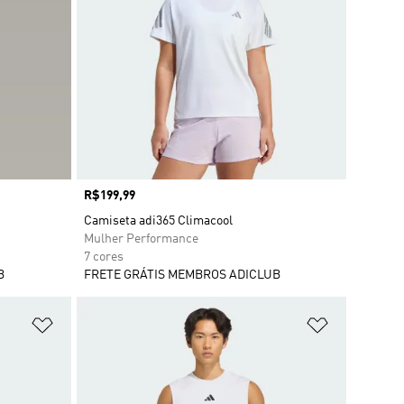
Preço
R$199,99
Camiseta adi365 Climacool
Mulher Performance
7 cores
B
FRETE GRÁTIS MEMBROS ADICLUB
Adicionar à Lista de Desejos
Adicionar à