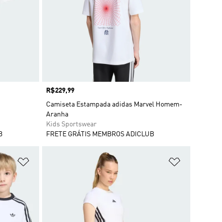
Preço
R$229,99
Camiseta Estampada adidas Marvel Homem-
Aranha
Kids Sportswear
B
FRETE GRÁTIS MEMBROS ADICLUB
Adicionar à Lista de Desejos
Adicionar à