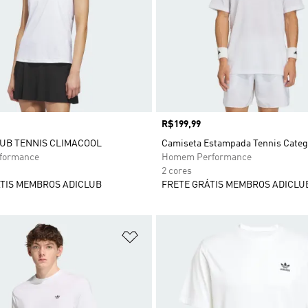
Preço
R$199,99
UB TENNIS CLIMACOOL
Camiseta Estampada Tennis Categ
rformance
Homem Performance
2 cores
TIS MEMBROS ADICLUB
FRETE GRÁTIS MEMBROS ADICLU
sta de Desejos
Adicionar à Lista de Desejos