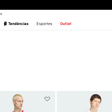
be
🩰 Tendências
Esportes
Outlet
S
sta de Desejos
Adicionar à Lista de Desejos