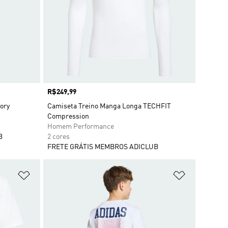
Preço
R$249,99
ory
Camiseta Treino Manga Longa TECHFIT
Compression
Homem Performance
B
2 cores
FRETE GRÁTIS MEMBROS ADICLUB
Adicionar à Lista de Desejos
Adicionar à