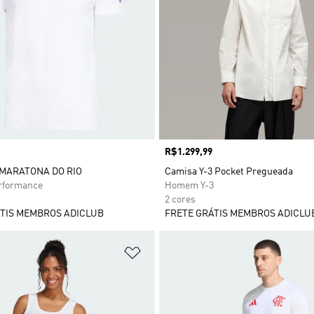
Preço
R$1.299,99
MARATONA DO RIO
Camisa Y-3 Pocket Pregueada
formance
Homem Y-3
2 cores
TIS MEMBROS ADICLUB
FRETE GRÁTIS MEMBROS ADICLU
sta de Desejos
Adicionar à Lista de Desejos