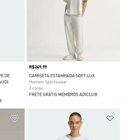
Preço
R$249,99
PE DE
CAMISETA ESTAMPADA SOFT LUX
AUDI
Homem Sportswear
2 cores
FRETE GRÁTIS MEMBROS ADICLUB
B
Adicionar à Lista de Desejos
Adicionar à