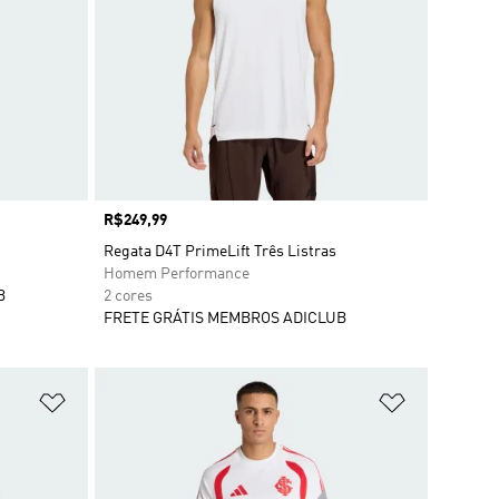
Preço
R$249,99
Regata D4T PrimeLift Três Listras
Homem Performance
B
2 cores
FRETE GRÁTIS MEMBROS ADICLUB
Adicionar à Lista de Desejos
Adicionar à