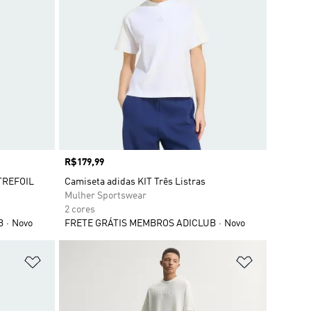
Preço
R$179,99
TREFOIL
Camiseta adidas KIT Três Listras
Mulher Sportswear
2 cores
B
Novo
FRETE GRÁTIS MEMBROS ADICLUB
Novo
Adicionar à Lista de Desejos
Adicionar à