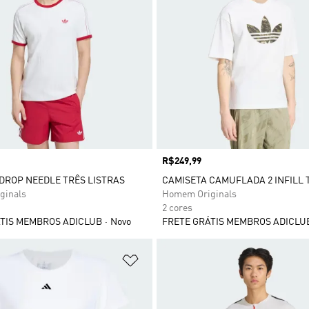
Preço
R$249,99
DROP NEEDLE TRÊS LISTRAS
CAMISETA CAMUFLADA 2 INFILL 
ginals
Homem Originals
2 cores
TIS MEMBROS ADICLUB
Novo
FRETE GRÁTIS MEMBROS ADICLU
sta de Desejos
Adicionar à Lista de Desejos