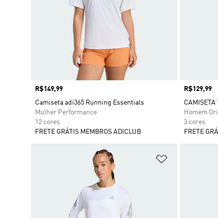
Preço
R$149,99
Preço
R$129,99
Camiseta adi365 Running Essentials
CAMISETA 
Mulher Performance
Homem Ori
12 cores
3 cores
FRETE GRÁTIS MEMBROS ADICLUB
FRETE GRÁ
Adicionar à Li