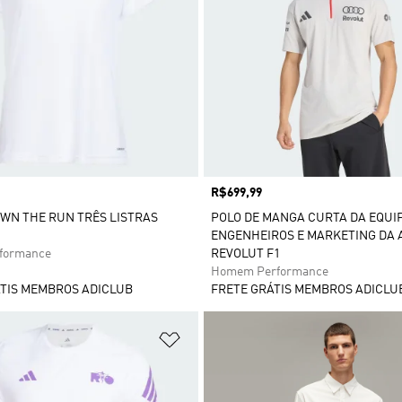
Preço
R$699,99
OWN THE RUN TRÊS LISTRAS
POLO DE MANGA CURTA DA EQUI
ENGENHEIROS E MARKETING DA 
rformance
REVOLUT F1
Homem Performance
TIS MEMBROS ADICLUB
FRETE GRÁTIS MEMBROS ADICLU
sta de Desejos
Adicionar à Lista de Desejos