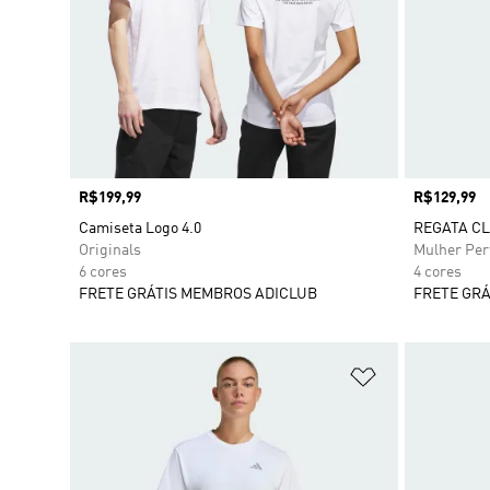
Preço
R$199,99
Preço
R$129,99
Camiseta Logo 4.0
REGATA CL
Originals
Mulher Pe
6 cores
4 cores
FRETE GRÁTIS MEMBROS ADICLUB
FRETE GRÁ
Adicionar à Li