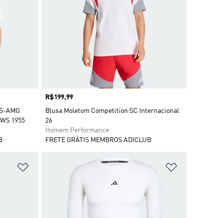
Preço
R$199,99
ES-AMG
Blusa Moletom Competition SC Internacional
WS 1955
26
Homem Performance
B
FRETE GRÁTIS MEMBROS ADICLUB
Adicionar à Lista de Desejos
Adicionar à