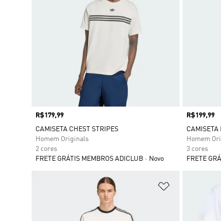
Preço
R$179,99
Preço
R$199,99
CAMISETA CHEST STRIPES
CAMISETA 
Homem Originals
Homem Ori
2 cores
3 cores
FRETE GRÁTIS MEMBROS ADICLUB
Novo
FRETE GRÁ
Adicionar à Li