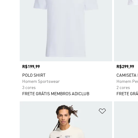
Preço
R$199,99
Preço
R$299,99
POLO SHIRT
CAMISETA 
Homem Sportswear
Homem Per
3 cores
2 cores
FRETE GRÁTIS MEMBROS ADICLUB
FRETE GRÁ
Adicionar à Li