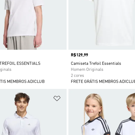
Preço
R$129,99
TREFOIL ESSENTIALS
Camiseta Trefoil Essentials
ginals
Homem Originals
2 cores
TIS MEMBROS ADICLUB
FRETE GRÁTIS MEMBROS ADICLU
sta de Desejos
Adicionar à Lista de Desejos