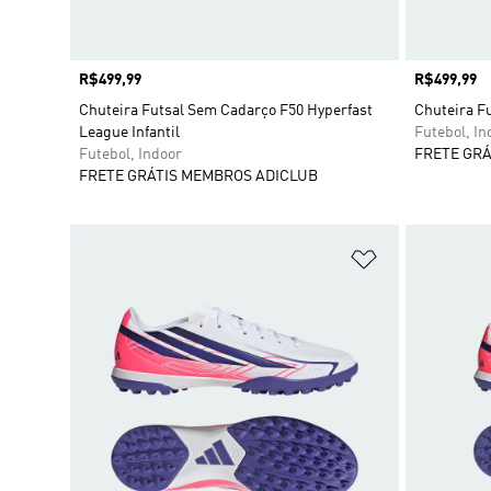
Preço
R$499,99
Preço
R$499,99
Chuteira Futsal Sem Cadarço F50 Hyperfast
Chuteira Fu
League Infantil
Futebol, In
Futebol, Indoor
FRETE GRÁ
FRETE GRÁTIS MEMBROS ADICLUB
Adicionar à Li