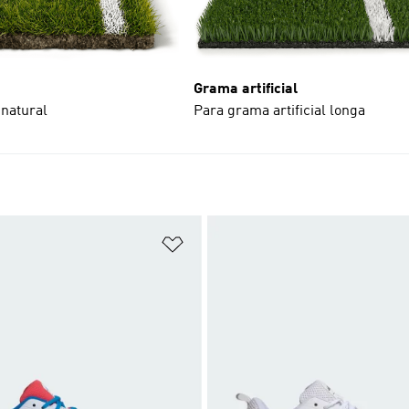
Grama artificial
natural
Para grama artificial longa
sta de Desejos
Adicionar à Lista de Desejos