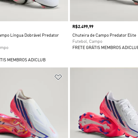
Preço
R$2.499,99
ampo Língua Dobrável Predator
Chuteira de Campo Predator Elite
Futebol, Campo
ampo
FRETE GRÁTIS MEMBROS ADICLU
TIS MEMBROS ADICLUB
sta de Desejos
Adicionar à Lista de Desejos