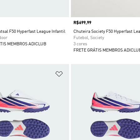
Preço
R$699,99
tsal F50 Hyperfast League Infantil
Chuteira Society F50 Hyperfast Le
door
Futebol, Society
TIS MEMBROS ADICLUB
3 cores
FRETE GRÁTIS MEMBROS ADICLU
sta de Desejos
Adicionar à Lista de Desejos