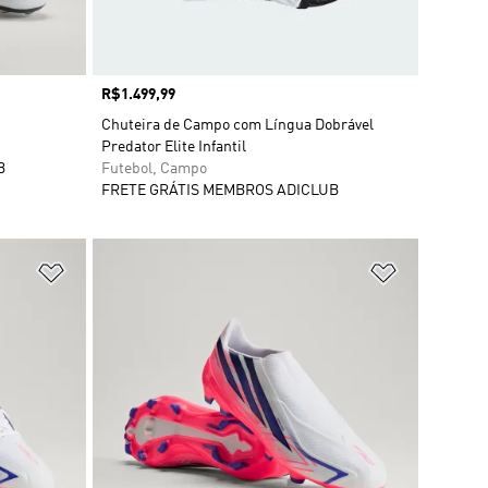
Preço
R$1.499,99
Chuteira de Campo com Língua Dobrável
Predator Elite Infantil
B
Futebol, Campo
FRETE GRÁTIS MEMBROS ADICLUB
Adicionar à Lista de Desejos
Adicionar à