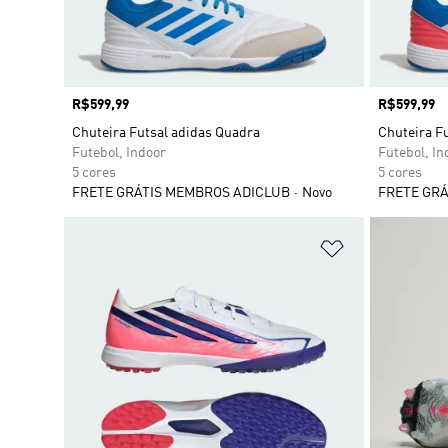
Preço
R$599,99
Preço
R$599,99
Chuteira Futsal adidas Quadra
Chuteira F
Futebol, Indoor
Futebol, In
5 cores
5 cores
FRETE GRÁTIS MEMBROS ADICLUB
Novo
FRETE GRÁ
Adicionar à Li