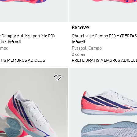
Preço
R$499,99
e Campo/Multissuperfície F50
Chuteira de Campo F50 HYPERFA
lub Infantil
Infantil
ampo
Futebol, Campo
2 cores
TIS MEMBROS ADICLUB
FRETE GRÁTIS MEMBROS ADICLU
sta de Desejos
Adicionar à Lista de Desejos