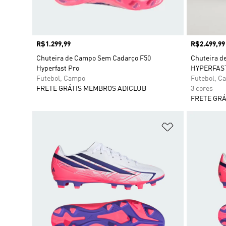
Preço
R$1.299,99
Preço
R$2.499,99
Chuteira de Campo Sem Cadarço F50
Chuteira d
Hyperfast Pro
HYPERFAST
Futebol, Campo
Futebol, C
FRETE GRÁTIS MEMBROS ADICLUB
3 cores
FRETE GRÁ
Adicionar à Li