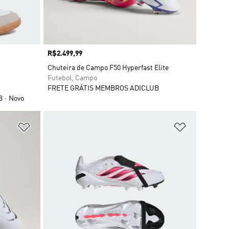
Preço
R$2.499,99
Chuteira de Campo F50 Hyperfast Elite
Futebol, Campo
FRETE GRÁTIS MEMBROS ADICLUB
B
Novo
Adicionar à Lista de Desejos
Adicionar à