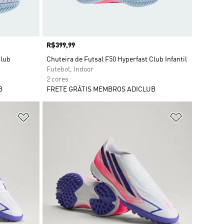
Preço
R$399,99
Club
Chuteira de Futsal F50 Hyperfast Club Infantil
Futebol, Indoor
2 cores
B
FRETE GRÁTIS MEMBROS ADICLUB
Adicionar à Lista de Desejos
Adicionar à