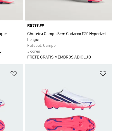
Preço
R$799,99
ague
Chuteira Campo Sem Cadarço F50 Hyperfast
League
Futebol, Campo
B
3 cores
FRETE GRÁTIS MEMBROS ADICLUB
Adicionar à Lista de Desejos
Adicionar à