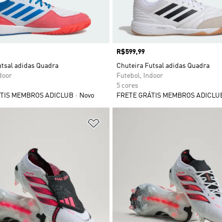
Preço
R$599,99
utsal adidas Quadra
Chuteira Futsal adidas Quadra
door
Futebol, Indoor
5 cores
TIS MEMBROS ADICLUB
Novo
FRETE GRÁTIS MEMBROS ADICLU
sta de Desejos
Adicionar à Lista de Desejos