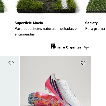
Superfície Macia
Society
Para superfícies naturais molhadas e
Para grama a
enlameadas
2
Filtrar e Organizar
Adicionar à Lista de Desejos
Adicionar à