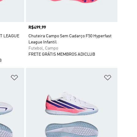
Preço
R$499,99
ST LEAGUE
Chuteira Campo Sem Cadarço F50 Hyperfast
League Infantil
Futebol, Campo
FRETE GRÁTIS MEMBROS ADICLUB
B
Adicionar à Lista de Desejos
Adicionar à