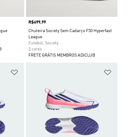
Preço
R$699,99
ague
Chuteira Society Sem Cadarço F50 Hyperfast
League
Futebol, Society
B
2 cores
FRETE GRÁTIS MEMBROS ADICLUB
Adicionar à Lista de Desejos
Adicionar à