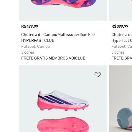
Preço
R$499,99
Preço
R$399,99
Chuteira de Campo/Multissuperfície F50
Chuteira d
HYPERFAST CLUB
Hyperfast C
Futebol, Campo
Futebol, C
3 cores
3 cores
FRETE GRÁTIS MEMBROS ADICLUB
FRETE GRÁ
Adicionar à Li