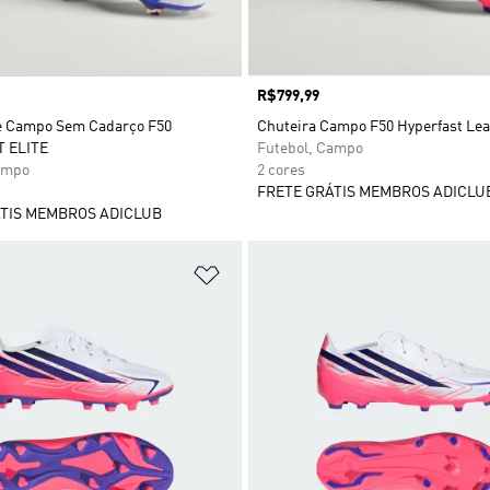
Preço
R$799,99
e Campo Sem Cadarço F50
Chuteira Campo F50 Hyperfast Le
 ELITE
Futebol, Campo
ampo
2 cores
FRETE GRÁTIS MEMBROS ADICLU
TIS MEMBROS ADICLUB
sta de Desejos
Adicionar à Lista de Desejos