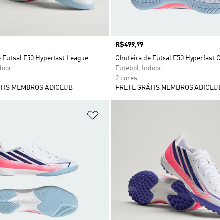
Preço
R$499,99
e Futsal F50 Hyperfast League
Chuteira de Futsal F50 Hyperfast 
door
Futebol, Indoor
2 cores
TIS MEMBROS ADICLUB
FRETE GRÁTIS MEMBROS ADICLU
sta de Desejos
Adicionar à Lista de Desejos