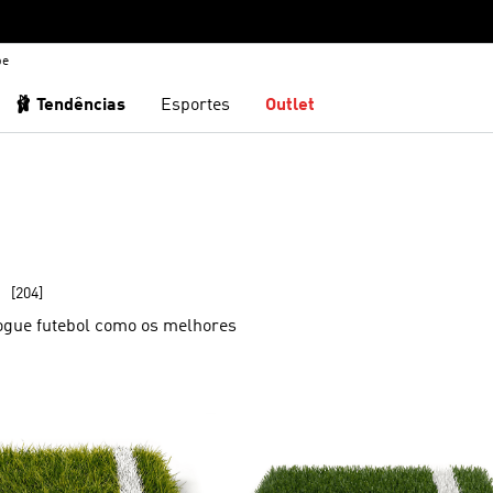
be
🩰 Tendências
Esportes
Outlet
S
[204]
ogue futebol como os melhores