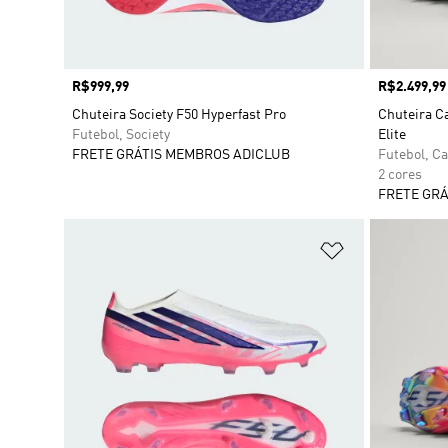
Preço
R$999,99
Preço
R$2.499,99
Chuteira Society F50 Hyperfast Pro
Chuteira C
Futebol, Society
Elite
FRETE GRÁTIS MEMBROS ADICLUB
Futebol, C
2 cores
FRETE GRÁ
Adicionar à Li