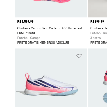
Preço
R$1.599,99
Preço
R$699,99
Chuteira Campo Sem Cadarço F50 Hyperfast
Chuteira d
Elite Infantil
Futebol, In
Futebol, Campo
3 cores
FRETE GRÁTIS MEMBROS ADICLUB
FRETE GRÁ
Adicionar à Li