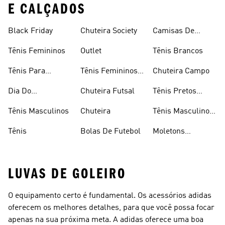
E CALÇADOS
Black Friday
Chuteira Society
Camisas De
Times
Tênis Femininos
Outlet
Tênis Brancos
Tênis Para
Tênis Femininos
Chuteira Campo
Caminhada
Brancos
Dia Do
Chuteira Futsal
Tênis Pretos
Consumidor
Femininos
Tênis Masculinos
Chuteira
Tênis Masculino
Em Promoçao
Tênis
Bolas De Futebol
Moletons
Femininos
LUVAS DE GOLEIRO
O equipamento certo é fundamental. Os acessórios adidas
oferecem os melhores detalhes, para que você possa focar
apenas na sua próxima meta. A adidas oferece uma boa