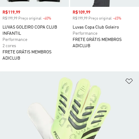
Preço com desconto
R$119,99
Preço com desconto
R$109,99
R$199,99 Preço original
-40%
Desconto
R$199,99 Preço original
-45%
Desconto
LUVAS GOLEIRO COPA CLUB
Luvas Copa Club Goleiro
INFANTIL
Performance
Performance
FRETE GRÁTIS MEMBROS
2 cores
ADICLUB
FRETE GRÁTIS MEMBROS
ADICLUB
Ad