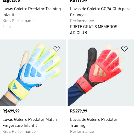
Esgotado
Preço
R$199,99
Luvas Goleiro Predator Training
Luvas de Goleiro COPA Club para
Infantil
Crianças
Kids Performance
Performance
2 cores
FRETE GRÁTIS MEMBROS
ADICLUB
Adicionar à Lista de Desejos
Ad
Preço
R$499,99
Preço
R$279,99
Luvas Goleiro Predator Match
Luvas de Goleiro Predator
Fingersave Infantil
Training
Kids Performance
Performance