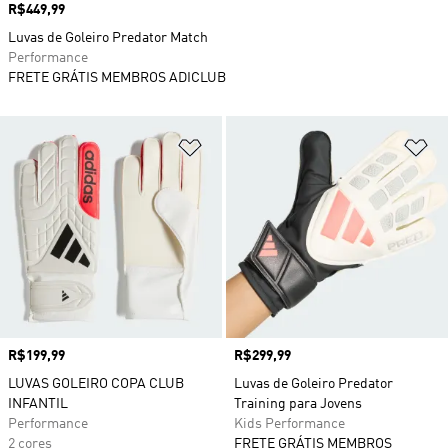
Preço
R$449,99
Luvas de Goleiro Predator Match
Performance
FRETE GRÁTIS MEMBROS ADICLUB
Adicionar à Lista de Desejos
Ad
Preço
R$199,99
Preço
R$299,99
LUVAS GOLEIRO COPA CLUB
Luvas de Goleiro Predator
INFANTIL
Training para Jovens
Performance
Kids Performance
2 cores
FRETE GRÁTIS MEMBROS