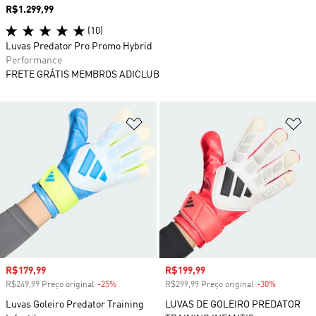
Preço
R$1.299,99
(10)
Luvas Predator Pro Promo Hybrid
Performance
FRETE GRÁTIS MEMBROS ADICLUB
Adicionar à Lista de Desejos
Ad
Preço com desconto
R$179,99
Preço com desconto
R$199,99
R$249,99 Preço original
-25%
Desconto
R$299,99 Preço original
-30%
Desconto
Luvas Goleiro Predator Training
LUVAS DE GOLEIRO PREDATOR