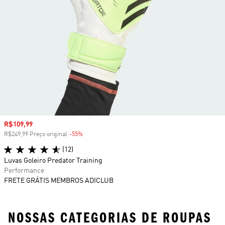
Preço com desconto
R$109,99
R$249,99 Preço original
-55%
Desconto
(12)
Luvas Goleiro Predator Training
Performance
FRETE GRÁTIS MEMBROS ADICLUB
NOSSAS CATEGORIAS DE ROUPAS