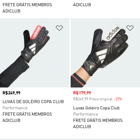
FRETE GRÁTIS MEMBROS
ADICLUB
ADICLUB
Adicionar à Lista de Desejos
Ad
Preço
R$249,99
Preço com desconto
R$179,99
R$249,99 Preço original
-25%
Desconto
LUVAS DE GOLEIRO COPA CLUB
Performance
Luvas Goleiro Copa Club
FRETE GRÁTIS MEMBROS
Performance
ADICLUB
FRETE GRÁTIS MEMBROS
ADICLUB