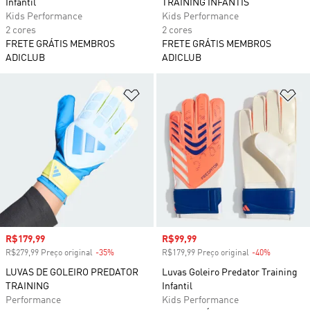
Infantil
TRAINING INFANTIS
Kids Performance
Kids Performance
2 cores
2 cores
FRETE GRÁTIS MEMBROS
FRETE GRÁTIS MEMBROS
ADICLUB
ADICLUB
Adicionar à Lista de Desejos
Ad
Preço com desconto
R$179,99
Preço com desconto
R$99,99
R$279,99 Preço original
-35%
Desconto
R$179,99 Preço original
-40%
Desconto
LUVAS DE GOLEIRO PREDATOR
Luvas Goleiro Predator Training
TRAINING
Infantil
Performance
Kids Performance