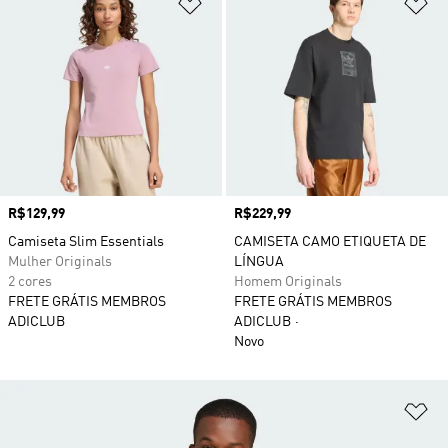
Adicionar à Lista de Desejos
Ad
Preço
R$129,99
Preço
R$229,99
Camiseta Slim Essentials
CAMISETA CAMO ETIQUETA DE
Mulher Originals
LÍNGUA
2 cores
Homem Originals
FRETE GRÁTIS MEMBROS
FRETE GRÁTIS MEMBROS
ADICLUB
ADICLUB
Novo
Ad