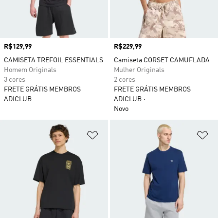
Preço
R$129,99
Preço
R$229,99
CAMISETA TREFOIL ESSENTIALS
Camiseta CORSET CAMUFLADA
Homem Originals
Mulher Originals
3 cores
2 cores
FRETE GRÁTIS MEMBROS
FRETE GRÁTIS MEMBROS
ADICLUB
ADICLUB
Novo
Adicionar à Lista de Desejos
Ad