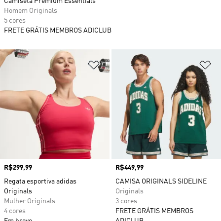
Camiseta Premium Essentials
Homem Originals
5 cores
FRETE GRÁTIS MEMBROS ADICLUB
Adicionar à Lista de Desejos
Ad
Preço
R$299,99
Preço
R$449,99
Regata esportiva adidas
CAMISA ORIGINALS SIDELINE
Originals
Originals
Mulher Originals
3 cores
4 cores
FRETE GRÁTIS MEMBROS