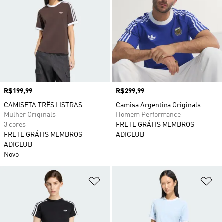
Preço
R$199,99
Preço
R$299,99
CAMISETA TRÊS LISTRAS
Camisa Argentina Originals
Mulher Originals
Homem Performance
3 cores
FRETE GRÁTIS MEMBROS
FRETE GRÁTIS MEMBROS
ADICLUB
ADICLUB
Novo
Adicionar à Lista de Desejos
Ad