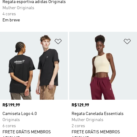
Regata esportiva adidas Originals
Mulher Originals
4 cores
Em breve
Adicionar à Lista de Desejos
Ad
Preço
R$199,99
Preço
R$129,99
Camiseta Logo 4.0
Regata Canelada Essentials
Originals
Mulher Originals
6 cores
2 cores
FRETE GRÁTIS MEMBROS
FRETE GRÁTIS MEMBROS