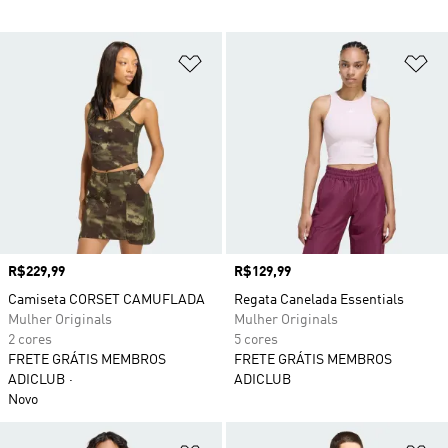
Adicionar à Lista de Desejos
Ad
Preço
R$229,99
Preço
R$129,99
Camiseta CORSET CAMUFLADA
Regata Canelada Essentials
Mulher Originals
Mulher Originals
2 cores
5 cores
FRETE GRÁTIS MEMBROS
FRETE GRÁTIS MEMBROS
ADICLUB
ADICLUB
Novo