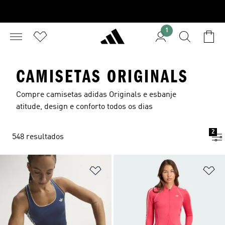
1
CAMISETAS ORIGINALS
Compre camisetas adidas Originals e esbanje
atitude, design e conforto todos os dias
2
548 resultados
Adicionar à Lista de Desejos
Ad