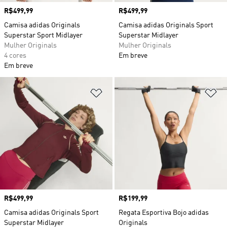
Preço
R$499,99
Preço
R$499,99
Camisa adidas Originals
Camisa adidas Originals Sport
Superstar Sport Midlayer
Superstar Midlayer
Mulher Originals
Mulher Originals
4 cores
Em breve
Em breve
Adicionar à Lista de Desejos
Ad
Preço
R$499,99
Preço
R$199,99
Camisa adidas Originals Sport
Regata Esportiva Bojo adidas
Superstar Midlayer
Originals