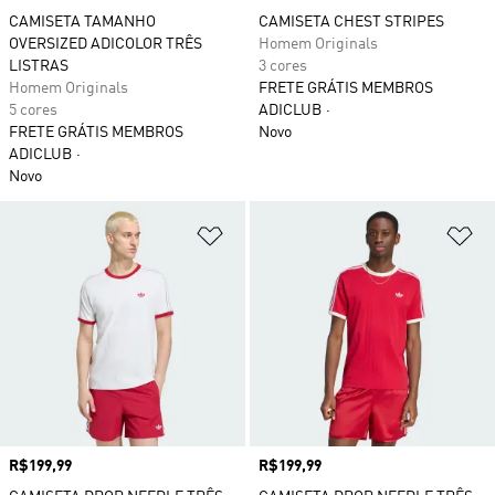
CAMISETA TAMANHO
CAMISETA CHEST STRIPES
OVERSIZED ADICOLOR TRÊS
Homem Originals
LISTRAS
3 cores
Homem Originals
FRETE GRÁTIS MEMBROS
5 cores
ADICLUB
FRETE GRÁTIS MEMBROS
Novo
ADICLUB
Novo
Adicionar à Lista de Desejos
Ad
Preço
R$199,99
Preço
R$199,99