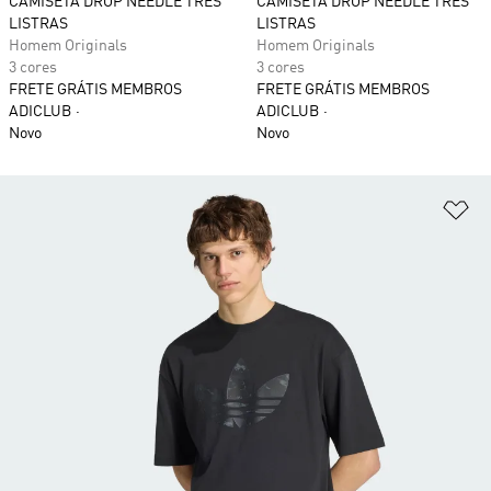
CAMISETA DROP NEEDLE TRÊS
CAMISETA DROP NEEDLE TRÊS
LISTRAS
LISTRAS
Homem Originals
Homem Originals
3 cores
3 cores
FRETE GRÁTIS MEMBROS
FRETE GRÁTIS MEMBROS
ADICLUB
ADICLUB
Novo
Novo
Ad