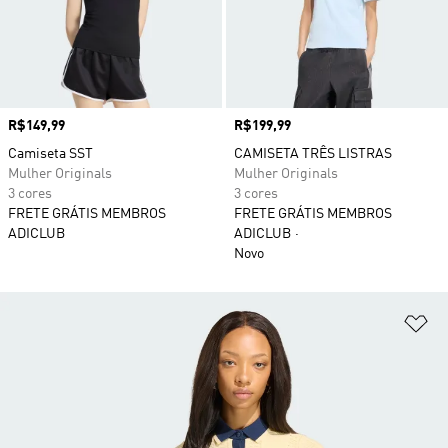
Preço
R$149,99
Preço
R$199,99
Camiseta SST
CAMISETA TRÊS LISTRAS
Mulher Originals
Mulher Originals
3 cores
3 cores
FRETE GRÁTIS MEMBROS
FRETE GRÁTIS MEMBROS
ADICLUB
ADICLUB
Novo
Ad