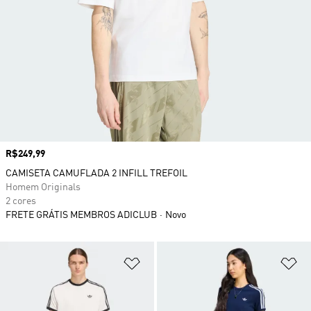
Preço
R$249,99
CAMISETA CAMUFLADA 2 INFILL TREFOIL
Homem Originals
2 cores
FRETE GRÁTIS MEMBROS ADICLUB
Novo
Adicionar à Lista de Desejos
Ad