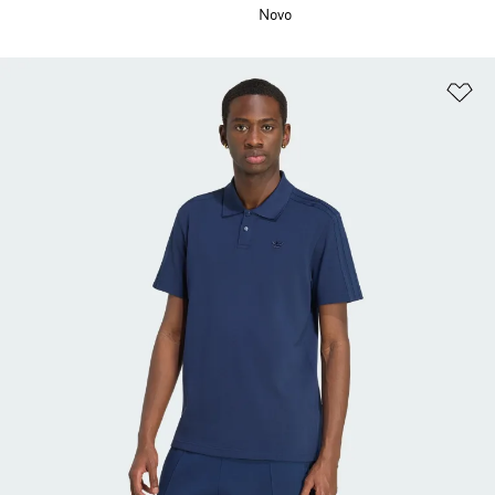
Novo
Ad