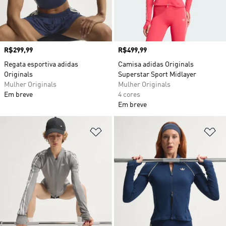
Preço
R$299,99
Preço
R$499,99
Regata esportiva adidas
Camisa adidas Originals
Originals
Superstar Sport Midlayer
Mulher Originals
Mulher Originals
Em breve
4 cores
Em breve
Adicionar à Lista de Desejos
Ad