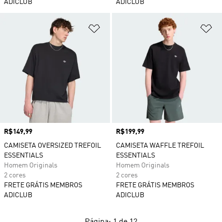
ADICLUB
ADICLUB
Adicionar à Lista de Desejos
Ad
Preço
R$149,99
Preço
R$199,99
CAMISETA OVERSIZED TREFOIL
CAMISETA WAFFLE TREFOIL
ESSENTIALS
ESSENTIALS
Homem Originals
Homem Originals
2 cores
2 cores
FRETE GRÁTIS MEMBROS
FRETE GRÁTIS MEMBROS
ADICLUB
ADICLUB