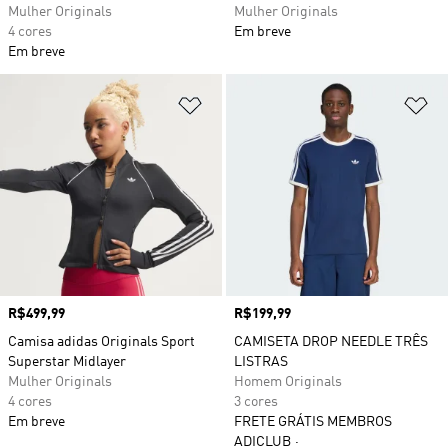
Mulher Originals
Mulher Originals
4 cores
Em breve
Em breve
Adicionar à Lista de Desejos
Ad
Preço
R$499,99
Preço
R$199,99
Camisa adidas Originals Sport
CAMISETA DROP NEEDLE TRÊS
Superstar Midlayer
LISTRAS
Mulher Originals
Homem Originals
4 cores
3 cores
Em breve
FRETE GRÁTIS MEMBROS
ADICLUB