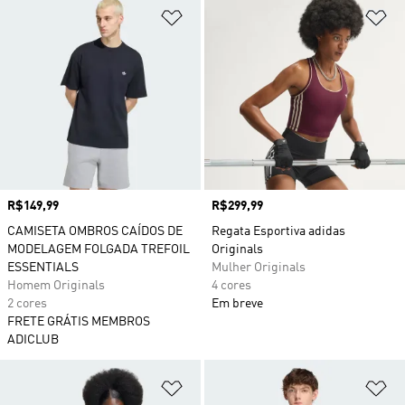
Adicionar à Lista de Desejos
Ad
Preço
R$149,99
Preço
R$299,99
CAMISETA OMBROS CAÍDOS DE
Regata Esportiva adidas
MODELAGEM FOLGADA TREFOIL
Originals
ESSENTIALS
Mulher Originals
Homem Originals
4 cores
2 cores
Em breve
FRETE GRÁTIS MEMBROS
ADICLUB
Adicionar à Lista de Desejos
Ad