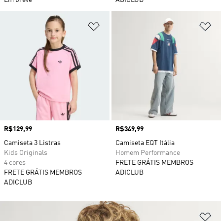
Em breve
ADICLUB
Adicionar à Lista de Desejos
Ad
Preço
R$129,99
Preço
R$349,99
Camiseta 3 Listras
Camiseta EQT Itália
Kids Originals
Homem Performance
4 cores
FRETE GRÁTIS MEMBROS
FRETE GRÁTIS MEMBROS
ADICLUB
ADICLUB
Ad