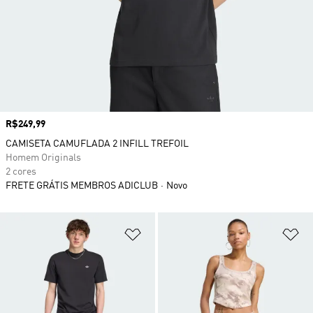
Preço
R$249,99
CAMISETA CAMUFLADA 2 INFILL TREFOIL
Homem Originals
2 cores
FRETE GRÁTIS MEMBROS ADICLUB
Novo
Adicionar à Lista de Desejos
Ad