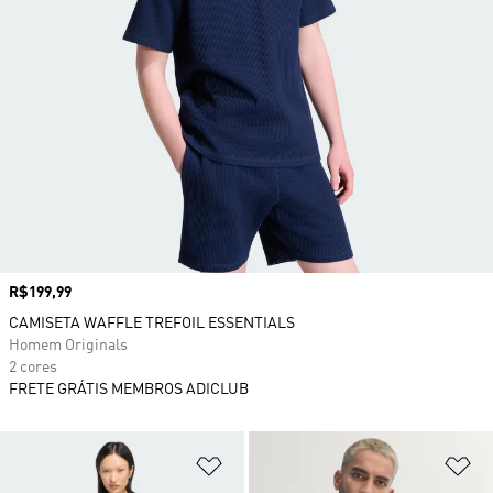
Preço
R$199,99
CAMISETA WAFFLE TREFOIL ESSENTIALS
Homem Originals
2 cores
FRETE GRÁTIS MEMBROS ADICLUB
Adicionar à Lista de Desejos
Ad