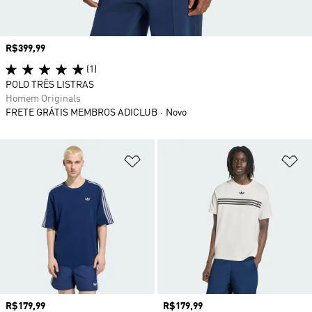
Preço
R$399,99
(1)
POLO TRÊS LISTRAS
Homem Originals
FRETE GRÁTIS MEMBROS ADICLUB
Novo
Adicionar à Lista de Desejos
Ad
Preço
R$179,99
Preço
R$179,99