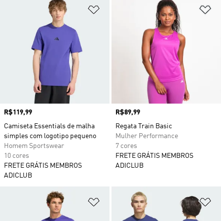
Adicionar à Lista de Desejos
Ad
Preço
R$119,99
Preço
R$89,99
Camiseta Essentials de malha
Regata Train Basic
simples com logotipo pequeno
Mulher Performance
Homem Sportswear
7 cores
10 cores
FRETE GRÁTIS MEMBROS
FRETE GRÁTIS MEMBROS
ADICLUB
ADICLUB
Adicionar à Lista de Desejos
Ad