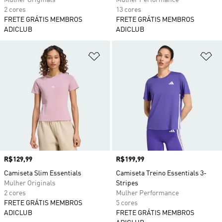
Mulher Originals
Mulher Performance
2 cores
13 cores
FRETE GRÁTIS MEMBROS
FRETE GRÁTIS MEMBROS
ADICLUB
ADICLUB
Adicionar à Lista de Desejos
Ad
Preço
R$129,99
Preço
R$199,99
Camiseta Slim Essentials
Camiseta Treino Essentials 3-
Mulher Originals
Stripes
2 cores
Mulher Performance
FRETE GRÁTIS MEMBROS
5 cores
ADICLUB
FRETE GRÁTIS MEMBROS