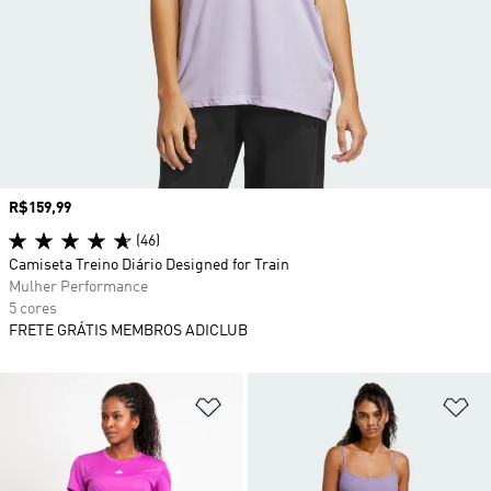
Preço
R$159,99
(46)
Camiseta Treino Diário Designed for Train
Mulher Performance
5 cores
FRETE GRÁTIS MEMBROS ADICLUB
Adicionar à Lista de Desejos
Ad