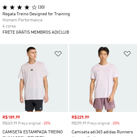
(30)
Regata Treino Designed for Training
Homem Performance
4 cores
FRETE GRÁTIS MEMBROS ADICLUB
Adicionar à Lista de Desejos
Ad
Preço com desconto
R$189,99
Preço com desconto
R$229,99
R$249,99 Preço original
-20%
Desconto
R$299,99 Preço original
-20%
Desconto
CAMISETA ESTAMPADA TREINO
Camiseta adi365 adidas Runners