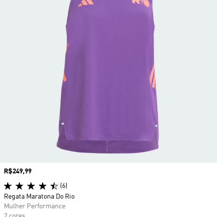
Preço
R$249,99
(6)
Regata Maratona Do Rio
Mulher Performance
2 cores