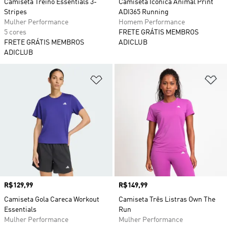
Camiseta Treino Essentials 3-
Camiseta Icônica Animal Print
Stripes
ADI365 Running
Mulher Performance
Homem Performance
5 cores
FRETE GRÁTIS MEMBROS
FRETE GRÁTIS MEMBROS
ADICLUB
ADICLUB
Adicionar à Lista de Desejos
Ad
Preço
R$129,99
Preço
R$149,99
Camiseta Gola Careca Workout
Camiseta Três Listras Own The
Essentials
Run
Mulher Performance
Mulher Performance