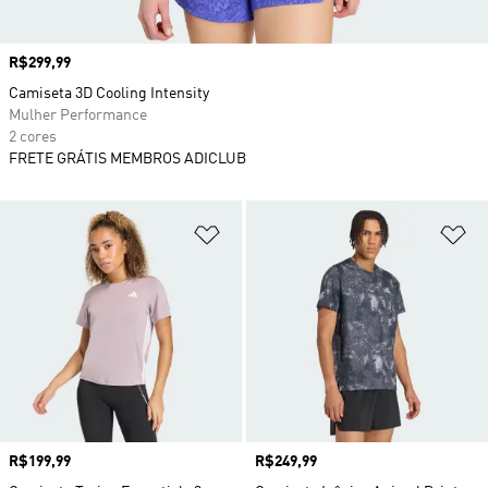
Preço
R$299,99
Camiseta 3D Cooling Intensity
Mulher Performance
2 cores
FRETE GRÁTIS MEMBROS ADICLUB
Adicionar à Lista de Desejos
Ad
Preço
R$199,99
Preço
R$249,99