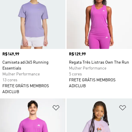
Preço
R$149,99
Preço
R$129,99
Camiseta adi365 Running
Regata Três Listras Own The Run
Essentials
Mulher Performance
Mulher Performance
5 cores
13 cores
FRETE GRÁTIS MEMBROS
FRETE GRÁTIS MEMBROS
ADICLUB
ADICLUB
Adicionar à Lista de Desejos
Ad