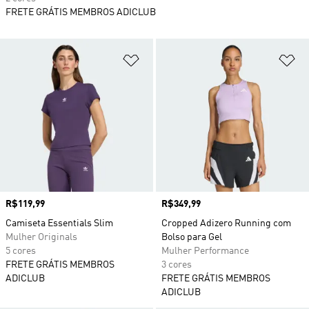
FRETE GRÁTIS MEMBROS ADICLUB
Adicionar à Lista de Desejos
Ad
Preço
R$119,99
Preço
R$349,99
Camiseta Essentials Slim
Cropped Adizero Running com
Mulher Originals
Bolso para Gel
5 cores
Mulher Performance
FRETE GRÁTIS MEMBROS
3 cores
ADICLUB
FRETE GRÁTIS MEMBROS
ADICLUB