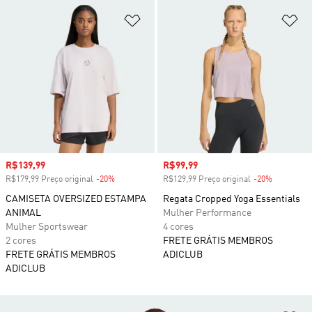
Adicionar à Lista de Desejos
Ad
Preço com desconto
R$139,99
Preço com desconto
R$99,99
R$179,99 Preço original
-20%
Desconto
R$129,99 Preço original
-20%
Desconto
CAMISETA OVERSIZED ESTAMPA
Regata Cropped Yoga Essentials
ANIMAL
Mulher Performance
Mulher Sportswear
4 cores
2 cores
FRETE GRÁTIS MEMBROS
FRETE GRÁTIS MEMBROS
ADICLUB
ADICLUB