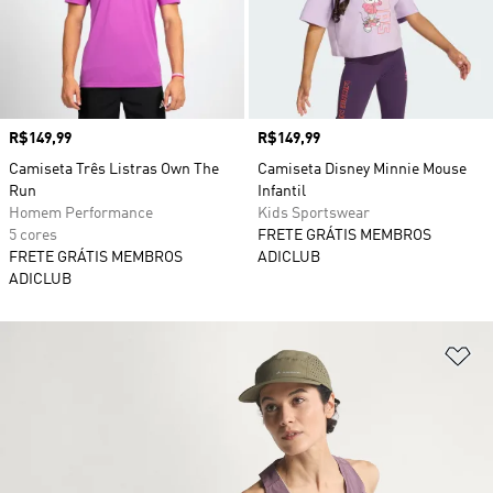
Preço
R$149,99
Preço
R$149,99
Camiseta Três Listras Own The
Camiseta Disney Minnie Mouse
Run
Infantil
Homem Performance
Kids Sportswear
5 cores
FRETE GRÁTIS MEMBROS
FRETE GRÁTIS MEMBROS
ADICLUB
ADICLUB
Ad