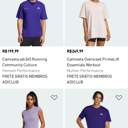
Preço
R$199,99
Preço
R$249,99
Camiseta adi365 Running
Camiseta Oversized PrimeLift
Community Culture
Essentials Workout
Homem Performance
Mulher Performance
FRETE GRÁTIS MEMBROS
FRETE GRÁTIS MEMBROS
ADICLUB
ADICLUB
Adicionar à Lista de Desejos
Ad