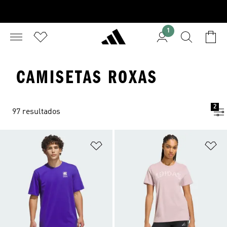
1
CAMISETAS ROXAS
2
97 resultados
Adicionar à Lista de Desejos
Ad