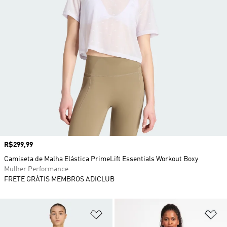
Preço
R$299,99
Camiseta de Malha Elástica PrimeLift Essentials Workout Boxy
Mulher Performance
FRETE GRÁTIS MEMBROS ADICLUB
Adicionar à Lista de Desejos
Ad