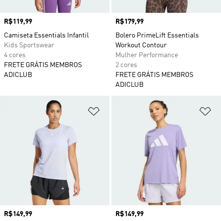
Preço
R$119,99
Preço
R$179,99
Camiseta Essentials Infantil
Bolero PrimeLift Essentials
Kids Sportswear
Workout Contour
4 cores
Mulher Performance
FRETE GRÁTIS MEMBROS
2 cores
ADICLUB
FRETE GRÁTIS MEMBROS
ADICLUB
Adicionar à Lista de Desejos
Ad
Preço
R$149,99
Preço
R$149,99