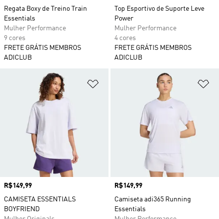
Regata Boxy de Treino Train
Top Esportivo de Suporte Leve
Essentials
Power
Mulher Performance
Mulher Performance
9 cores
4 cores
FRETE GRÁTIS MEMBROS
FRETE GRÁTIS MEMBROS
ADICLUB
ADICLUB
Adicionar à Lista de Desejos
Ad
Preço
R$149,99
Preço
R$149,99
CAMISETA ESSENTIALS
Camiseta adi365 Running
BOYFRIEND
Essentials