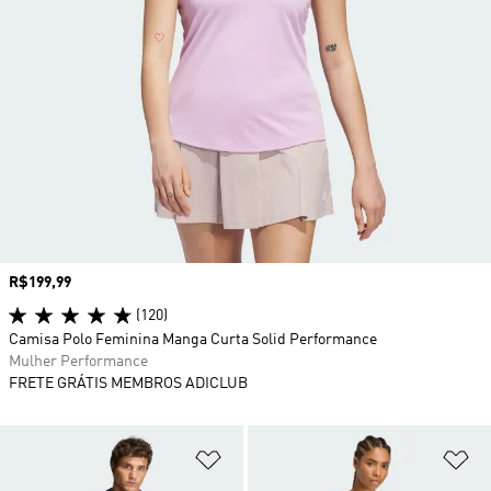
Preço
R$199,99
(120)
Camisa Polo Feminina Manga Curta Solid Performance
Mulher Performance
FRETE GRÁTIS MEMBROS ADICLUB
Adicionar à Lista de Desejos
Ad