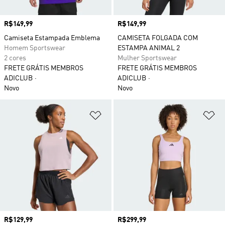
Preço
R$149,99
Preço
R$149,99
Camiseta Estampada Emblema
CAMISETA FOLGADA COM
Homem Sportswear
ESTAMPA ANIMAL 2
2 cores
Mulher Sportswear
FRETE GRÁTIS MEMBROS
FRETE GRÁTIS MEMBROS
ADICLUB
ADICLUB
Novo
Novo
Adicionar à Lista de Desejos
Ad
Preço
R$129,99
Preço
R$299,99