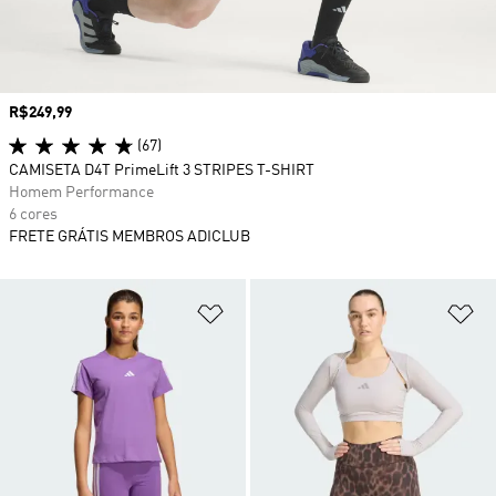
Preço
R$249,99
(67)
CAMISETA D4T PrimeLift 3 STRIPES T-SHIRT
Homem Performance
6 cores
FRETE GRÁTIS MEMBROS ADICLUB
Adicionar à Lista de Desejos
Ad