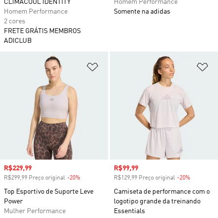
CLIMACOOL IDENTITY
Homem Performance
Homem Performance
Somente na adidas
2 cores
FRETE GRÁTIS MEMBROS
ADICLUB
Adicionar à Lista de Desejos
Ad
Preço com desconto
R$229,99
Preço com desconto
R$99,99
R$299,99 Preço original
-20%
Desconto
R$129,99 Preço original
-20%
Desconto
Top Esportivo de Suporte Leve
Camiseta de performance com o
Power
logotipo grande da treinando
Mulher Performance
Essentials