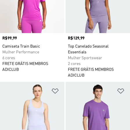
Preço
R$99,99
Preço
R$129,99
Camiseta Train Basic
Top Canelado Seasonal
Mulher Performance
Essentials
6 cores
Mulher Sportswear
FRETE GRÁTIS MEMBROS
2 cores
ADICLUB
FRETE GRÁTIS MEMBROS
ADICLUB
Adicionar à Lista de Desejos
Ad