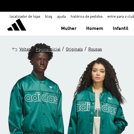
localizador de lojas
blog
ajuda
histórico de pedidos
entre para o clu
Mulher
Homem
Infantil
/
/
Voltar
Página Inicial
Originals
Roupas