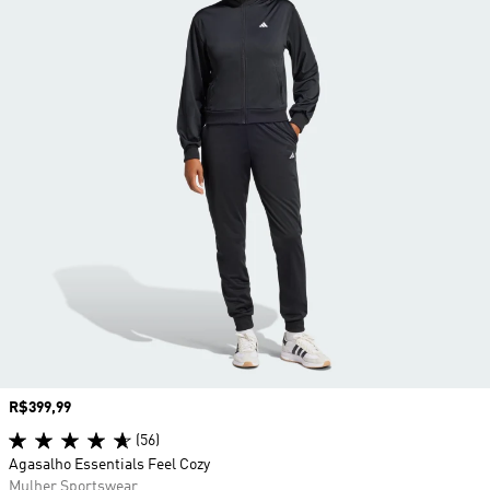
Preço
R$399,99
(56)
Agasalho Essentials Feel Cozy
Mulher Sportswear