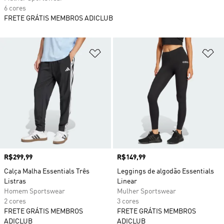
6 cores
FRETE GRÁTIS MEMBROS ADICLUB
Adicionar à Lista de Desejos
Ad
Preço
R$299,99
Preço
R$149,99
Calça Malha Essentials Três
Leggings de algodão Essentials
Listras
Linear
Homem Sportswear
Mulher Sportswear
2 cores
3 cores
FRETE GRÁTIS MEMBROS
FRETE GRÁTIS MEMBROS
ADICLUB
ADICLUB