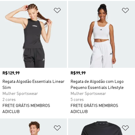
Adicionar à Lista de Desejos
Ad
Preço
R$129,99
Preço
R$99,99
Regata Algodão Essentials Linear
Regata de Algodão com Logo
Slim
Pequeno Essentials Lifestyle
Mulher Sportswear
Mulher Sportswear
2 cores
5 cores
FRETE GRÁTIS MEMBROS
FRETE GRÁTIS MEMBROS
ADICLUB
ADICLUB
Adicionar à Lista de Desejos
Ad