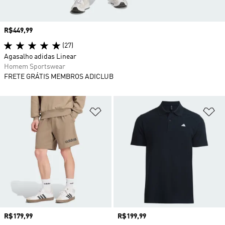
Preço
R$449,99
(27)
Agasalho adidas Linear
Homem Sportswear
FRETE GRÁTIS MEMBROS ADICLUB
Adicionar à Lista de Desejos
Ad
Preço
R$179,99
Preço
R$199,99