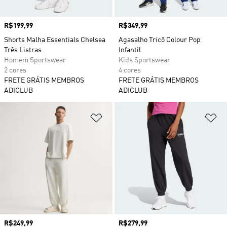
Preço
R$199,99
Preço
R$349,99
Shorts Malha Essentials Chelsea
Agasalho Tricô Colour Pop
Três Listras
Infantil
Homem Sportswear
Kids Sportswear
2 cores
4 cores
FRETE GRÁTIS MEMBROS
FRETE GRÁTIS MEMBROS
ADICLUB
ADICLUB
Adicionar à Lista de Desejos
Ad
Preço
R$249,99
Preço
R$279,99