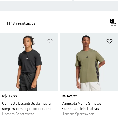
2
1118 resultados
Adicionar à Lista de Desejos
Ad
Preço
R$119,99
Preço
R$149,99
Camiseta Essentials de malha
Camiseta Malha Simples
simples com logotipo pequeno
Essentials Três Listras
Homem Sportswear
Homem Sportswear