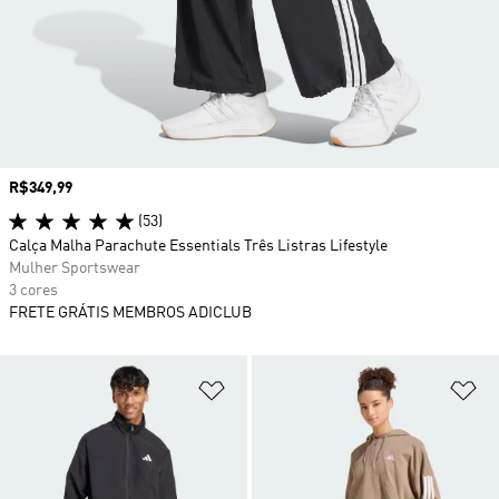
Preço
R$349,99
(53)
Calça Malha Parachute Essentials Três Listras Lifestyle
Mulher Sportswear
3 cores
FRETE GRÁTIS MEMBROS ADICLUB
Adicionar à Lista de Desejos
Ad