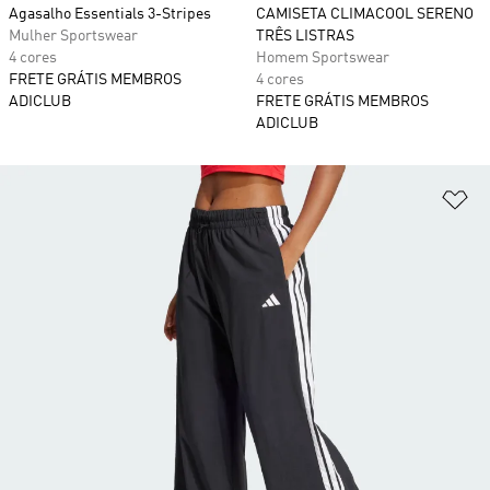
Agasalho Essentials 3-Stripes
CAMISETA CLIMACOOL SERENO
Mulher Sportswear
TRÊS LISTRAS
4 cores
Homem Sportswear
FRETE GRÁTIS MEMBROS
4 cores
ADICLUB
FRETE GRÁTIS MEMBROS
ADICLUB
Ad