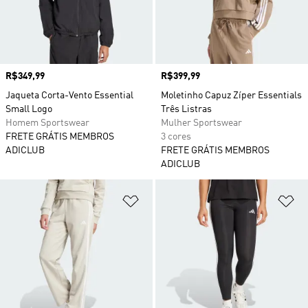
Preço
R$349,99
Preço
R$399,99
Jaqueta Corta-Vento Essential
Moletinho Capuz Zíper Essentials
Small Logo
Três Listras
Homem Sportswear
Mulher Sportswear
FRETE GRÁTIS MEMBROS
3 cores
ADICLUB
FRETE GRÁTIS MEMBROS
ADICLUB
Adicionar à Lista de Desejos
Ad