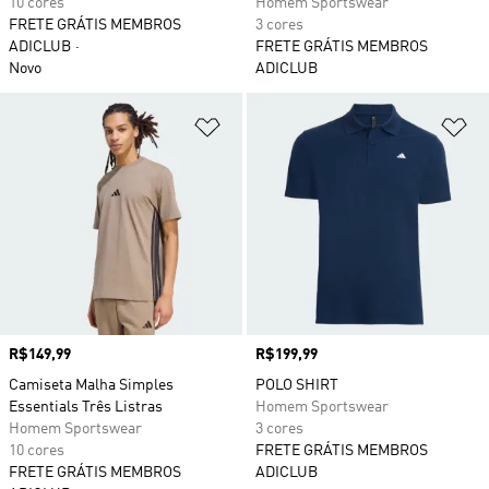
10 cores
Homem Sportswear
FRETE GRÁTIS MEMBROS
3 cores
ADICLUB
FRETE GRÁTIS MEMBROS
Novo
ADICLUB
Adicionar à Lista de Desejos
Ad
Preço
R$149,99
Preço
R$199,99
Camiseta Malha Simples
POLO SHIRT
Essentials Três Listras
Homem Sportswear
Homem Sportswear
3 cores
10 cores
FRETE GRÁTIS MEMBROS
FRETE GRÁTIS MEMBROS
ADICLUB