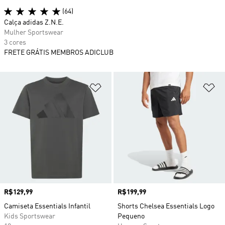
(64)
Calça adidas Z.N.E.
Mulher Sportswear
3 cores
FRETE GRÁTIS MEMBROS ADICLUB
Adicionar à Lista de Desejos
Ad
Preço
R$129,99
Preço
R$199,99
Camiseta Essentials Infantil
Shorts Chelsea Essentials Logo
Kids Sportswear
Pequeno