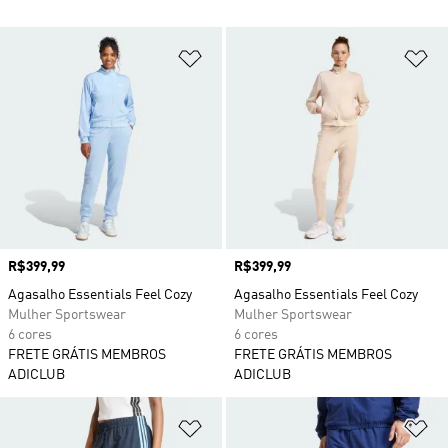
Adicionar à Lista de Desejos
Ad
Preço
R$399,99
Preço
R$399,99
Agasalho Essentials Feel Cozy
Agasalho Essentials Feel Cozy
Mulher Sportswear
Mulher Sportswear
6 cores
6 cores
FRETE GRÁTIS MEMBROS
FRETE GRÁTIS MEMBROS
ADICLUB
ADICLUB
Adicionar à Lista de Desejos
Ad