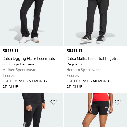
Preço
R$199,99
Preço
R$299,99
Calça legging Flare Essentials
Calça Malha Essential Logotipo
com Logo Pequeno
Pequeno
Mulher Sportswear
Homem Sportswear
3 cores
2 cores
FRETE GRÁTIS MEMBROS
FRETE GRÁTIS MEMBROS
ADICLUB
ADICLUB
Adicionar à Lista de Desejos
Ad