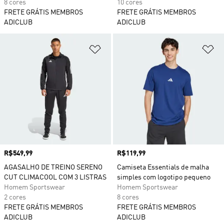
8 cores
10 cores
FRETE GRÁTIS MEMBROS
FRETE GRÁTIS MEMBROS
ADICLUB
ADICLUB
Adicionar à Lista de Desejos
Ad
Preço
R$549,99
Preço
R$119,99
AGASALHO DE TREINO SERENO
Camiseta Essentials de malha
CUT CLIMACOOL COM 3 LISTRAS
simples com logotipo pequeno
Homem Sportswear
Homem Sportswear
2 cores
8 cores
FRETE GRÁTIS MEMBROS
FRETE GRÁTIS MEMBROS
ADICLUB
ADICLUB