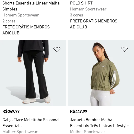
Shorts Essentials Linear Malha
POLO SHIRT
Simples
Homem Sportswear
Homem Sportswear
3 cores
2 cores
FRETE GRÁTIS MEMBROS
FRETE GRÁTIS MEMBROS
ADICLUB
ADICLUB
Adicionar à Lista de Desejos
Ad
Preço
R$349,99
Preço
R$449,99
Calça Flare Moletinho Seasonal
Jaqueta Bomber Malha
Essentials
Essentials Três Listras Lifestyle
Mulher Sportswear
Mulher Sportswear