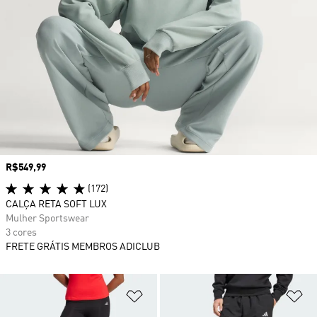
Preço
R$549,99
(172)
CALÇA RETA SOFT LUX
Mulher Sportswear
3 cores
FRETE GRÁTIS MEMBROS ADICLUB
Adicionar à Lista de Desejos
Ad