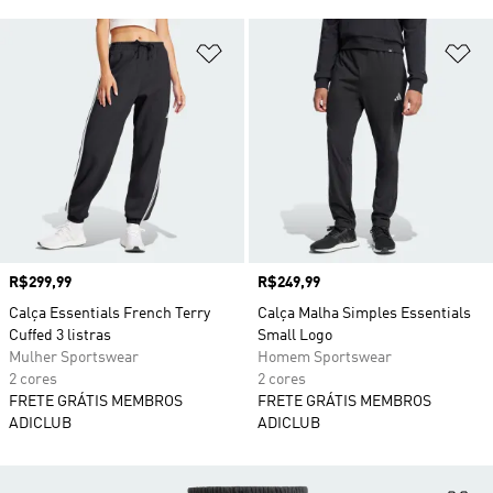
Adicionar à Lista de Desejos
Ad
Preço
R$299,99
Preço
R$249,99
Calça Essentials French Terry
Calça Malha Simples Essentials
Cuffed 3 listras
Small Logo
Mulher Sportswear
Homem Sportswear
2 cores
2 cores
FRETE GRÁTIS MEMBROS
FRETE GRÁTIS MEMBROS
ADICLUB
ADICLUB