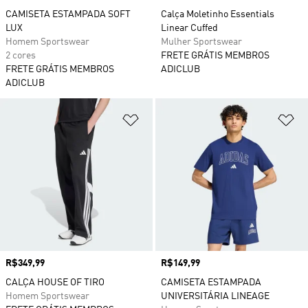
CAMISETA ESTAMPADA SOFT
Calça Moletinho Essentials
LUX
Linear Cuffed
Homem Sportswear
Mulher Sportswear
2 cores
FRETE GRÁTIS MEMBROS
FRETE GRÁTIS MEMBROS
ADICLUB
ADICLUB
Adicionar à Lista de Desejos
Ad
Preço
R$349,99
Preço
R$149,99
CALÇA HOUSE OF TIRO
CAMISETA ESTAMPADA
Homem Sportswear
UNIVERSITÁRIA LINEAGE