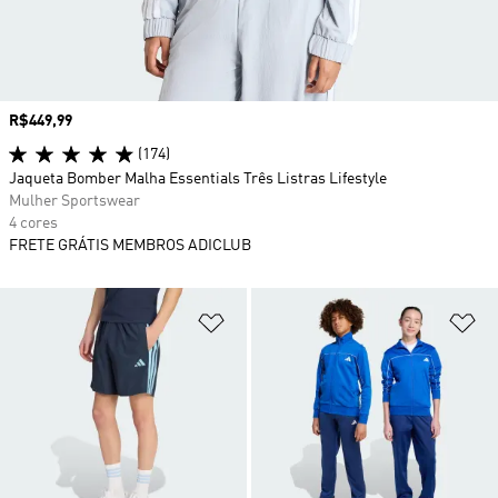
Preço
R$449,99
(174)
Jaqueta Bomber Malha Essentials Três Listras Lifestyle
Mulher Sportswear
4 cores
FRETE GRÁTIS MEMBROS ADICLUB
Adicionar à Lista de Desejos
Ad