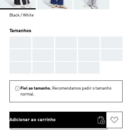
Black / White
Tamanhos
AAA
AAA
AAA
AAA
AAA
AAA
AAA
AAA
AAA
AAA
AAA
AAA
AAA
AAA
Fiel ao tamanho.
Recomendamos pedir o tamanho
normal.
Adicionar ao carrinho