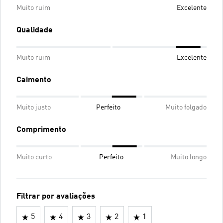
Muito ruim
Excelente
Qualidade
Muito ruim
Excelente
Caimento
Muito justo
Perfeito
Muito folgado
Comprimento
Muito curto
Perfeito
Muito longo
Filtrar por avaliações
5
4
3
2
1