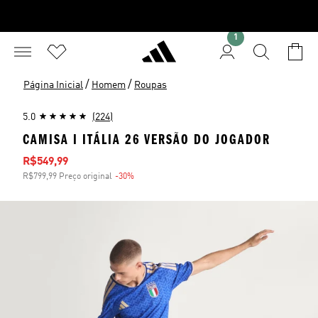
1
/
/
Página Inicial
Homem
Roupas
5.0
(224)
CAMISA I ITÁLIA 26 VERSÃO DO JOGADOR
Preço com desconto
R$549,99
R$799,99 Preço original
-30%
Desconto