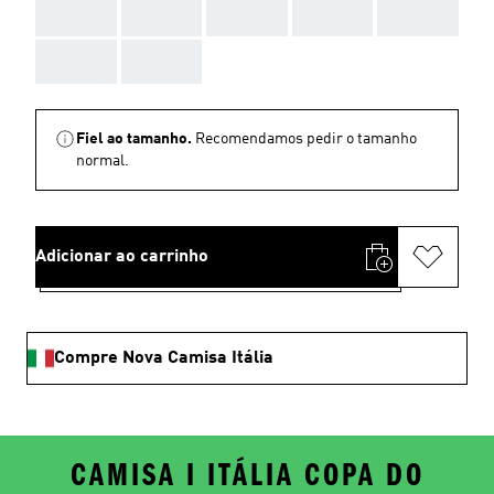
AAA
AAA
AAA
AAA
AAA
AAA
AAA
Fiel ao tamanho.
Recomendamos pedir o tamanho
normal.
Adicionar ao carrinho
Compre Nova Camisa Itália
CAMISA I ITÁLIA COPA DO