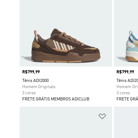
Preço
R$799,99
Preço
R$799,99
Tênis ADI2000
Tênis ADI2
Homem Originals
Homem Ori
3 cores
3 cores
FRETE GRÁTIS MEMBROS ADICLUB
FRETE GRÁ
Adicionar à Li