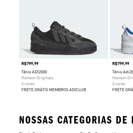
Preço
R$799,99
Preço
R$799,99
Tênis ADI2000
Tênis Adi2
Homem Originals
Homem Ori
3 cores
3 cores
FRETE GRÁTIS MEMBROS ADICLUB
FRETE GRÁ
NOSSAS CATEGORIAS DE 