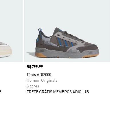
Preço
R$799,99
Tênis ADI2000
Homem Originals
3 cores
B
FRETE GRÁTIS MEMBROS ADICLUB