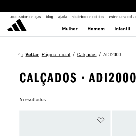
localizador de lojas
blog
ajuda
histórico de pedidos
entre para o clu
Mulher
Homem
Infantil
Voltar
Página Inicial
Calçados
ADI2000
CALÇADOS · ADI200
6 resultados
Adicionar à Li