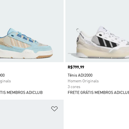
Preço
R$799,99
000
Tênis ADI2000
ginals
Homem Originals
3 cores
TIS MEMBROS ADICLUB
FRETE GRÁTIS MEMBROS ADICLU
sta de Desejos
Adicionar à Lista de Desejos