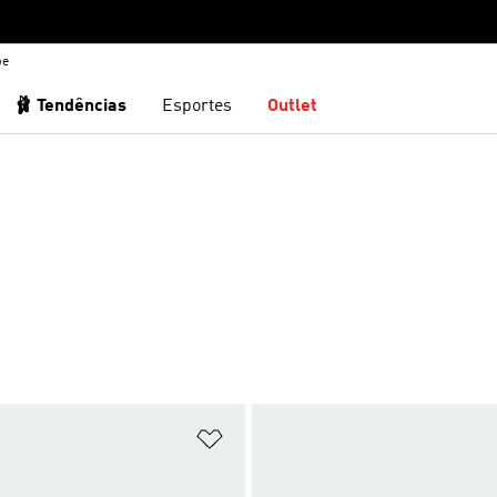
be
🩰 Tendências
Esportes
Outlet
0
sta de Desejos
Adicionar à Lista de Desejos