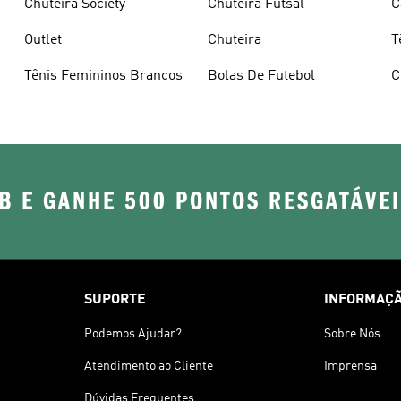
Chuteira Society
Chuteira Futsal
C
Outlet
Chuteira
T
Tênis Femininos Brancos
Bolas De Futebol
C
B E GANHE 500 PONTOS RESGATÁVE
SUPORTE
INFORMAÇÃ
Podemos Ajudar?
Sobre Nós
Atendimento ao Cliente
Imprensa
Dúvidas Frequentes