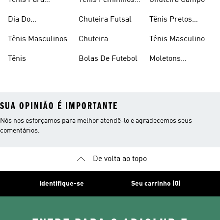
Tênis Para
Tênis Femininos
Chuteira Campo
Caminhada
Brancos
Dia Do
Chuteira Futsal
Tênis Pretos
Consumidor
Femininos
Tênis Masculinos
Chuteira
Tênis Masculino
Em Promoçao
Tênis
Bolas De Futebol
Moletons
Femininos
SUA OPINIÃO É IMPORTANTE
Nós nos esforçamos para melhor atendê-lo e agradecemos seus
comentários.
De volta ao topo
Identifique-se
Seu carrinho (0)