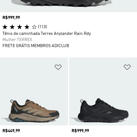
Preço
R$999,99
(113)
Tênis de caminhada Terrex Anylander Rain.Rdy
Mulher TERREX
FRETE GRÁTIS MEMBROS ADICLUB
Adicionar à Lista de Desejos
Ad
Preço
R$449,99
Preço
R$999,99