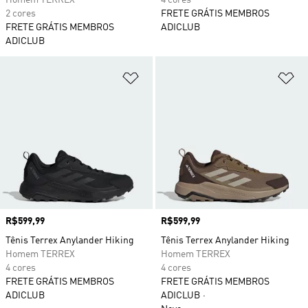
Homem TERREX
4 cores
2 cores
FRETE GRÁTIS MEMBROS
FRETE GRÁTIS MEMBROS
ADICLUB
ADICLUB
Adicionar à Lista de Desejos
Ad
Preço
R$599,99
Preço
R$599,99
Tênis Terrex Anylander Hiking
Tênis Terrex Anylander Hiking
Homem TERREX
Homem TERREX
4 cores
4 cores
FRETE GRÁTIS MEMBROS
FRETE GRÁTIS MEMBROS
ADICLUB
ADICLUB