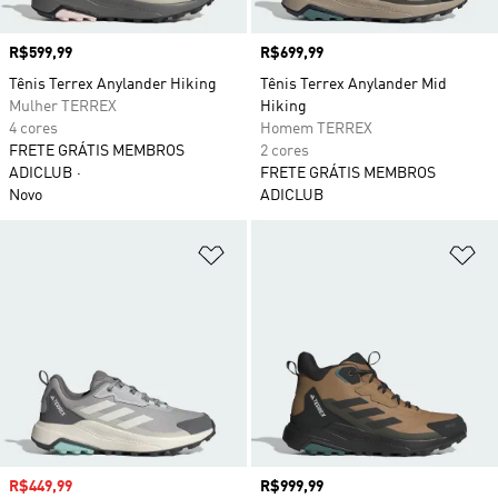
Preço
R$599,99
Preço
R$699,99
Tênis Terrex Anylander Hiking
Tênis Terrex Anylander Mid
Mulher TERREX
Hiking
4 cores
Homem TERREX
FRETE GRÁTIS MEMBROS
2 cores
ADICLUB
FRETE GRÁTIS MEMBROS
Novo
ADICLUB
Adicionar à Lista de Desejos
Ad
Preço com desconto
R$449,99
Preço
R$999,99