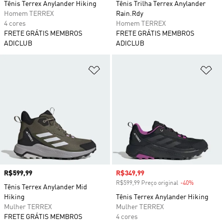
Tênis Terrex Anylander Hiking
Tênis Trilha Terrex Anylander
Homem TERREX
Rain.Rdy
4 cores
Homem TERREX
FRETE GRÁTIS MEMBROS
FRETE GRÁTIS MEMBROS
ADICLUB
ADICLUB
Adicionar à Lista de Desejos
Ad
Preço
R$599,99
Preço com desconto
R$349,99
R$599,99 Preço original
-40%
Desconto
Tênis Terrex Anylander Mid
Hiking
Tênis Terrex Anylander Hiking
Mulher TERREX
Mulher TERREX
FRETE GRÁTIS MEMBROS
4 cores