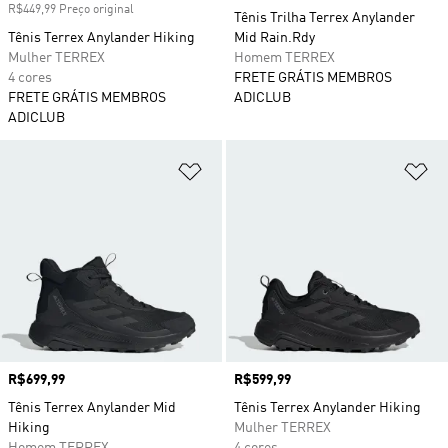
R$449,99 Preço original
Tênis Trilha Terrex Anylander
Tênis Terrex Anylander Hiking
Mid Rain.Rdy
Mulher TERREX
Homem TERREX
4 cores
FRETE GRÁTIS MEMBROS
FRETE GRÁTIS MEMBROS
ADICLUB
ADICLUB
Adicionar à Lista de Desejos
Ad
Preço
R$699,99
Preço
R$599,99
Tênis Terrex Anylander Mid
Tênis Terrex Anylander Hiking
Hiking
Mulher TERREX