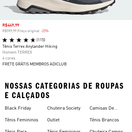
Preço com desconto
R$449,99
R$599,99 Preço original
-25%
Desconto
(115)
Tênis Terrex Anylander Hiking
Homem TERREX
4 cores
FRETE GRÁTIS MEMBROS ADICLUB
NOSSAS CATEGORIAS DE ROUPAS
E CALÇADOS
Black Friday
Chuteira Society
Camisas De
Times
Tênis Femininos
Outlet
Tênis Brancos