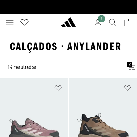
1
CALÇADOS · ANYLANDER
2
14 resultados
Adicionar à Lista de Desejos
Ad