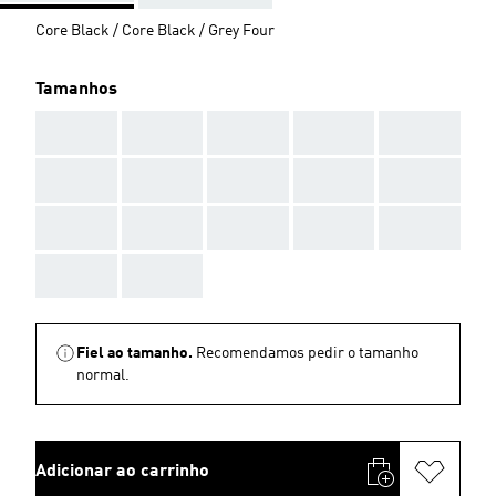
Core Black / Core Black / Grey Four
Tamanhos
AAA
AAA
AAA
AAA
AAA
AAA
AAA
AAA
AAA
AAA
AAA
AAA
AAA
AAA
AAA
AAA
AAA
Fiel ao tamanho.
Recomendamos pedir o tamanho
normal.
Adicionar ao carrinho