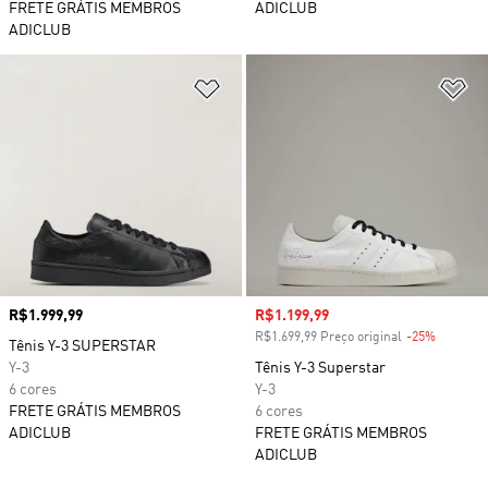
FRETE GRÁTIS MEMBROS
ADICLUB
ADICLUB
Adicionar à Lista de Desejos
Ad
Preço
R$1.999,99
Preço com desconto
R$1.199,99
R$1.699,99 Preço original
-25%
Descont
Tênis Y-3 SUPERSTAR
Y-3
Tênis Y-3 Superstar
6 cores
Y-3
FRETE GRÁTIS MEMBROS
6 cores
ADICLUB
FRETE GRÁTIS MEMBROS
ADICLUB