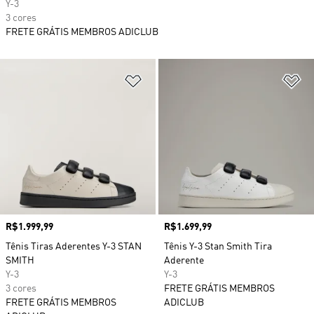
Y-3
3 cores
FRETE GRÁTIS MEMBROS ADICLUB
Adicionar à Lista de Desejos
Ad
Preço
R$1.999,99
Preço
R$1.699,99
Tênis Tiras Aderentes Y-3 STAN
Tênis Y-3 Stan Smith Tira
SMITH
Aderente
Y-3
Y-3
3 cores
FRETE GRÁTIS MEMBROS
FRETE GRÁTIS MEMBROS
ADICLUB