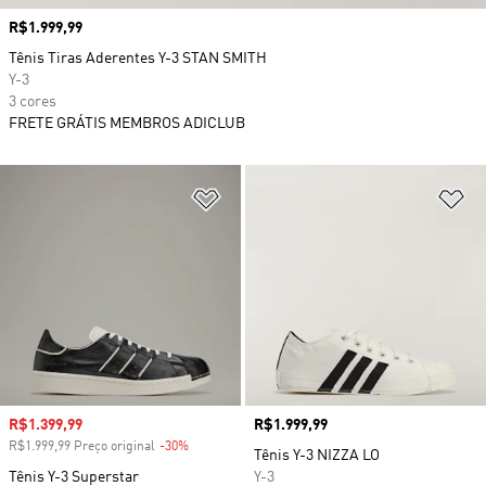
Preço
R$1.999,99
Tênis Tiras Aderentes Y-3 STAN SMITH
Y-3
3 cores
FRETE GRÁTIS MEMBROS ADICLUB
Adicionar à Lista de Desejos
Ad
Preço com desconto
R$1.399,99
Preço
R$1.999,99
R$1.999,99 Preço original
-30%
Desconto
Tênis Y-3 NIZZA LO
Tênis Y-3 Superstar
Y-3