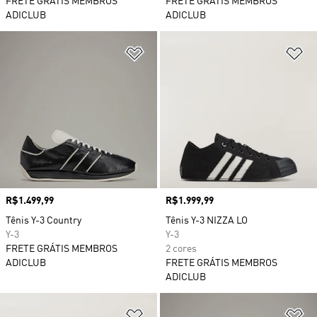
FRETE GRÁTIS MEMBROS
FRETE GRÁTIS MEMBROS
ADICLUB
ADICLUB
Adicionar à Lista de Desejos
Ad
Preço
R$1.499,99
Preço
R$1.999,99
Tênis Y-3 Country
Tênis Y-3 NIZZA LO
Y-3
Y-3
FRETE GRÁTIS MEMBROS
2 cores
ADICLUB
FRETE GRÁTIS MEMBROS
ADICLUB
Adicionar à Lista de Desejos
Ad