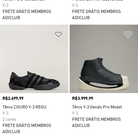
Y-3
Y-3
FRETE GRÁTIS MEMBROS
FRETE GRÁTIS MEMBROS
ADICLUB
ADICLUB
Adicionar à Lista de Desejos
Ad
Preço
R$2.699,99
Preço
R$3.999,99
Tênis COURO Y-3 REGU
Tênis Y-3 Gendo Pro Model
Y-3
Y-3
2 cores
FRETE GRÁTIS MEMBROS
FRETE GRÁTIS MEMBROS
ADICLUB
ADICLUB