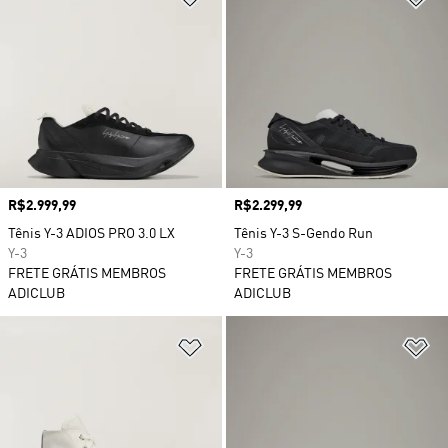
Preço
R$2.999,99
Preço
R$2.299,99
Tênis Y-3 ADIOS PRO 3.0 LX
Tênis Y-3 S-Gendo Run
Y-3
Y-3
FRETE GRÁTIS MEMBROS
FRETE GRÁTIS MEMBROS
ADICLUB
ADICLUB
Adicionar à Lista de Desejos
Ad