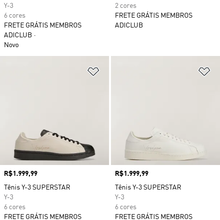
Y-3
2 cores
6 cores
FRETE GRÁTIS MEMBROS
FRETE GRÁTIS MEMBROS
ADICLUB
ADICLUB
Novo
Adicionar à Lista de Desejos
Ad
Preço
R$1.999,99
Preço
R$1.999,99
Tênis Y-3 SUPERSTAR
Tênis Y-3 SUPERSTAR
Y-3
Y-3
6 cores
6 cores
FRETE GRÁTIS MEMBROS
FRETE GRÁTIS MEMBROS