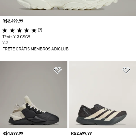
Preço
R$2.499,99
(7)
Tênis Y-3 GSG9
Y-3
FRETE GRÁTIS MEMBROS ADICLUB
Adicionar à Lista de Desejos
Ad
Preço
R$1.899,99
Preço
R$2.499,99