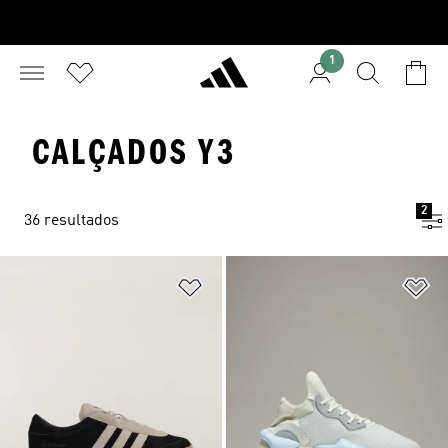
1
CALÇADOS Y3
2
36 resultados
Adicionar à Lista de Desejos
Ad