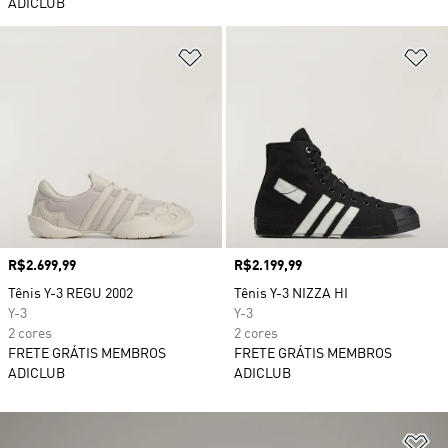
ADICLUB
Adicionar à Lista de Desejos
Ad
Preço
R$2.699,99
Preço
R$2.199,99
Tênis Y-3 REGU 2002
Tênis Y-3 NIZZA HI
Y-3
Y-3
2 cores
2 cores
FRETE GRÁTIS MEMBROS
FRETE GRÁTIS MEMBROS
ADICLUB
ADICLUB
Ad