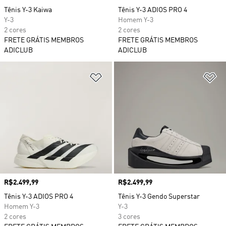
Tênis Y-3 Kaiwa
Tênis Y-3 ADIOS PRO 4
Y-3
Homem Y-3
2 cores
2 cores
FRETE GRÁTIS MEMBROS
FRETE GRÁTIS MEMBROS
ADICLUB
ADICLUB
Adicionar à Lista de Desejos
Ad
Preço
R$2.499,99
Preço
R$2.499,99
Tênis Y-3 ADIOS PRO 4
Tênis Y-3 Gendo Superstar
Homem Y-3
Y-3
2 cores
3 cores