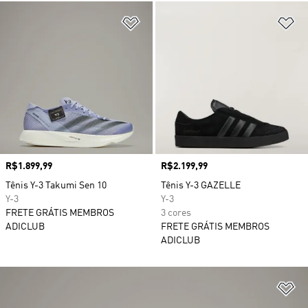
Adicionar à Lista de Desejos
Ad
Preço
R$1.899,99
Preço
R$2.199,99
Tênis Y-3 Takumi Sen 10
Tênis Y-3 GAZELLE
Y-3
Y-3
FRETE GRÁTIS MEMBROS
3 cores
ADICLUB
FRETE GRÁTIS MEMBROS
ADICLUB
Ad