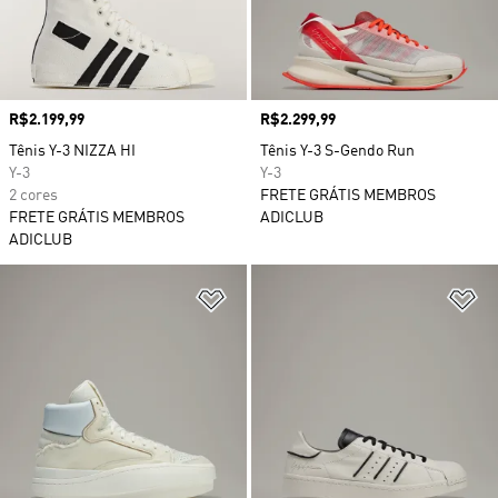
Preço
R$2.199,99
Preço
R$2.299,99
Tênis Y-3 NIZZA HI
Tênis Y-3 S-Gendo Run
Y-3
Y-3
2 cores
FRETE GRÁTIS MEMBROS
FRETE GRÁTIS MEMBROS
ADICLUB
ADICLUB
Adicionar à Lista de Desejos
Ad