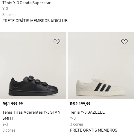
Tênis Y-3 Gendo Superstar
Y-3
3 cores
FRETE GRÁTIS MEMBROS ADICLUB
Adicionar à Lista de Desejos
Ad
Preço
R$1.999,99
Preço
R$2.199,99
Tênis Tiras Aderentes Y-3 STAN
Tênis Y-3 GAZELLE
SMITH
Y-3
Y-3
3 cores
3 cores
FRETE GRÁTIS MEMBROS