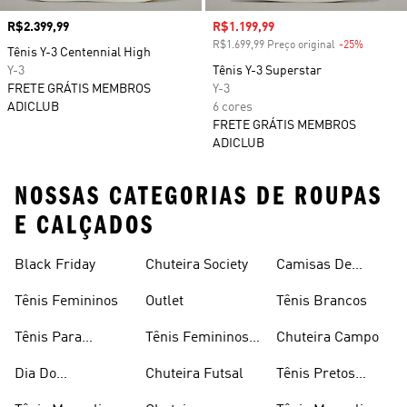
Preço
R$2.399,99
Preço com desconto
R$1.199,99
R$1.699,99 Preço original
-25%
Descont
Tênis Y-3 Centennial High
Y-3
Tênis Y-3 Superstar
FRETE GRÁTIS MEMBROS
Y-3
ADICLUB
6 cores
FRETE GRÁTIS MEMBROS
ADICLUB
NOSSAS CATEGORIAS DE ROUPAS
E CALÇADOS
Black Friday
Chuteira Society
Camisas De
Times
Tênis Femininos
Outlet
Tênis Brancos
Tênis Para
Tênis Femininos
Chuteira Campo
Caminhada
Brancos
Dia Do
Chuteira Futsal
Tênis Pretos
Consumidor
Femininos