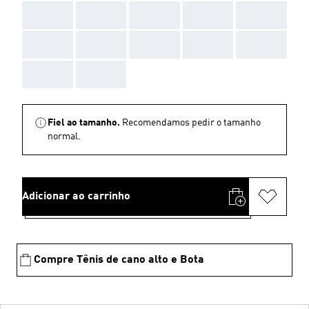
AAA
AAA
AAA
AAA
AAA
AAA
AAA
AAA
AAA
AAA
AAA
AAA
Fiel ao tamanho.
Recomendamos pedir o tamanho
normal.
Adicionar ao carrinho
Compre Tênis de cano alto e Bota