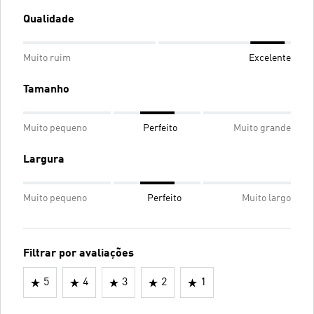
Qualidade
Muito ruim
Excelente
Tamanho
Muito pequeno
Perfeito
Muito grande
Largura
Muito pequeno
Perfeito
Muito largo
Filtrar por avaliações
5
4
3
2
1