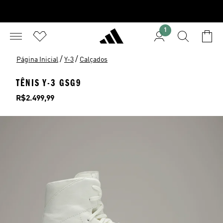
1
/
/
Página Inicial
Y-3
Calçados
TÊNIS Y-3 GSG9
Preço
R$2.499,99