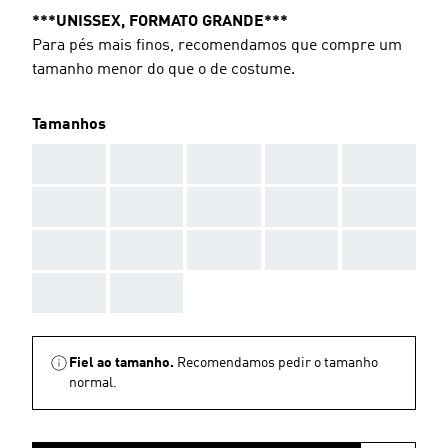
***UNISSEX, FORMATO GRANDE***
Para pés mais finos, recomendamos que compre um
tamanho menor do que o de costume.
Tamanhos
AAA
AAA
AAA
AAA
AAA
AAA
AAA
AAA
AAA
AAA
AAA
AAA
AAA
AAA
AAA
AAA
AAA
Fiel ao tamanho.
Recomendamos pedir o tamanho
normal.