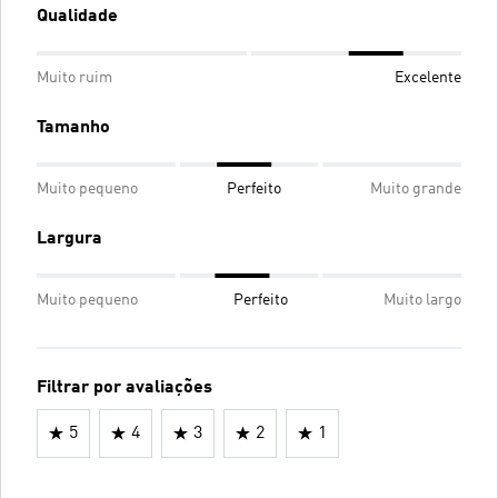
Qualidade
Muito ruim
Excelente
Tamanho
Muito pequeno
Perfeito
Muito grande
Largura
Muito pequeno
Perfeito
Muito largo
Filtrar por avaliações
5
4
3
2
1