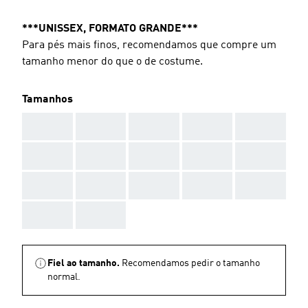
***UNISSEX, FORMATO GRANDE***
Para pés mais finos, recomendamos que compre um
tamanho menor do que o de costume.
Tamanhos
AAA
AAA
AAA
AAA
AAA
AAA
AAA
AAA
AAA
AAA
AAA
AAA
AAA
AAA
AAA
AAA
AAA
Fiel ao tamanho.
Recomendamos pedir o tamanho
normal.