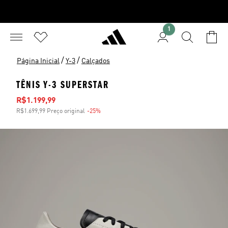
1
/
/
Página Inicial
Y-3
Calçados
TÊNIS Y-3 SUPERSTAR
Preço com desconto
R$1.199,99
R$1.699,99 Preço original
-25%
Desconto