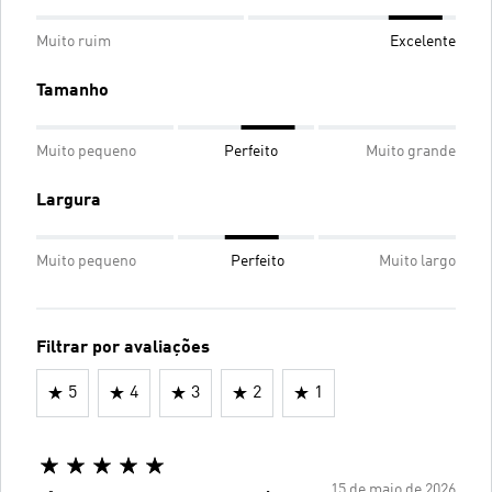
Muito ruim
Excelente
Tamanho
Muito pequeno
Perfeito
Muito grande
Largura
Muito pequeno
Perfeito
Muito largo
Filtrar por avaliações
5
4
3
2
1
15 de maio de 2026