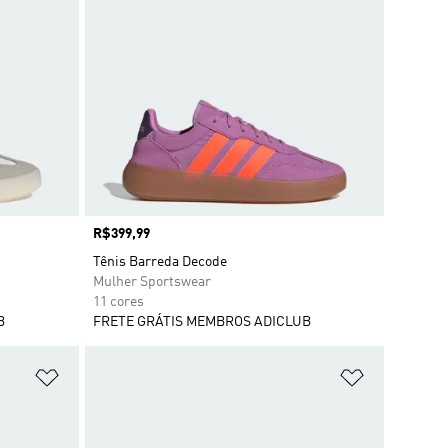
Preço
R$399,99
Tênis Barreda Decode
Mulher Sportswear
11 cores
B
FRETE GRÁTIS MEMBROS ADICLUB
Adicionar à Lista de Desejos
Adicionar à