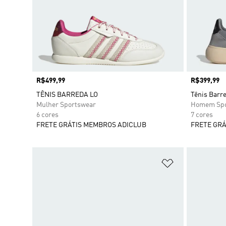
Preço
R$499,99
Preço
R$399,99
TÊNIS BARREDA LO
Tênis Barr
Mulher Sportswear
Homem Spo
6 cores
7 cores
FRETE GRÁTIS MEMBROS ADICLUB
FRETE GRÁ
Adicionar à Li