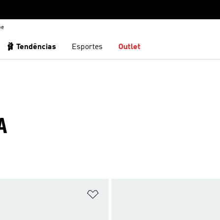
be
🩰 Tendências
Esportes
Outlet
A
sta de Desejos
Adicionar à Lista de Desejos