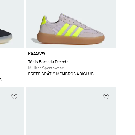
Preço
R$449,99
Tênis Barreda Decode
Mulher Sportswear
FRETE GRÁTIS MEMBROS ADICLUB
B
Adicionar à Lista de Desejos
Adicionar à