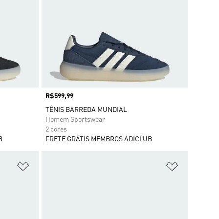
Preço
R$599,99
TÊNIS BARREDA MUNDIAL
Homem Sportswear
2 cores
B
FRETE GRÁTIS MEMBROS ADICLUB
Adicionar à Lista de Desejos
Adicionar à