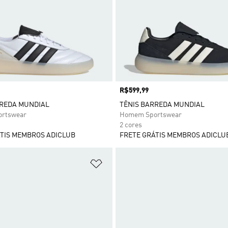
Preço
R$599,99
RREDA MUNDIAL
TÊNIS BARREDA MUNDIAL
rtswear
Homem Sportswear
2 cores
TIS MEMBROS ADICLUB
FRETE GRÁTIS MEMBROS ADICLU
sta de Desejos
Adicionar à Lista de Desejos