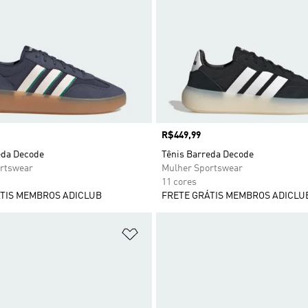
Preço
R$449,99
eda Decode
Tênis Barreda Decode
rtswear
Mulher Sportswear
11 cores
TIS MEMBROS ADICLUB
FRETE GRÁTIS MEMBROS ADICLU
sta de Desejos
Adicionar à Lista de Desejos