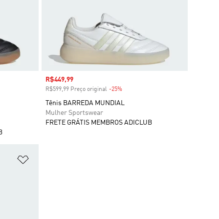
Preço com desconto
R$449,99
R$599,99 Preço original
-25%
Desconto
Tênis BARREDA MUNDIAL
Mulher Sportswear
FRETE GRÁTIS MEMBROS ADICLUB
B
Adicionar à Lista de Desejos