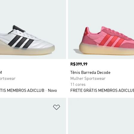
Preço
R$399,99
M
Tênis Barreda Decode
rtswear
Mulher Sportswear
11 cores
TIS MEMBROS ADICLUB
Novo
FRETE GRÁTIS MEMBROS ADICLU
sta de Desejos
Adicionar à Lista de Desejos