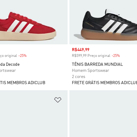
 desconto
Preço com desconto
R$449,99
ço original
-25%
Desconto
R$599,99 Preço original
-25%
Desconto
eda Decode
TÊNIS BARREDA MUNDIAL
rtswear
Homem Sportswear
2 cores
TIS MEMBROS ADICLUB
FRETE GRÁTIS MEMBROS ADICLU
sta de Desejos
Adicionar à Lista de Desejos