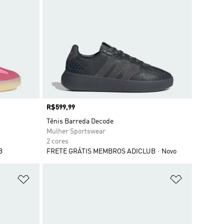
Preço
R$599,99
Tênis Barreda Decode
Mulher Sportswear
2 cores
B
FRETE GRÁTIS MEMBROS ADICLUB
Novo
Adicionar à Lista de Desejos
Adicionar à