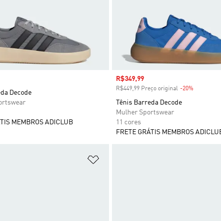
Preço com desconto
R$349,99
R$449,99 Preço original
-20%
Desconto
eda Decode
rtswear
Tênis Barreda Decode
Mulher Sportswear
TIS MEMBROS ADICLUB
11 cores
FRETE GRÁTIS MEMBROS ADICLU
sta de Desejos
Adicionar à Lista de Desejos