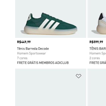
Preço
R$449,99
Preço
R$599,99
Tênis Barreda Decode
TÊNIS BA
Homem Sportswear
Homem Spo
7 cores
2 cores
FRETE GRÁTIS MEMBROS ADICLUB
FRETE GRÁ
Adicionar à Li