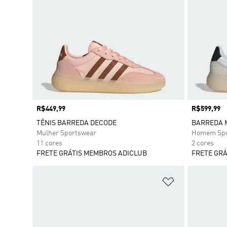
Preço
R$449,99
Preço
R$599,99
TÊNIS BARREDA DECODE
BARREDA 
Mulher Sportswear
Homem Spo
11 cores
2 cores
FRETE GRÁTIS MEMBROS ADICLUB
FRETE GRÁ
Adicionar à Li