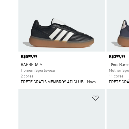
Preço
R$599,99
Preço
R$399,99
BARREDA M
Tênis Barr
Homem Sportswear
Mulher Spo
2 cores
11 cores
FRETE GRÁTIS MEMBROS ADICLUB
Novo
FRETE GRÁ
Adicionar à Li