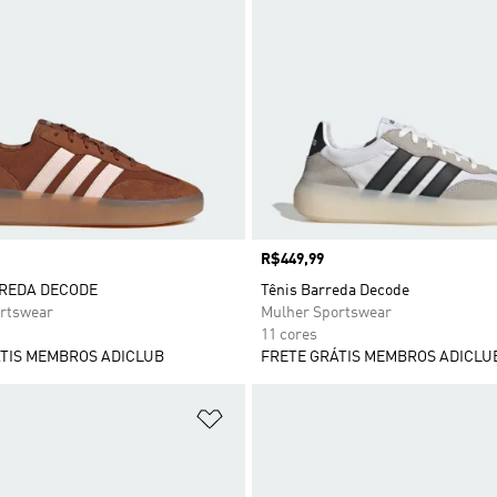
Preço
R$449,99
RREDA DECODE
Tênis Barreda Decode
rtswear
Mulher Sportswear
11 cores
TIS MEMBROS ADICLUB
FRETE GRÁTIS MEMBROS ADICLU
sta de Desejos
Adicionar à Lista de Desejos