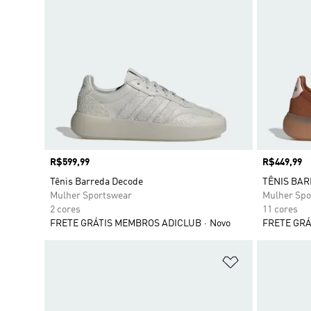
Preço
R$599,99
Preço
R$449,99
Tênis Barreda Decode
TÊNIS BA
Mulher Sportswear
Mulher Spo
2 cores
11 cores
FRETE GRÁTIS MEMBROS ADICLUB
Novo
FRETE GRÁ
Adicionar à Li