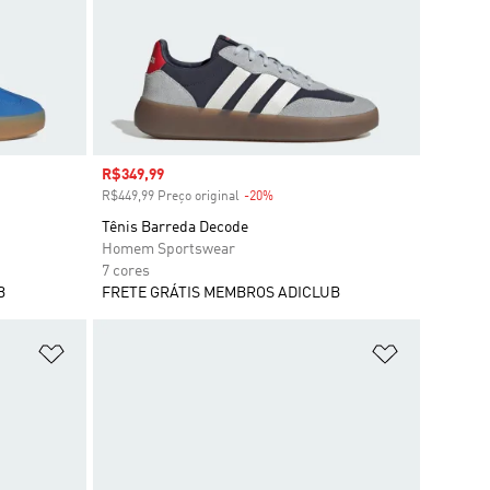
Preço com desconto
R$349,99
R$449,99 Preço original
-20%
Desconto
Tênis Barreda Decode
Homem Sportswear
7 cores
B
FRETE GRÁTIS MEMBROS ADICLUB
Adicionar à Lista de Desejos
Adicionar à