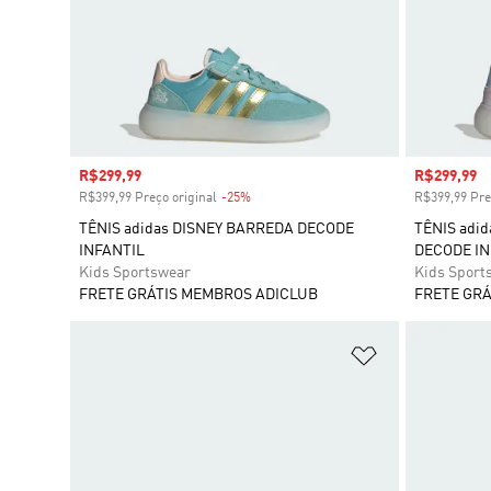
Preço com desconto
R$299,99
Preço com
R$299,99
R$399,99 Preço original
-25%
Desconto
R$399,99 Pre
TÊNIS adidas DISNEY BARREDA DECODE
TÊNIS adi
INFANTIL
DECODE IN
Kids Sportswear
Kids Sport
FRETE GRÁTIS MEMBROS ADICLUB
FRETE GRÁ
Adicionar à Li