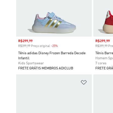
Preço com desconto
R$299,99
Preço com
R$299,99
R$399,99 Preço original
-25%
Desconto
R$399,99 Pre
Tênis adidas Disney Frozen Barreda Decode
Tênis Barr
Infantil
Homem Spo
Kids Sportswear
7 cores
FRETE GRÁTIS MEMBROS ADICLUB
FRETE GRÁ
Adicionar à Li