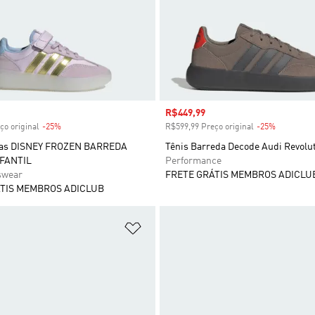
 desconto
Preço com desconto
R$449,99
ço original
-25%
Desconto
R$599,99 Preço original
-25%
Desconto
das DISNEY FROZEN BARREDA
Tênis Barreda Decode Audi Revolu
FANTIL
Performance
swear
FRETE GRÁTIS MEMBROS ADICLU
TIS MEMBROS ADICLUB
sta de Desejos
Adicionar à Lista de Desejos