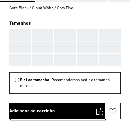
Core Black / Cloud White / Grey Five
Tamanhos
AAA
AAA
AAA
AAA
AAA
AAA
AAA
AAA
AAA
AAA
AAA
AAA
AAA
AAA
AAA
Fiel ao tamanho.
Recomendamos pedir o tamanho
normal.
Adicionar ao carrinho