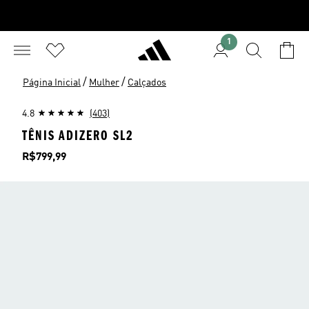
1
/
/
Página Inicial
Mulher
Calçados
4.8
(403)
TÊNIS ADIZERO SL2
Preço
R$799,99