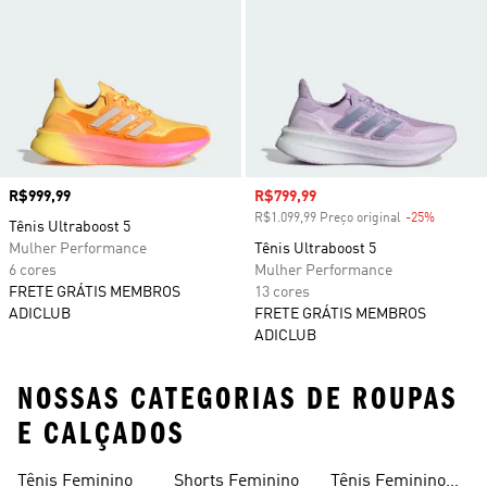
Preço
R$999,99
Preço com desconto
R$799,99
R$1.099,99 Preço original
-25%
Descont
Tênis Ultraboost 5
Mulher Performance
Tênis Ultraboost 5
6 cores
Mulher Performance
FRETE GRÁTIS MEMBROS
13 cores
ADICLUB
FRETE GRÁTIS MEMBROS
ADICLUB
NOSSAS CATEGORIAS DE ROUPAS
E CALÇADOS
Tênis Feminino
Shorts Feminino
Tênis Feminino