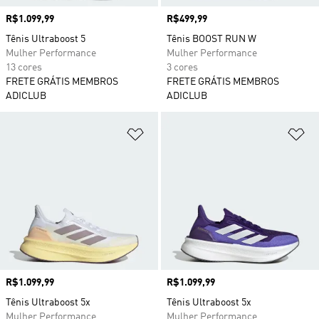
Preço
R$1.099,99
Preço
R$499,99
Tênis Ultraboost 5
Tênis BOOST RUN W
Mulher Performance
Mulher Performance
13 cores
3 cores
FRETE GRÁTIS MEMBROS
FRETE GRÁTIS MEMBROS
ADICLUB
ADICLUB
Adicionar à Lista de Desejos
Ad
Preço
R$1.099,99
Preço
R$1.099,99
Tênis Ultraboost 5x
Tênis Ultraboost 5x
Mulher Performance
Mulher Performance