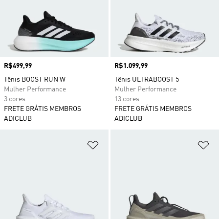
Preço
R$499,99
Preço
R$1.099,99
Tênis BOOST RUN W
Tênis ULTRABOOST 5
Mulher Performance
Mulher Performance
3 cores
13 cores
FRETE GRÁTIS MEMBROS
FRETE GRÁTIS MEMBROS
ADICLUB
ADICLUB
Adicionar à Lista de Desejos
Ad