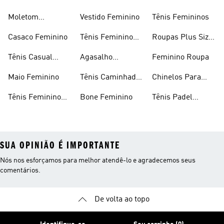
Em Promoção
Moletom
Vestido Feminino
Tênis Femininos
Feminino
Casaco Feminino
Tênis Feminino
Roupas Plus Size
Preto
Feminino
Tênis Casual
Agasalho
Feminino Roupa
Feminino
Feminino
Maio Feminino
Tênis Caminhada
Chinelos Para
Feminino
Meninas
Tênis Feminino
Bone Feminino
Tênis Padel
Branco
Feminino
SUA OPINIÃO É IMPORTANTE
Nós nos esforçamos para melhor atendê-lo e agradecemos seus
comentários.
De volta ao topo