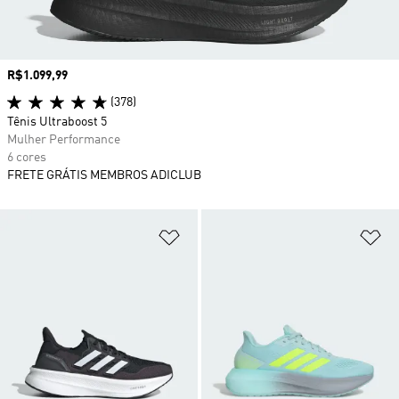
Preço
R$1.099,99
(378)
Tênis Ultraboost 5
Mulher Performance
6 cores
FRETE GRÁTIS MEMBROS ADICLUB
Adicionar à Lista de Desejos
Ad