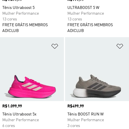
Tênis Ultraboost 5
ULTRABOOST 5 W
Mulher Performance
Mulher Performance
13 cores
13 cores
FRETE GRÁTIS MEMBROS
FRETE GRÁTIS MEMBROS
ADICLUB
ADICLUB
Adicionar à Lista de Desejos
Ad
Preço
R$1.099,99
Preço
R$499,99
Tênis Ultraboost 5x
Tênis BOOST RUN W
Mulher Performance
Mulher Performance
6 cores
3 cores