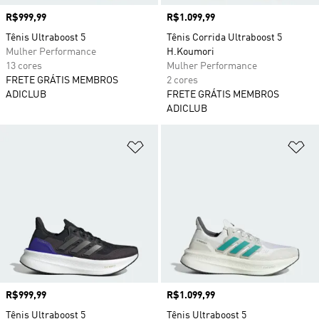
Preço
R$999,99
Preço
R$1.099,99
Tênis Ultraboost 5
Tênis Corrida Ultraboost 5
Mulher Performance
H.Koumori
13 cores
Mulher Performance
FRETE GRÁTIS MEMBROS
2 cores
ADICLUB
FRETE GRÁTIS MEMBROS
ADICLUB
Adicionar à Lista de Desejos
Ad
Preço
R$999,99
Preço
R$1.099,99
Tênis Ultraboost 5
Tênis Ultraboost 5