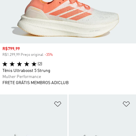
Preço com desconto
R$799,99
R$1.299,99 Preço original
-35%
Desconto
(2)
Tênis Ultraboost 5 Strung
Mulher Performance
FRETE GRÁTIS MEMBROS ADICLUB
Adicionar à Lista de Desejos
Ad