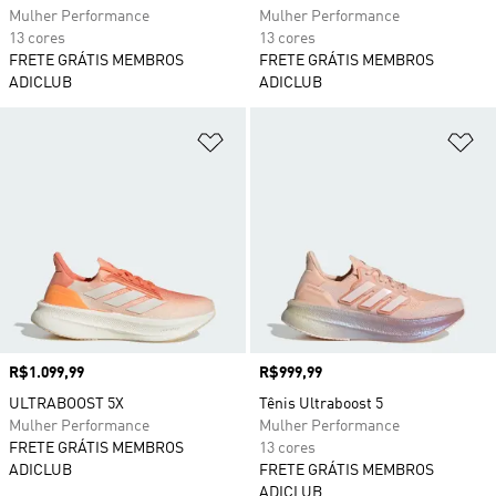
Mulher Performance
Mulher Performance
13 cores
13 cores
FRETE GRÁTIS MEMBROS
FRETE GRÁTIS MEMBROS
ADICLUB
ADICLUB
Adicionar à Lista de Desejos
Ad
Preço
R$1.099,99
Preço
R$999,99
ULTRABOOST 5X
Tênis Ultraboost 5
Mulher Performance
Mulher Performance
FRETE GRÁTIS MEMBROS
13 cores
ADICLUB
FRETE GRÁTIS MEMBROS
ADICLUB