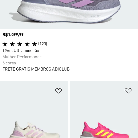
Preço
R$1.099,99
(120)
Tênis Ultraboost 5x
Mulher Performance
6 cores
FRETE GRÁTIS MEMBROS ADICLUB
Adicionar à Lista de Desejos
Ad