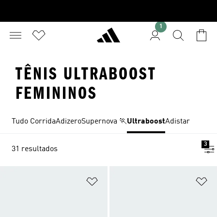
1
TÊNIS ULTRABOOST
FEMININOS
Tudo Corrida
Adizero
Supernova 🏃
Ultraboost
Adistar
3
31 resultados
Adicionar à Lista de Desejos
Ad