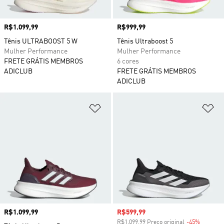
Preço
R$1.099,99
Preço
R$999,99
Tênis ULTRABOOST 5 W
Tênis Ultraboost 5
Mulher Performance
Mulher Performance
FRETE GRÁTIS MEMBROS
6 cores
ADICLUB
FRETE GRÁTIS MEMBROS
ADICLUB
Adicionar à Lista de Desejos
Ad
Preço
R$1.099,99
Preço com desconto
R$599,99
R$1.099,99 Preço original
-45%
Descont