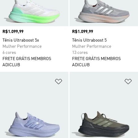
Preço
R$1.099,99
Preço
R$1.099,99
Tênis Ultraboost 5x
Tênis Ultraboost 5
Mulher Performance
Mulher Performance
6 cores
13 cores
FRETE GRÁTIS MEMBROS
FRETE GRÁTIS MEMBROS
ADICLUB
ADICLUB
Adicionar à Lista de Desejos
Ad