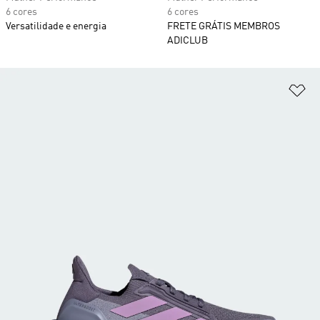
6 cores
6 cores
Versatilidade e energia
FRETE GRÁTIS MEMBROS
ADICLUB
Ad