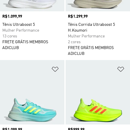
Preço
R$1.099,99
Preço
R$1.299,99
Tênis Ultraboost 5
Tênis Corrida Ultraboost 5
Mulher Performance
H.Koumori
13 cores
Mulher Performance
FRETE GRÁTIS MEMBROS
2 cores
ADICLUB
FRETE GRÁTIS MEMBROS
ADICLUB
Adicionar à Lista de Desejos
Ad
Preço
R$1.099,99
Preço
R$999,99