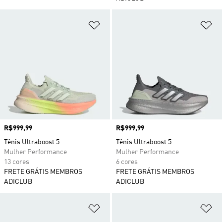
Adicionar à Lista de Desejos
Ad
Preço
R$999,99
Preço
R$999,99
Tênis Ultraboost 5
Tênis Ultraboost 5
Mulher Performance
Mulher Performance
13 cores
6 cores
FRETE GRÁTIS MEMBROS
FRETE GRÁTIS MEMBROS
ADICLUB
ADICLUB
Adicionar à Lista de Desejos
Ad