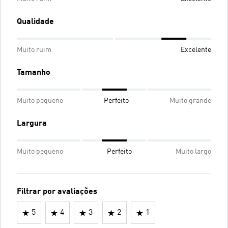
Qualidade
Muito ruim
Excelente
Tamanho
Muito pequeno
Perfeito
Muito grande
Largura
Muito pequeno
Perfeito
Muito largo
Filtrar por avaliações
5
4
3
2
1