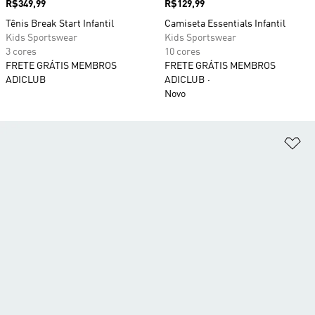
Preço
R$349,99
Preço
R$129,99
Tênis Break Start Infantil
Camiseta Essentials Infantil
Kids Sportswear
Kids Sportswear
3 cores
10 cores
FRETE GRÁTIS MEMBROS
FRETE GRÁTIS MEMBROS
ADICLUB
ADICLUB
Novo
Ad