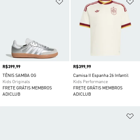
Adicionar à Lista de Desejos
Ad
Preço
R$399,99
Preço
R$399,99
TÊNIS SAMBA OG
Camisa II Espanha 26 Infantil
Kids Originals
Kids Performance
FRETE GRÁTIS MEMBROS
FRETE GRÁTIS MEMBROS
ADICLUB
ADICLUB
Ad