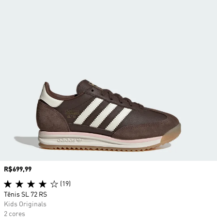
Preço
R$699,99
(19)
Tênis SL 72 RS
Kids Originals
2 cores