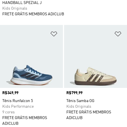
HANDBALL SPEZIAL J
Kids Originals
FRETE GRÁTIS MEMBROS ADICLUB
Adicionar à Lista de Desejos
Ad
Preço
R$349,99
Preço
R$799,99
Tênis Runfalcon 5
Tênis Samba OG
Kids Performance
Kids Originals
9 cores
FRETE GRÁTIS MEMBROS
FRETE GRÁTIS MEMBROS
ADICLUB
ADICLUB