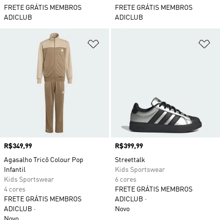
FRETE GRÁTIS MEMBROS
FRETE GRÁTIS MEMBROS
ADICLUB
ADICLUB
Adicionar à Lista de Desejos
Ad
Preço
R$349,99
Preço
R$399,99
Agasalho Tricô Colour Pop
Streettalk
Infantil
Kids Sportswear
Kids Sportswear
6 cores
4 cores
FRETE GRÁTIS MEMBROS
FRETE GRÁTIS MEMBROS
ADICLUB
ADICLUB
Novo
Novo