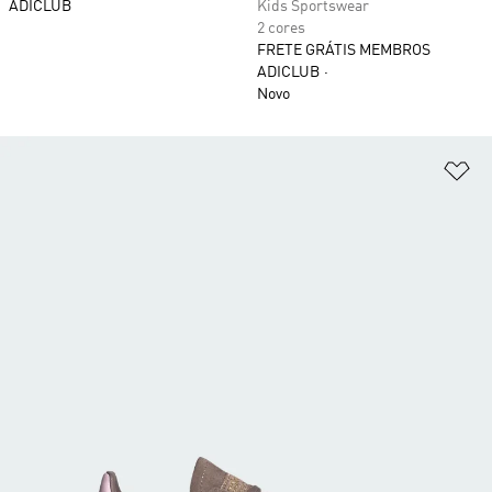
ADICLUB
Kids Sportswear
2 cores
FRETE GRÁTIS MEMBROS
ADICLUB
Novo
Ad