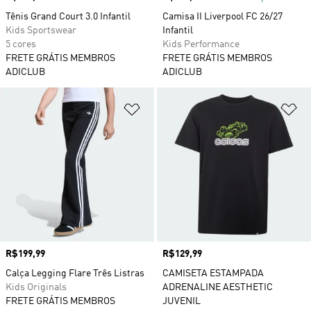
Tênis Grand Court 3.0 Infantil
Camisa II Liverpool FC 26/27
Kids Sportswear
Infantil
5 cores
Kids Performance
FRETE GRÁTIS MEMBROS
FRETE GRÁTIS MEMBROS
ADICLUB
ADICLUB
Adicionar à Lista de Desejos
Ad
Preço
R$199,99
Preço
R$129,99
Calça Legging Flare Três Listras
CAMISETA ESTAMPADA
Kids Originals
ADRENALINE AESTHETIC
FRETE GRÁTIS MEMBROS
JUVENIL