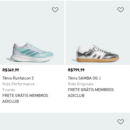
Adicionar à Lista de Desejos
Ad
Preço
R$349,99
Preço
R$799,99
Tênis Runfalcon 5
Tênis SAMBA OG J
Kids Performance
Kids Originals
9 cores
FRETE GRÁTIS MEMBROS
FRETE GRÁTIS MEMBROS
ADICLUB
ADICLUB
Ad