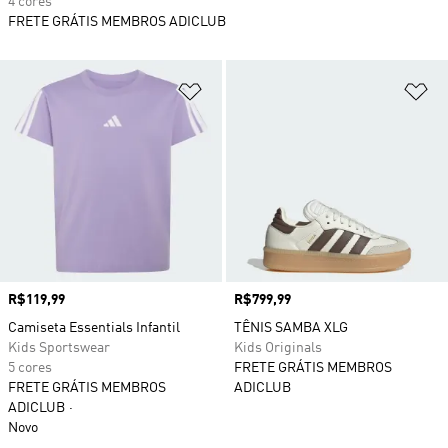
4 cores
FRETE GRÁTIS MEMBROS ADICLUB
Adicionar à Lista de Desejos
Ad
Preço
R$119,99
Preço
R$799,99
Camiseta Essentials Infantil
TÊNIS SAMBA XLG
Kids Sportswear
Kids Originals
5 cores
FRETE GRÁTIS MEMBROS
FRETE GRÁTIS MEMBROS
ADICLUB
ADICLUB
Novo