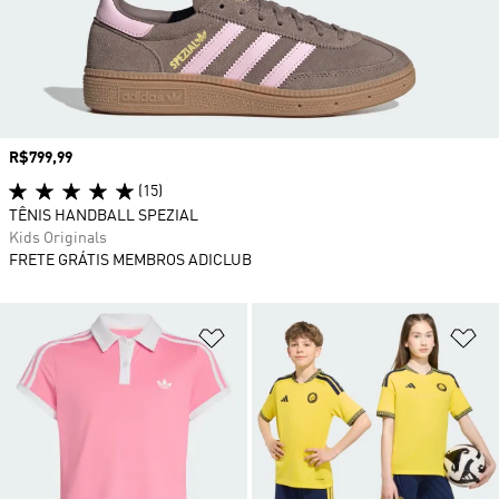
Preço
R$799,99
(15)
TÊNIS HANDBALL SPEZIAL
Kids Originals
FRETE GRÁTIS MEMBROS ADICLUB
Adicionar à Lista de Desejos
Ad