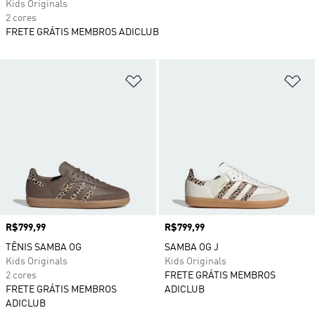
Kids Originals
2 cores
FRETE GRÁTIS MEMBROS ADICLUB
Adicionar à Lista de Desejos
Ad
Preço
R$799,99
Preço
R$799,99
TÊNIS SAMBA OG
SAMBA OG J
Kids Originals
Kids Originals
2 cores
FRETE GRÁTIS MEMBROS
FRETE GRÁTIS MEMBROS
ADICLUB
ADICLUB