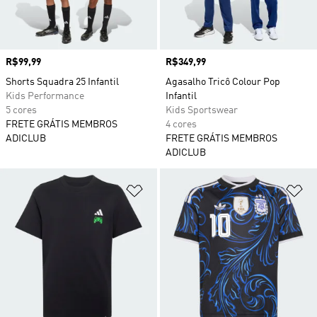
Preço
R$99,99
Preço
R$349,99
Shorts Squadra 25 Infantil
Agasalho Tricô Colour Pop
Kids Performance
Infantil
5 cores
Kids Sportswear
FRETE GRÁTIS MEMBROS
4 cores
ADICLUB
FRETE GRÁTIS MEMBROS
ADICLUB
Adicionar à Lista de Desejos
Ad