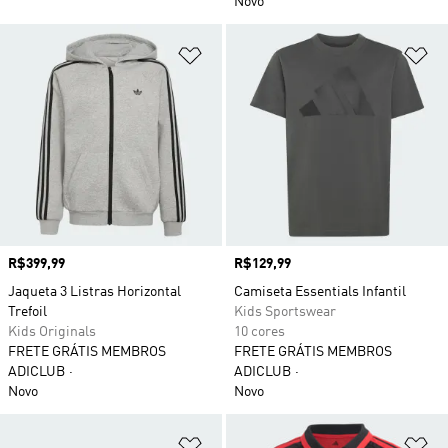
Novo
Adicionar à Lista de Desejos
Ad
Preço
R$399,99
Preço
R$129,99
Jaqueta 3 Listras Horizontal
Camiseta Essentials Infantil
Trefoil
Kids Sportswear
Kids Originals
10 cores
FRETE GRÁTIS MEMBROS
FRETE GRÁTIS MEMBROS
ADICLUB
ADICLUB
Novo
Novo
Adicionar à Lista de Desejos
Ad