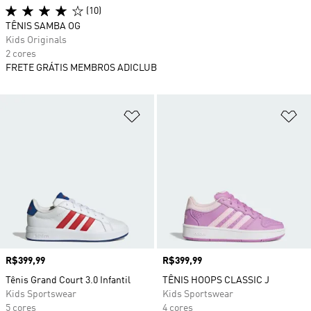
(10)
TÊNIS SAMBA OG
Kids Originals
2 cores
FRETE GRÁTIS MEMBROS ADICLUB
Adicionar à Lista de Desejos
Ad
Preço
R$399,99
Preço
R$399,99
Tênis Grand Court 3.0 Infantil
TÊNIS HOOPS CLASSIC J
Kids Sportswear
Kids Sportswear
5 cores
4 cores