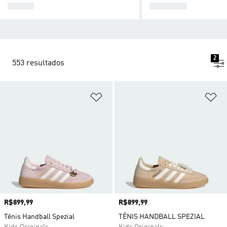
BEBÉS
MENINAS
2
553 resultados
Adicionar à Lista de Desejos
Ad
Preço
R$899,99
Preço
R$899,99
Tênis Handball Spezial
TÊNIS HANDBALL SPEZIAL