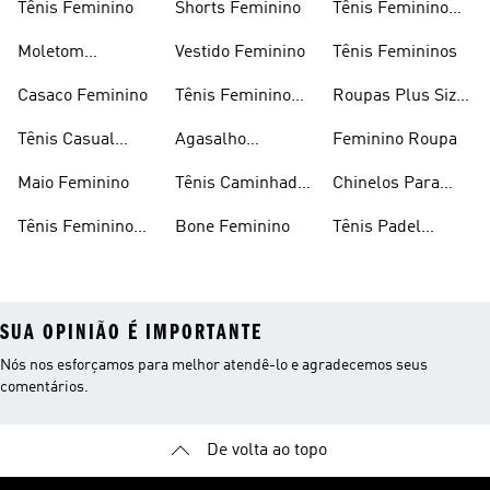
Tênis Feminino
Shorts Feminino
Tênis Feminino
Em Promoção
Moletom
Vestido Feminino
Tênis Femininos
Feminino
Casaco Feminino
Tênis Feminino
Roupas Plus Size
Preto
Feminino
Tênis Casual
Agasalho
Feminino Roupa
Feminino
Feminino
Maio Feminino
Tênis Caminhada
Chinelos Para
Feminino
Meninas
Tênis Feminino
Bone Feminino
Tênis Padel
Branco
Feminino
SUA OPINIÃO É IMPORTANTE
Nós nos esforçamos para melhor atendê-lo e agradecemos seus
comentários.
De volta ao topo