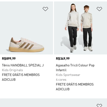
Adicionar à Lista de Desejos
Ad
Preço
R$899,99
Preço
R$349,99
Tênis HANDBALL SPEZIAL J
Agasalho Tricô Colour Pop
Kids Originals
Infantil
FRETE GRÁTIS MEMBROS
Kids Sportswear
ADICLUB
4 cores
FRETE GRÁTIS MEMBROS
ADICLUB
Ad