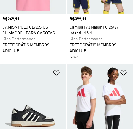
Preço
R$249,99
Preço
R$399,99
CAMISA POLO CLASSICS
Camisa I Al Nassr FC 26/27
CLIMACOOL PARA GAROTAS
Infantil N&N
Kids Performance
Kids Performance
FRETE GRÁTIS MEMBROS
FRETE GRÁTIS MEMBROS
ADICLUB
ADICLUB
Novo
Adicionar à Lista de Desejos
Ad