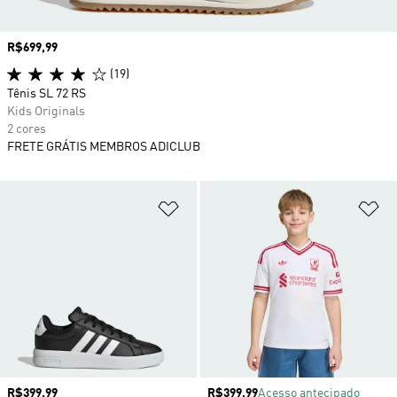
Preço
R$699,99
(19)
Tênis SL 72 RS
Kids Originals
2 cores
FRETE GRÁTIS MEMBROS ADICLUB
Adicionar à Lista de Desejos
Ad
Preço
R$399,99
Preço
R$399,99
Acesso antecipado