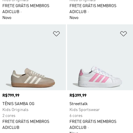
Kids Originals
Kids Originals
FRETE GRÁTIS MEMBROS
FRETE GRÁTIS MEMBROS
ADICLUB
ADICLUB
Novo
Novo
Adicionar à Lista de Desejos
Ad
Preço
R$799,99
Preço
R$399,99
TÊNIS SAMBA OG
Streettalk
Kids Originals
Kids Sportswear
2 cores
6 cores
FRETE GRÁTIS MEMBROS
FRETE GRÁTIS MEMBROS
ADICLUB
ADICLUB