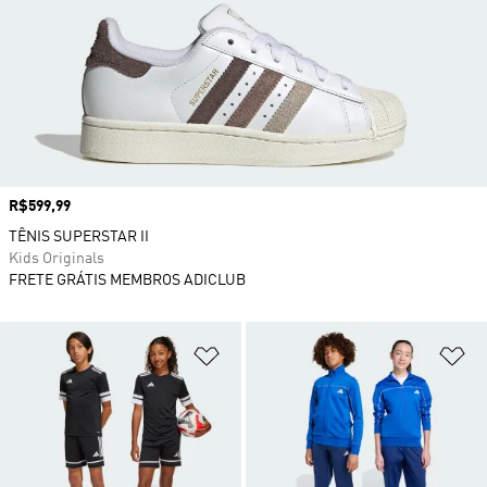
Preço
R$599,99
TÊNIS SUPERSTAR II
Kids Originals
FRETE GRÁTIS MEMBROS ADICLUB
Adicionar à Lista de Desejos
Ad