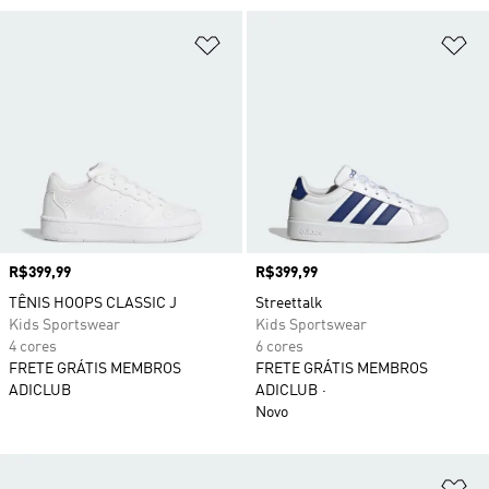
Adicionar à Lista de Desejos
Ad
Preço
R$399,99
Preço
R$399,99
TÊNIS HOOPS CLASSIC J
Streettalk
Kids Sportswear
Kids Sportswear
4 cores
6 cores
FRETE GRÁTIS MEMBROS
FRETE GRÁTIS MEMBROS
ADICLUB
ADICLUB
Novo
Ad