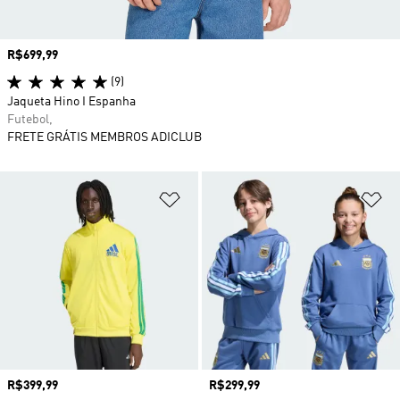
Preço
R$699,99
(9)
Jaqueta Hino I Espanha
Futebol,
FRETE GRÁTIS MEMBROS ADICLUB
Adicionar à Lista de Desejos
Ad
Preço
R$399,99
Preço
R$299,99