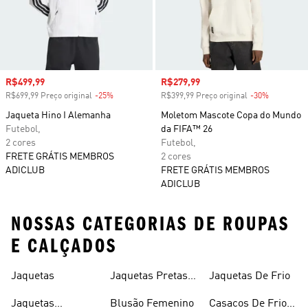
Preço com desconto
R$499,99
Preço com desconto
R$279,99
R$699,99 Preço original
-25%
Desconto
R$399,99 Preço original
-30%
Desconto
Jaqueta Hino I Alemanha
Moletom Mascote Copa do Mundo
Futebol,
da FIFA™ 26
2 cores
Futebol,
FRETE GRÁTIS MEMBROS
2 cores
ADICLUB
FRETE GRÁTIS MEMBROS
ADICLUB
NOSSAS CATEGORIAS DE ROUPAS
E CALÇADOS
Jaquetas
Jaquetas Pretas
Jaquetas De Frio
Masculinas
Jaquetas
Blusão Femenino
Casacos De Frio