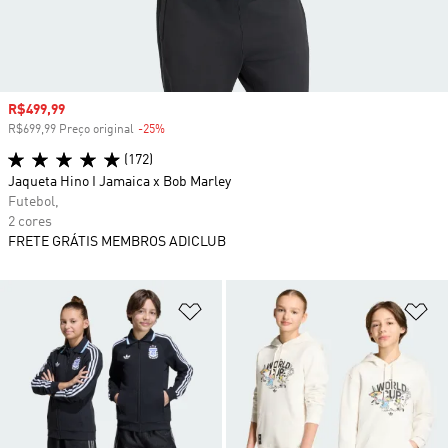
Preço com desconto
R$499,99
R$699,99 Preço original
-25%
Desconto
(172)
Jaqueta Hino I Jamaica x Bob Marley
Futebol,
2 cores
FRETE GRÁTIS MEMBROS ADICLUB
Adicionar à Lista de Desejos
Ad