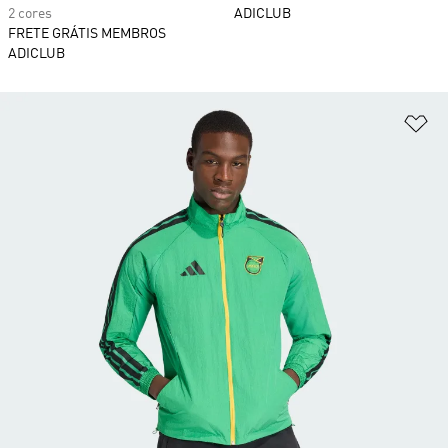
2 cores
ADICLUB
FRETE GRÁTIS MEMBROS
ADICLUB
Ad