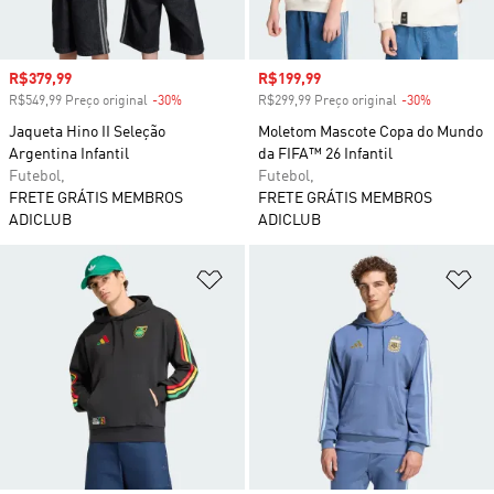
Preço com desconto
R$379,99
Preço com desconto
R$199,99
R$549,99 Preço original
-30%
Desconto
R$299,99 Preço original
-30%
Desconto
Jaqueta Hino II Seleção
Moletom Mascote Copa do Mundo
Argentina Infantil
da FIFA™ 26 Infantil
Futebol,
Futebol,
FRETE GRÁTIS MEMBROS
FRETE GRÁTIS MEMBROS
ADICLUB
ADICLUB
Adicionar à Lista de Desejos
Ad