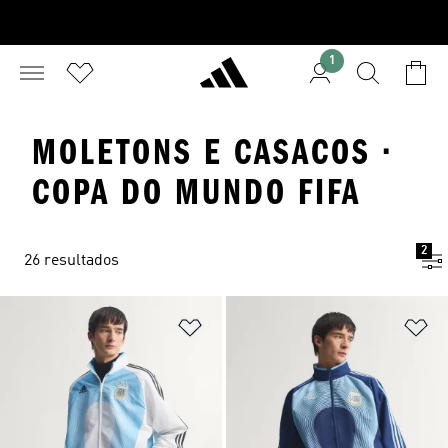
1
MOLETONS E CASACOS ·
COPA DO MUNDO FIFA
2
26 resultados
Adicionar à Lista de Desejos
Ad