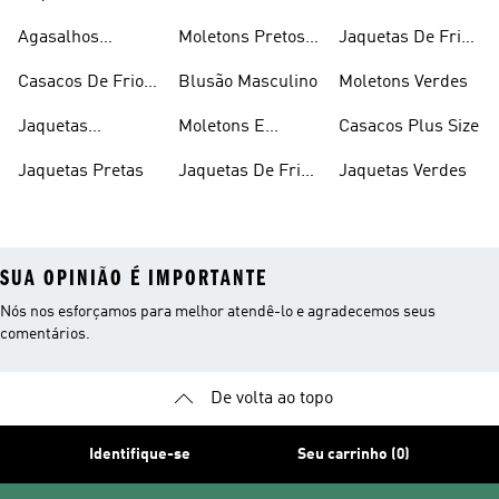
Masculinas
Masculinos
Agasalhos
Moletons Pretos
Jaquetas De Frio
Femininos
Masculinos
Feminino
Casacos De Frio
Blusão Masculino
Moletons Verdes
Femininos
Jaquetas
Moletons E
Casacos Plus Size
Femininas
Casacos
Jaquetas Pretas
Jaquetas De Frio
Jaquetas Verdes
Femininos
Masculino
SUA OPINIÃO É IMPORTANTE
Nós nos esforçamos para melhor atendê-lo e agradecemos seus
comentários.
De volta ao topo
Identifique-se
Seu carrinho (0)