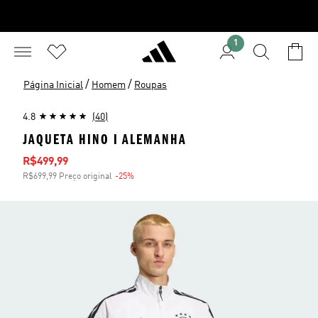
1
/
/
Página Inicial
Homem
Roupas
4.8
(40)
JAQUETA HINO I ALEMANHA
Preço com desconto
R$499,99
R$699,99 Preço original
-25%
Desconto