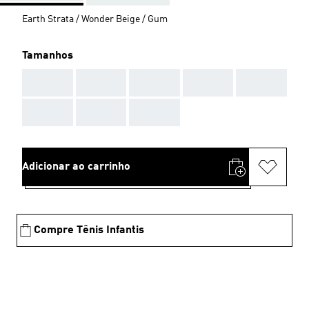
Earth Strata / Wonder Beige / Gum
Tamanhos
AAA
AAA
AAA
AAA
AAA
AAA
AAA
AAA
Adicionar ao carrinho
Compre Tênis Infantis