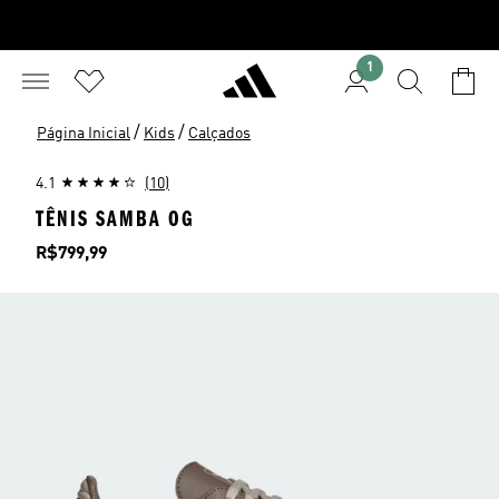
1
/
/
Página Inicial
Kids
Calçados
4.1
(10)
TÊNIS SAMBA OG
Preço
R$799,99