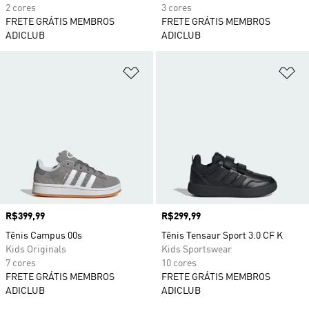
2 cores
3 cores
FRETE GRÁTIS MEMBROS
FRETE GRÁTIS MEMBROS
ADICLUB
ADICLUB
Adicionar à Lista de Desejos
Ad
Preço
R$399,99
Preço
R$299,99
Tênis Campus 00s
Tênis Tensaur Sport 3.0 CF K
Kids Originals
Kids Sportswear
7 cores
10 cores
FRETE GRÁTIS MEMBROS
FRETE GRÁTIS MEMBROS
ADICLUB
ADICLUB