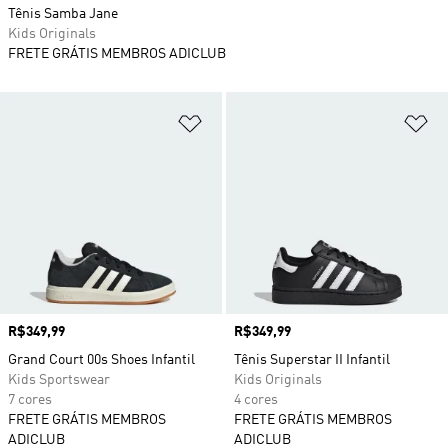
Tênis Samba Jane
Kids Originals
FRETE GRÁTIS MEMBROS ADICLUB
Adicionar à Lista de Desejos
Ad
Preço
R$349,99
Preço
R$349,99
Grand Court 00s Shoes Infantil
Tênis Superstar II Infantil
Kids Sportswear
Kids Originals
7 cores
4 cores
FRETE GRÁTIS MEMBROS
FRETE GRÁTIS MEMBROS
ADICLUB
ADICLUB