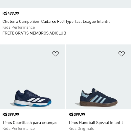
Preço
R$499,99
Chuteira Campo Sem Cadarço F50 Hyperfast League Infantil
Kids Performance
FRETE GRÁTIS MEMBROS ADICLUB
Adicionar à Lista de Desejos
Ad
Preço
R$399,99
Preço
R$399,99
Tênis Courtflash para crianças
Tênis Handball Spezial Infantil
Kids Performance
Kids Originals