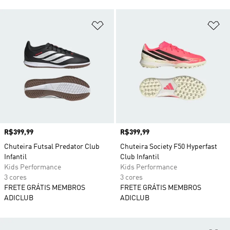
Adicionar à Lista de Desejos
Ad
Preço
R$399,99
Preço
R$399,99
Chuteira Futsal Predator Club
Chuteira Society F50 Hyperfast
Infantil
Club Infantil
Kids Performance
Kids Performance
3 cores
3 cores
FRETE GRÁTIS MEMBROS
FRETE GRÁTIS MEMBROS
ADICLUB
ADICLUB