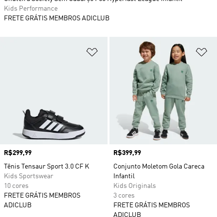
Kids Performance
FRETE GRÁTIS MEMBROS ADICLUB
Adicionar à Lista de Desejos
Ad
Preço
R$299,99
Preço
R$399,99
Tênis Tensaur Sport 3.0 CF K
Conjunto Moletom Gola Careca
Kids Sportswear
Infantil
10 cores
Kids Originals
FRETE GRÁTIS MEMBROS
3 cores
ADICLUB
FRETE GRÁTIS MEMBROS
ADICLUB