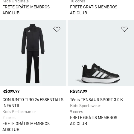
Kids Originals
10 cores
FRETE GRÁTIS MEMBROS
FRETE GRÁTIS MEMBROS
ADICLUB
ADICLUB
Adicionar à Lista de Desejos
Ad
Preço
R$399,99
Preço
R$349,99
CONJUNTO TIRO 26 ESSENTIALS
Tênis TENSAUR SPORT 3.0 K
INFANTIL
Kids Sportswear
Kids Performance
9 cores
2 cores
FRETE GRÁTIS MEMBROS
FRETE GRÁTIS MEMBROS
ADICLUB
ADICLUB