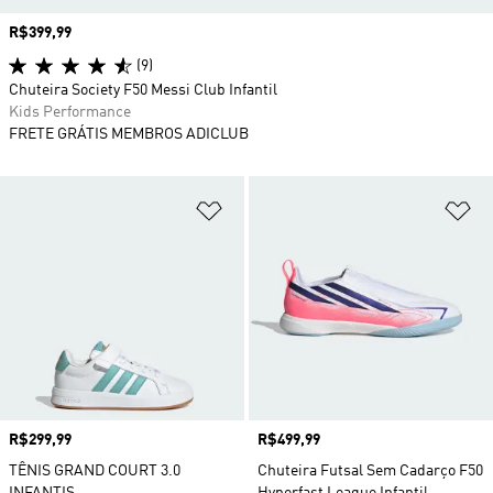
Preço
R$399,99
(9)
Chuteira Society F50 Messi Club Infantil
Kids Performance
FRETE GRÁTIS MEMBROS ADICLUB
Adicionar à Lista de Desejos
Ad
Preço
R$299,99
Preço
R$499,99
TÊNIS GRAND COURT 3.0
Chuteira Futsal Sem Cadarço F50