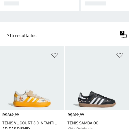
BEBÉS
MENINAS
2
715 resultados
Adicionar à Lista de Desejos
Ad
Preço
R$349,99
Preço
R$399,99
TÊNIS VL COURT 3.0 INFANTIL
TÊNIS SAMBA OG