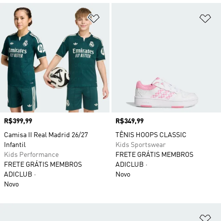
Adicionar à Lista de Desejos
Ad
Preço
R$399,99
Preço
R$349,99
Camisa II Real Madrid 26/27
TÊNIS HOOPS CLASSIC
Infantil
Kids Sportswear
Kids Performance
FRETE GRÁTIS MEMBROS
FRETE GRÁTIS MEMBROS
ADICLUB
ADICLUB
Novo
Novo
Ad