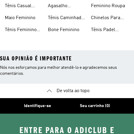
Preto
Feminino
Tênis Casual
Agasalho
Feminino Roupa
Feminino
Feminino
Maio Feminino
Tênis Caminhada
Chinelos Para
Feminino
Meninas
Tênis Feminino
Bone Feminino
Tênis Padel
Branco
Feminino
SUA OPINIÃO É IMPORTANTE
Nós nos esforçamos para melhor atendê-lo e agradecemos seus
comentários.
De volta ao topo
Identifique-se
Seu carrinho (0)
ENTRE PARA O ADICLUB E