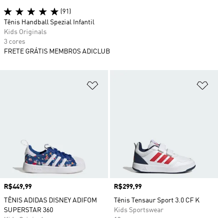
(91)
Tênis Handball Spezial Infantil
Kids Originals
3 cores
FRETE GRÁTIS MEMBROS ADICLUB
Adicionar à Lista de Desejos
Ad
Preço
R$449,99
Preço
R$299,99
TÊNIS ADIDAS DISNEY ADIFOM
Tênis Tensaur Sport 3.0 CF K
SUPERSTAR 360
Kids Sportswear