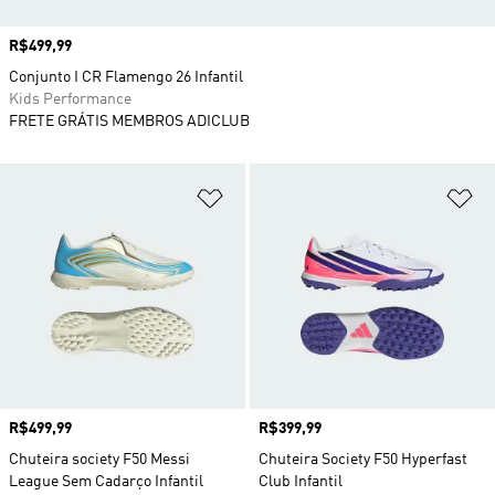
Preço
R$499,99
Conjunto I CR Flamengo 26 Infantil
Kids Performance
FRETE GRÁTIS MEMBROS ADICLUB
Adicionar à Lista de Desejos
Ad
Preço
R$499,99
Preço
R$399,99
Chuteira society F50 Messi
Chuteira Society F50 Hyperfast
League Sem Cadarço Infantil
Club Infantil