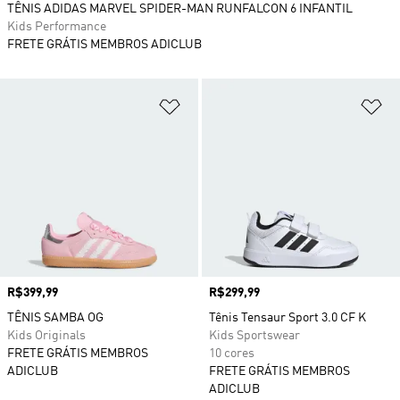
TÊNIS ADIDAS MARVEL SPIDER-MAN RUNFALCON 6 INFANTIL
Kids Performance
FRETE GRÁTIS MEMBROS ADICLUB
Adicionar à Lista de Desejos
Ad
Preço
R$399,99
Preço
R$299,99
TÊNIS SAMBA OG
Tênis Tensaur Sport 3.0 CF K
Kids Originals
Kids Sportswear
FRETE GRÁTIS MEMBROS
10 cores
ADICLUB
FRETE GRÁTIS MEMBROS
ADICLUB