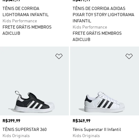
Preço
R$549,99
Preço
R$499,99
TÊNIS DE CORRIDA
TÊNIS DE CORRIDA ADIDAS
LIGHTORAMA INFANTIL
PIXAR TOY STORY LIGHTORAMA
Kids Performance
INFANTIL
FRETE GRÁTIS MEMBROS
Kids Performance
ADICLUB
FRETE GRÁTIS MEMBROS
ADICLUB
Adicionar à Lista de Desejos
Ad
Preço
R$399,99
Preço
R$349,99
TÊNIS SUPERSTAR 360
Tênis Superstar II Infantil
Kids Originals
Kids Originals