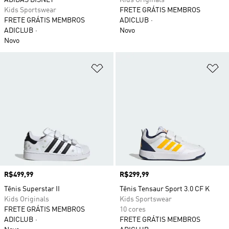
ADIDAS DISNEY
Kids Originals
Kids Sportswear
FRETE GRÁTIS MEMBROS
FRETE GRÁTIS MEMBROS
ADICLUB
ADICLUB
Novo
Novo
Adicionar à Lista de Desejos
Ad
Preço
R$499,99
Preço
R$299,99
Tênis Superstar II
Tênis Tensaur Sport 3.0 CF K
Kids Originals
Kids Sportswear
FRETE GRÁTIS MEMBROS
10 cores
ADICLUB
FRETE GRÁTIS MEMBROS