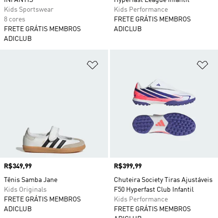
INFANTIS
Hyperfast League Infantil
Kids Sportswear
Kids Performance
8 cores
FRETE GRÁTIS MEMBROS
FRETE GRÁTIS MEMBROS
ADICLUB
ADICLUB
Adicionar à Lista de Desejos
Ad
Preço
R$349,99
Preço
R$399,99
Tênis Samba Jane
Chuteira Society Tiras Ajustáveis
Kids Originals
F50 Hyperfast Club Infantil
FRETE GRÁTIS MEMBROS
Kids Performance
ADICLUB
FRETE GRÁTIS MEMBROS