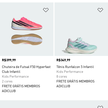
Adicionar à Lista de Desejos
Ad
Preço
R$399,99
Preço
R$349,99
Chuteira de Futsal F50 Hyperfast
Tênis Runfalcon 5 Infantil
Club Infantil
Kids Performance
Kids Performance
8 cores
2 cores
FRETE GRÁTIS MEMBROS
FRETE GRÁTIS MEMBROS
ADICLUB
ADICLUB
Ad