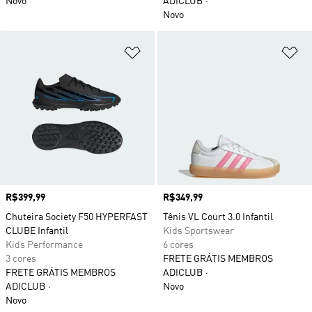
Novo
ADICLUB
Novo
Adicionar à Lista de Desejos
Ad
Preço
R$399,99
Preço
R$349,99
Chuteira Society F50 HYPERFAST
Tênis VL Court 3.0 Infantil
CLUBE Infantil
Kids Sportswear
Kids Performance
6 cores
3 cores
FRETE GRÁTIS MEMBROS
FRETE GRÁTIS MEMBROS
ADICLUB
ADICLUB
Novo
Novo