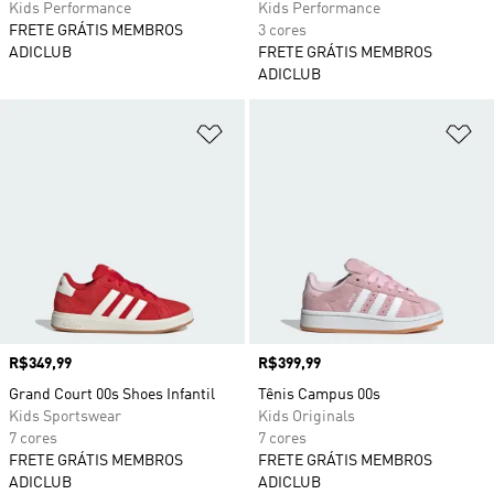
Kids Performance
Kids Performance
FRETE GRÁTIS MEMBROS
3 cores
ADICLUB
FRETE GRÁTIS MEMBROS
ADICLUB
Adicionar à Lista de Desejos
Ad
Preço
R$349,99
Preço
R$399,99
Grand Court 00s Shoes Infantil
Tênis Campus 00s
Kids Sportswear
Kids Originals
7 cores
7 cores
FRETE GRÁTIS MEMBROS
FRETE GRÁTIS MEMBROS
ADICLUB
ADICLUB