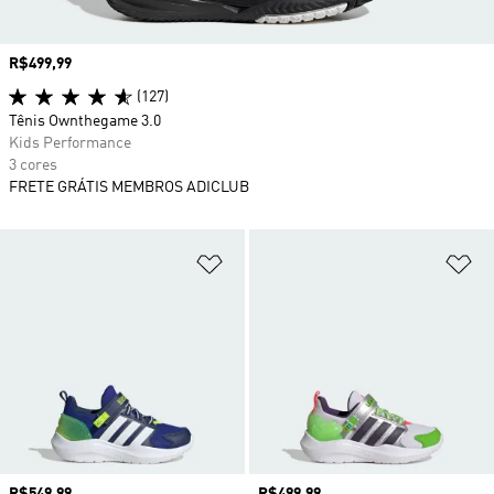
Preço
R$499,99
(127)
Tênis Ownthegame 3.0
Kids Performance
3 cores
FRETE GRÁTIS MEMBROS ADICLUB
Adicionar à Lista de Desejos
Ad