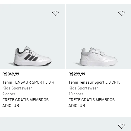
Adicionar à Lista de Desejos
Ad
Preço
R$349,99
Preço
R$299,99
Tênis TENSAUR SPORT 3.0 K
Tênis Tensaur Sport 3.0 CF K
Kids Sportswear
Kids Sportswear
9 cores
10 cores
FRETE GRÁTIS MEMBROS
FRETE GRÁTIS MEMBROS
ADICLUB
ADICLUB
Ad