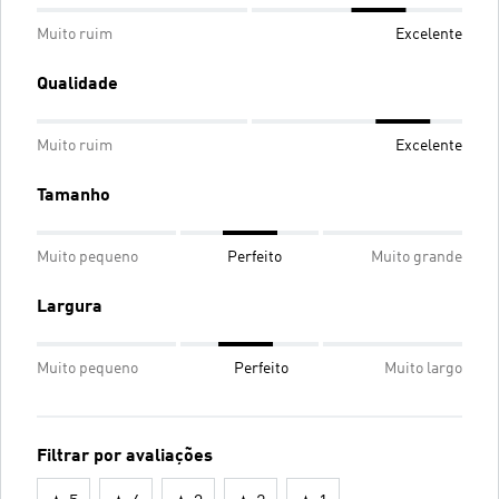
Muito ruim
Excelente
Qualidade
Muito ruim
Excelente
Tamanho
Muito pequeno
Perfeito
Muito grande
Largura
Muito pequeno
Perfeito
Muito largo
Filtrar por avaliações