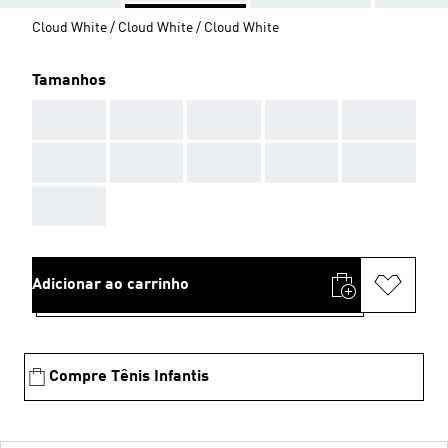
Cloud White / Cloud White / Cloud White
Tamanhos
AAA
AAA
AAA
AAA
AAA
AAA
AAA
AAA
AAA
AAA
AAA
Adicionar ao carrinho
Compre Tênis Infantis