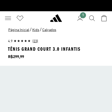
1
/
/
Página Inicial
Kids
Calçados
4.9
(23)
TÊNIS GRAND COURT 3.0 INFANTIS
Preço
R$299,99