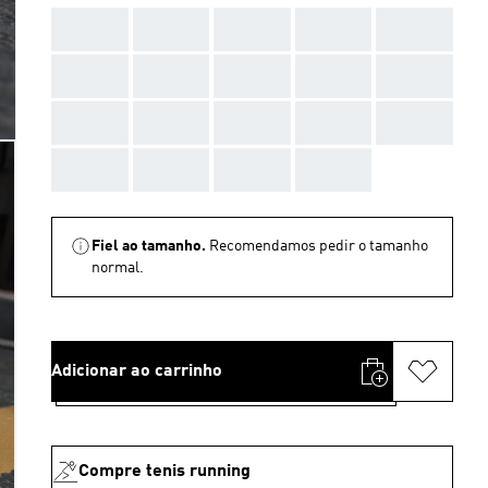
AAA
AAA
AAA
AAA
AAA
AAA
AAA
AAA
AAA
AAA
AAA
AAA
AAA
AAA
AAA
AAA
AAA
AAA
AAA
Fiel ao tamanho.
Recomendamos pedir o tamanho
normal.
Adicionar ao carrinho
Compre tenis running