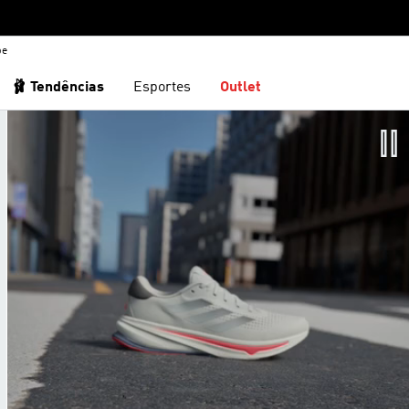
be
🩰 Tendências
Esportes
Outlet