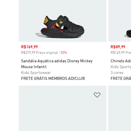
Preço com desconto
R$169,99
Preço com
R$89,99
R$279,99 Preço original
-35%
Desconto
R$149,99 Pre
Sandália Aquática adidas Disney Mickey
Chinelo Adi
Mouse Infantil
Kids Sport
Kids Sportswear
3 cores
FRETE GRÁTIS MEMBROS ADICLUB
FRETE GRÁ
Adicionar à Li