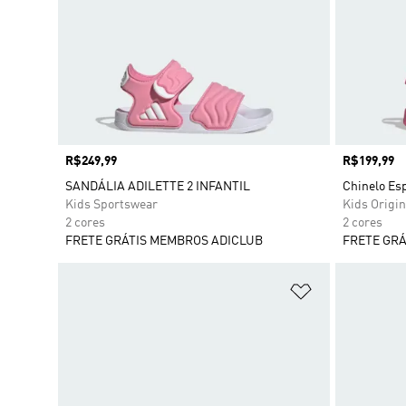
Preço
R$249,99
Preço
R$199,99
SANDÁLIA ADILETTE 2 INFANTIL
Chinelo E
Kids Sportswear
Kids Origin
2 cores
2 cores
FRETE GRÁTIS MEMBROS ADICLUB
FRETE GRÁ
Adicionar à Li