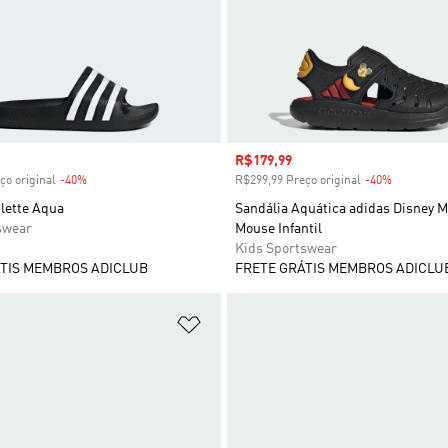
 desconto
Preço com desconto
R$179,99
ço original
-40%
Desconto
R$299,99 Preço original
-40%
Desconto
lette Aqua
Sandália Aquática adidas Disney M
swear
Mouse Infantil
Kids Sportswear
TIS MEMBROS ADICLUB
FRETE GRÁTIS MEMBROS ADICLU
sta de Desejos
Adicionar à Lista de Desejos