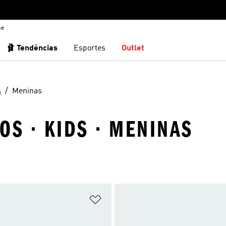
be
🩰 Tendências
Esportes
Outlet
s
Meninas
OS · KIDS · MENINAS
sta de Desejos
Adicionar à Lista de Desejos