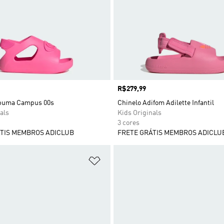
Preço
R$279,99
spuma Campus 00s
Chinelo Adifom Adilette Infantil
als
Kids Originals
3 cores
TIS MEMBROS ADICLUB
FRETE GRÁTIS MEMBROS ADICLU
sta de Desejos
Adicionar à Lista de Desejos