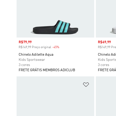
Preço com desconto
R$79,99
Preço com
R$69,99
R$149,99 Preço original
-45%
Desconto
R$149,99 Pre
Chinelo Adilette Aqua
Chinelo Adi
Kids Sportswear
Kids Sport
3 cores
3 cores
FRETE GRÁTIS MEMBROS ADICLUB
FRETE GRÁ
Adicionar à Li