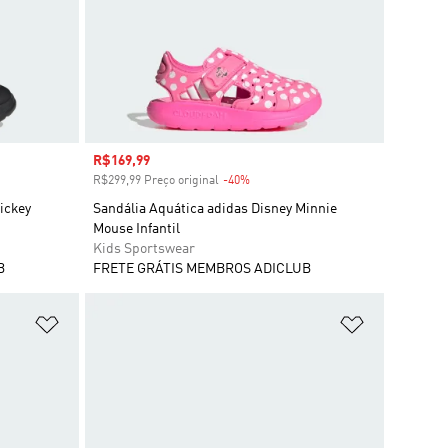
Preço com desconto
R$169,99
R$299,99 Preço original
-40%
Desconto
ickey
Sandália Aquática adidas Disney Minnie
Mouse Infantil
Kids Sportswear
B
FRETE GRÁTIS MEMBROS ADICLUB
Adicionar à Lista de Desejos
Adicionar à