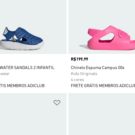
Preço
R$199,99
WATER SANDALS 2 INFANTIL
Chinelo Espuma Campus 00s
swear
Kids Originals
4 cores
TIS MEMBROS ADICLUB
FRETE GRÁTIS MEMBROS ADICLU
sta de Desejos
Adicionar à Lista de Desejos