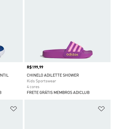
Preço
R$199,99
NTIL
CHINELO ADILETTE SHOWER
Kids Sportswear
4 cores
B
FRETE GRÁTIS MEMBROS ADICLUB
Adicionar à Lista de Desejos
Adicionar à