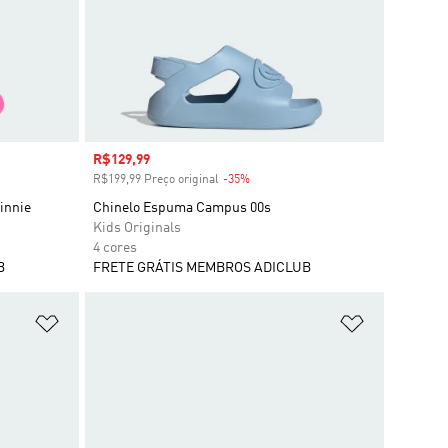
Preço com desconto
R$129,99
R$199,99 Preço original
-35%
Desconto
innie
Chinelo Espuma Campus 00s
Kids Originals
4 cores
B
FRETE GRÁTIS MEMBROS ADICLUB
Adicionar à Lista de Desejos
Adicionar à