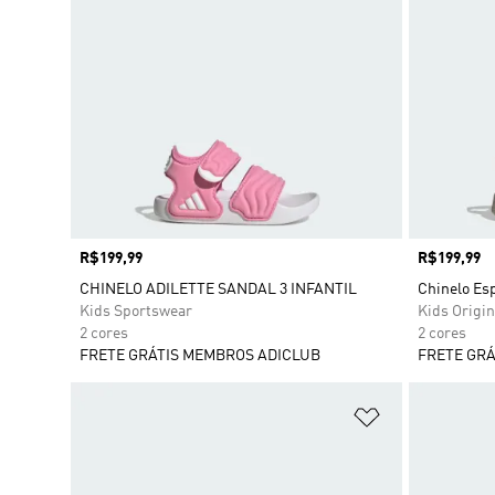
Preço
R$199,99
Preço
R$199,99
CHINELO ADILETTE SANDAL 3 INFANTIL
Chinelo E
Kids Sportswear
Kids Origin
2 cores
2 cores
FRETE GRÁTIS MEMBROS ADICLUB
FRETE GRÁ
Adicionar à Li