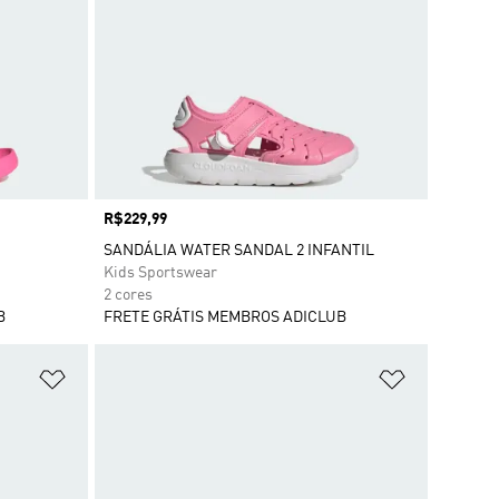
Preço
R$229,99
SANDÁLIA WATER SANDAL 2 INFANTIL
Kids Sportswear
2 cores
B
FRETE GRÁTIS MEMBROS ADICLUB
Adicionar à Lista de Desejos
Adicionar à