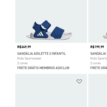
Preço
R$249,99
Preço
R$199,99
SANDÁLIA ADILETTE 2 INFANTIL
SANDÁLIA 
Kids Sportswear
Kids Sport
2 cores
2 cores
FRETE GRÁTIS MEMBROS ADICLUB
FRETE GRÁ
Adicionar à Li