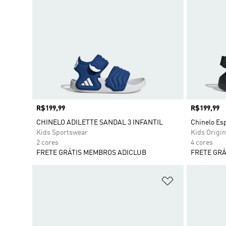
Preço
R$199,99
Preço
R$199,99
CHINELO ADILETTE SANDAL 3 INFANTIL
Chinelo E
Kids Sportswear
Kids Origin
2 cores
4 cores
FRETE GRÁTIS MEMBROS ADICLUB
FRETE GRÁ
Adicionar à Li