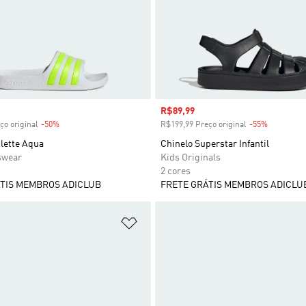
 desconto
Preço com desconto
R$89,99
ço original
-50%
Desconto
R$199,99 Preço original
-55%
Desconto
lette Aqua
Chinelo Superstar Infantil
swear
Kids Originals
2 cores
TIS MEMBROS ADICLUB
FRETE GRÁTIS MEMBROS ADICLU
sta de Desejos
Adicionar à Lista de Desejos