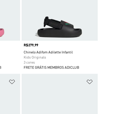
Preço
R$279,99
Chinelo Adifom Adilette Infantil
Kids Originals
3 cores
B
FRETE GRÁTIS MEMBROS ADICLUB
Adicionar à Lista de Desejos
Adicionar à