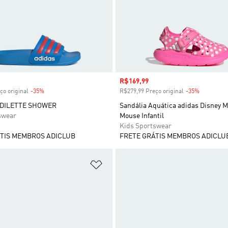
 desconto
Preço com desconto
R$169,99
ço original
-35%
Desconto
R$279,99 Preço original
-35%
Desconto
ADILETTE SHOWER
Sandália Aquática adidas Disney M
swear
Mouse Infantil
Kids Sportswear
TIS MEMBROS ADICLUB
FRETE GRÁTIS MEMBROS ADICLU
sta de Desejos
Adicionar à Lista de Desejos