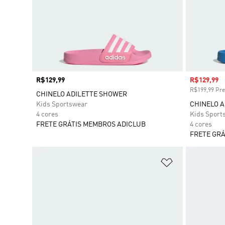
Preço
R$129,99
Preço com
R$129,99
R$199,99 Pre
CHINELO ADILETTE SHOWER
Kids Sportswear
CHINELO 
4 cores
Kids Sport
FRETE GRÁTIS MEMBROS ADICLUB
4 cores
FRETE GRÁ
Adicionar à Li