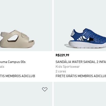
Preço
R$229,99
spuma Campus 00s
SANDÁLIA WATER SANDAL 2 INFA
als
Kids Sportswear
2 cores
TIS MEMBROS ADICLUB
FRETE GRÁTIS MEMBROS ADICLU
sta de Desejos
Adicionar à Lista de Desejos