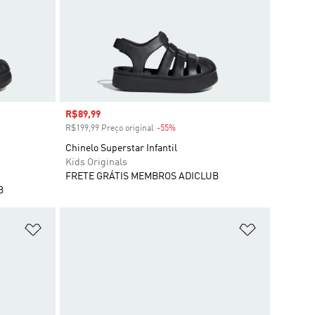
Preço com desconto
R$89,99
R$199,99 Preço original
-55%
Desconto
Chinelo Superstar Infantil
Kids Originals
FRETE GRÁTIS MEMBROS ADICLUB
B
Adicionar à Lista de Desejos
Adicionar à