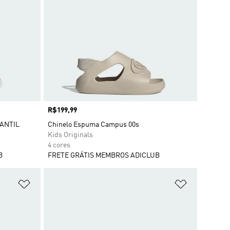
Preço
R$199,99
ANTIL
Chinelo Espuma Campus 00s
Kids Originals
4 cores
B
FRETE GRÁTIS MEMBROS ADICLUB
Adicionar à Lista de Desejos
Adicionar à