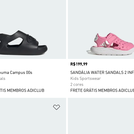
Preço
R$199,99
spuma Campus 00s
SANDÁLIA WATER SANDALS 2 INF
als
Kids Sportswear
2 cores
TIS MEMBROS ADICLUB
FRETE GRÁTIS MEMBROS ADICLU
sta de Desejos
Adicionar à Lista de Desejos