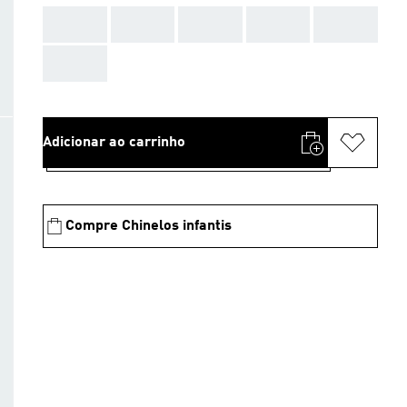
AAA
AAA
AAA
AAA
AAA
AAA
Adicionar ao carrinho
Compre Chinelos infantis