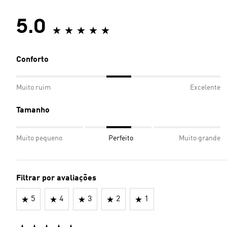
5.0
Conforto
Muito ruim
Excelente
Tamanho
Muito pequeno
Perfeito
Muito grande
Filtrar por avaliações
5
4
3
2
1