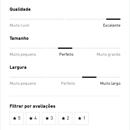
Qualidade
Muito ruim
Excelente
Tamanho
Muito pequeno
Perfeito
Muito grande
Largura
Muito pequeno
Perfeito
Muito largo
Filtrar por avaliações
5
4
3
2
1