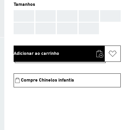
Tamanhos
AAA
AAA
AAA
AAA
AAA
AAA
AAA
AAA
AAA
Adicionar ao carrinho
Compre Chinelos infantis