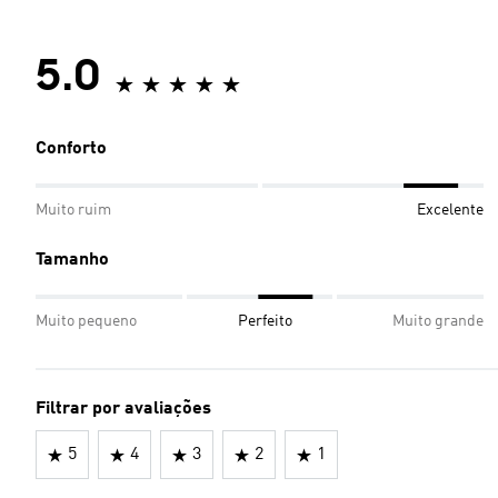
5.0
Conforto
Muito ruim
Excelente
Tamanho
Muito pequeno
Perfeito
Muito grande
Filtrar por avaliações
5
4
3
2
1