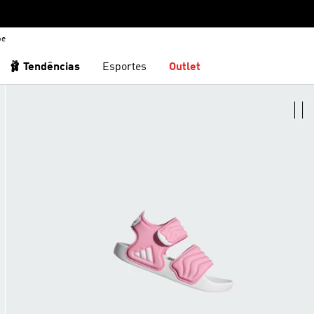
be
🩰 Tendências
Esportes
Outlet