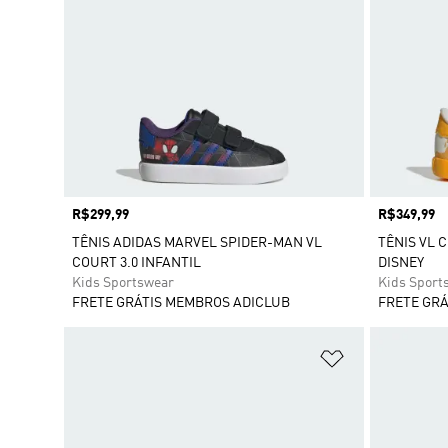
Preço
R$299,99
Preço
R$349,99
TÊNIS ADIDAS MARVEL SPIDER-MAN VL
TÊNIS VL 
COURT 3.0 INFANTIL
DISNEY
Kids Sportswear
Kids Sport
FRETE GRÁTIS MEMBROS ADICLUB
FRETE GRÁ
Adicionar à Li