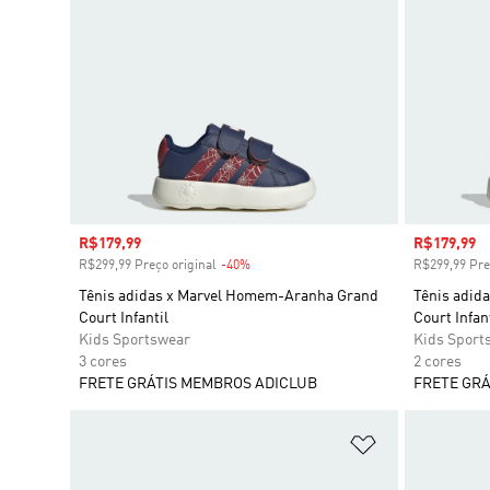
Preço com desconto
R$179,99
Preço com
R$179,99
R$299,99 Preço original
-40%
Desconto
R$299,99 Pre
Tênis adidas x Marvel Homem-Aranha Grand
Tênis adid
Court Infantil
Court Infant
Kids Sportswear
Kids Sport
3 cores
2 cores
FRETE GRÁTIS MEMBROS ADICLUB
FRETE GRÁ
Adicionar à Li