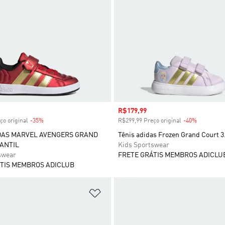
 desconto
Preço com desconto
R$179,99
ço original
-35%
Desconto
R$299,99 Preço original
-40%
Desconto
DAS MARVEL AVENGERS GRAND
Tênis adidas Frozen Grand Court 3.
ANTIL
Kids Sportswear
swear
FRETE GRÁTIS MEMBROS ADICLU
TIS MEMBROS ADICLUB
sta de Desejos
Adicionar à Lista de Desejos