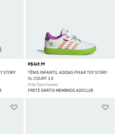
Preço
R$349,99
OY STORY
TÊNIS INFANTIL ADIDAS PIXAR TOY STORY
VL COURT 3.0
Kids Sportswear
B
FRETE GRÁTIS MEMBROS ADICLUB
Adicionar à Lista de Desejos
Adicionar à