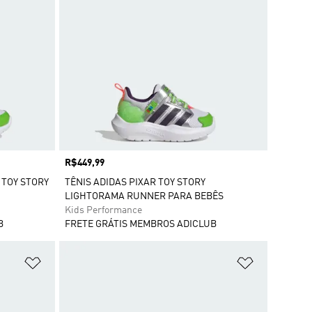
Preço
R$449,99
 TOY STORY
TÊNIS ADIDAS PIXAR TOY STORY
LIGHTORAMA RUNNER PARA BEBÊS
Kids Performance
B
FRETE GRÁTIS MEMBROS ADICLUB
Adicionar à Lista de Desejos
Adicionar à