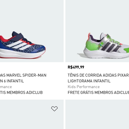
Preço
R$499,99
DAS MARVEL SPIDER-MAN
TÊNIS DE CORRIDA ADIDAS PIXAR
 6 INFANTIL
LIGHTORAMA INFANTIL
rmance
Kids Performance
TIS MEMBROS ADICLUB
FRETE GRÁTIS MEMBROS ADICLU
sta de Desejos
Adicionar à Lista de Desejos