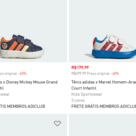
 desconto
Preço com desconto
R$179,99
ço original
-40%
Desconto
R$299,99 Preço original
-40%
Desconto
as x Disney Mickey Mouse Grand
Tênis adidas x Marvel Homem-Ara
il
Court Infantil
swear
Kids Sportswear
3 cores
TIS MEMBROS ADICLUB
FRETE GRÁTIS MEMBROS ADICLU
sta de Desejos
Adicionar à Lista de Desejos