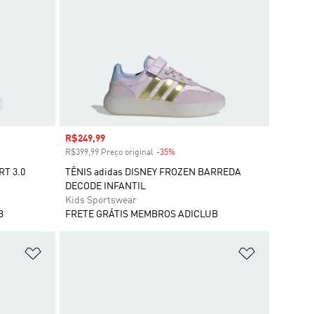
Preço com desconto
R$249,99
R$399,99 Preço original
-35%
Desconto
RT 3.0
TÊNIS adidas DISNEY FROZEN BARREDA
DECODE INFANTIL
Kids Sportswear
B
FRETE GRÁTIS MEMBROS ADICLUB
Adicionar à Lista de Desejos
Adicionar à