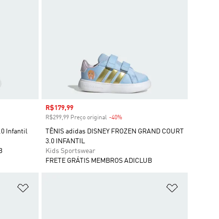
Preço com desconto
R$179,99
R$299,99 Preço original
-40%
Desconto
0 Infantil
TÊNIS adidas DISNEY FROZEN GRAND COURT
3.0 INFANTIL
B
Kids Sportswear
FRETE GRÁTIS MEMBROS ADICLUB
Adicionar à Lista de Desejos
Adicionar à