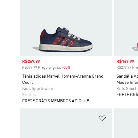
Preço com desconto
R$249,99
Preço com
R$169,99
R$399,99 Preço original
-35%
Desconto
R$279,99 Pre
Tênis adidas Marvel Homem-Aranha Grand
Sandália A
Court
Mouse Infan
Kids Sportswear
Kids Sport
2 cores
FRETE GRÁ
FRETE GRÁTIS MEMBROS ADICLUB
Adicionar à Li