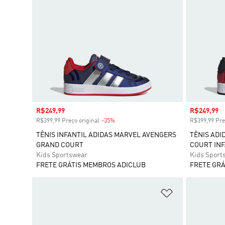
Preço com desconto
R$249,99
Preço com
R$249,99
R$399,99 Preço original
-35%
Desconto
R$399,99 Pre
TÊNIS INFANTIL ADIDAS MARVEL AVENGERS
TÊNIS ADI
GRAND COURT
COURT INF
Kids Sportswear
Kids Sport
FRETE GRÁTIS MEMBROS ADICLUB
FRETE GRÁ
Adicionar à Li