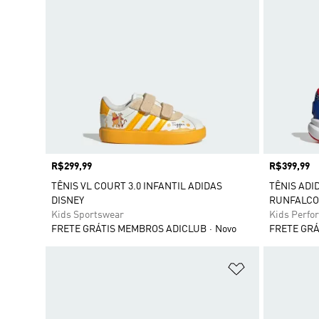
Preço
R$299,99
Preço
R$399,99
TÊNIS VL COURT 3.0 INFANTIL ADIDAS
TÊNIS ADI
DISNEY
RUNFALCON
Kids Sportswear
Kids Perfo
FRETE GRÁTIS MEMBROS ADICLUB
Novo
FRETE GRÁ
Adicionar à Li