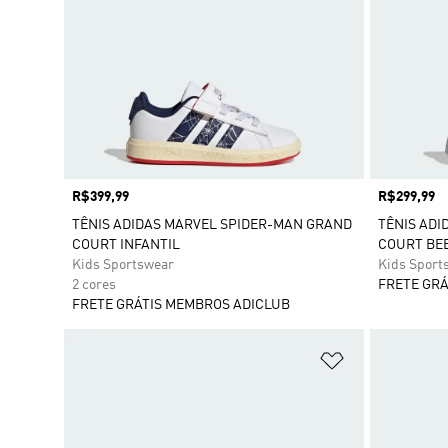
Preço
R$399,99
Preço
R$299,99
TÊNIS ADIDAS MARVEL SPIDER-MAN GRAND
TÊNIS ADI
COURT INFANTIL
COURT BE
Kids Sportswear
Kids Sport
2 cores
FRETE GRÁ
FRETE GRÁTIS MEMBROS ADICLUB
Adicionar à Li