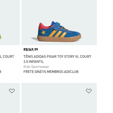
Preço
R$349,99
VL COURT
TÊNIS ADIDAS PIXAR TOY STORY VL COURT
3.0 INFANTIL
Kids Sportswear
B
FRETE GRÁTIS MEMBROS ADICLUB
Adicionar à Lista de Desejos
Adicionar à