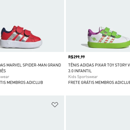
Preço
R$299,99
DAS MARVEL SPIDER-MAN GRAND
TÊNIS ADIDAS PIXAR TOY STORY 
BÊS
3.0 INFANTIL
swear
Kids Sportswear
TIS MEMBROS ADICLUB
FRETE GRÁTIS MEMBROS ADICLU
sta de Desejos
Adicionar à Lista de Desejos