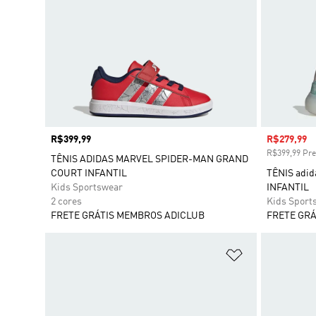
Preço
R$399,99
Preço com
R$279,99
R$399,99 Pre
TÊNIS ADIDAS MARVEL SPIDER-MAN GRAND
COURT INFANTIL
TÊNIS adi
Kids Sportswear
INFANTIL
2 cores
Kids Sport
FRETE GRÁTIS MEMBROS ADICLUB
FRETE GRÁ
Adicionar à Li