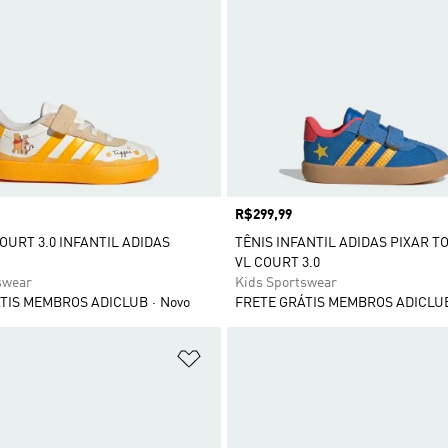
Preço
R$299,99
COURT 3.0 INFANTIL ADIDAS
TÊNIS INFANTIL ADIDAS PIXAR T
VL COURT 3.0
swear
Kids Sportswear
TIS MEMBROS ADICLUB
Novo
FRETE GRÁTIS MEMBROS ADICLU
sta de Desejos
Adicionar à Lista de Desejos