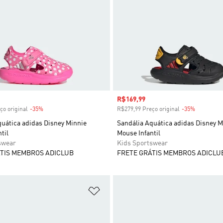
 desconto
Preço com desconto
R$169,99
ço original
-35%
Desconto
R$279,99 Preço original
-35%
Desconto
quática adidas Disney Minnie
Sandália Aquática adidas Disney M
til
Mouse Infantil
swear
Kids Sportswear
TIS MEMBROS ADICLUB
FRETE GRÁTIS MEMBROS ADICLU
sta de Desejos
Adicionar à Lista de Desejos