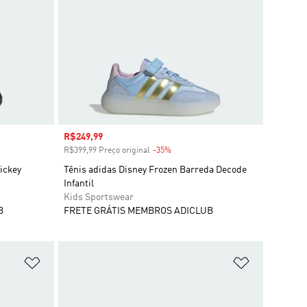
Preço com desconto
R$249,99
R$399,99 Preço original
-35%
Desconto
ickey
Tênis adidas Disney Frozen Barreda Decode
Infantil
Kids Sportswear
B
FRETE GRÁTIS MEMBROS ADICLUB
Adicionar à Lista de Desejos
Adicionar à