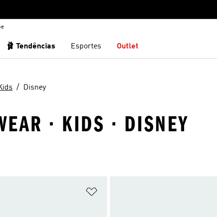
be
🩰 Tendências
Esportes
Outlet
Kids
Disney
EAR · KIDS · DISNEY
sta de Desejos
Adicionar à Lista de Desejos