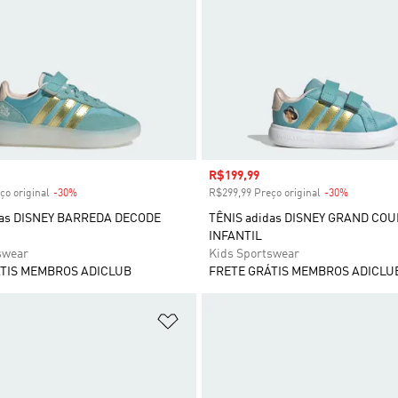
 desconto
Preço com desconto
R$199,99
ço original
-30%
Desconto
R$299,99 Preço original
-30%
Desconto
das DISNEY BARREDA DECODE
TÊNIS adidas DISNEY GRAND COU
INFANTIL
swear
Kids Sportswear
TIS MEMBROS ADICLUB
FRETE GRÁTIS MEMBROS ADICLU
sta de Desejos
Adicionar à Lista de Desejos