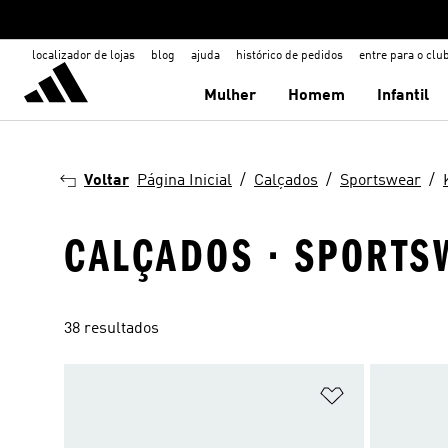
localizador de lojas
blog
ajuda
histórico de pedidos
entre para o clu
Mulher
Homem
Infantil
Voltar
Página Inicial
Calçados
Sportswear
CALÇADOS · SPORTSW
38 resultados
Adicionar à Li