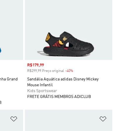
Preço com desconto
R$179,99
R$299,99 Preço original
-40%
Desconto
nha Grand
Sandália Aquática adidas Disney Mickey
Mouse Infantil
Kids Sportswear
FRETE GRÁTIS MEMBROS ADICLUB
B
Adicionar à Lista de Desejos
Adicionar à