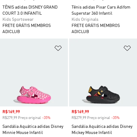
TÊNIS adidas DISNEY GRAND
Tênis adidas Pixar Cars Adifom
COURT 3.0 INFANTIL
Superstar 360 Infantil
Kids Sportswear
Kids Originals
FRETE GRÁTIS MEMBROS
FRETE GRÁTIS MEMBROS
ADICLUB
ADICLUB
Adicionar à Lista de Desejos
Ad
Preço com desconto
R$169,99
Preço com desconto
R$169,99
R$279,99 Preço original
-35%
Desconto
R$279,99 Preço original
-35%
Desconto
Sandália Aquática adidas Disney
Sandália Aquática adidas Disney
Minnie Mouse Infantil
Mickey Mouse Infantil