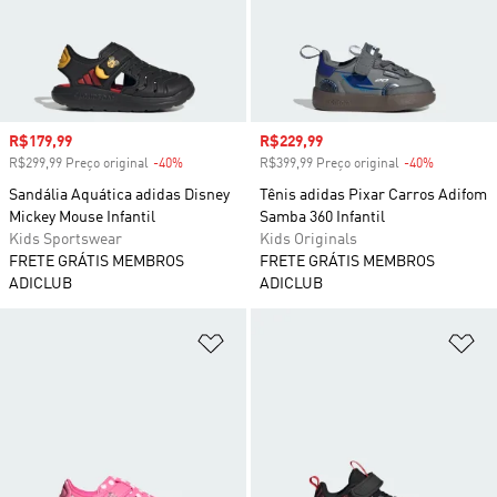
Preço com desconto
R$179,99
Preço com desconto
R$229,99
R$299,99 Preço original
-40%
Desconto
R$399,99 Preço original
-40%
Desconto
Sandália Aquática adidas Disney
Tênis adidas Pixar Carros Adifom
Mickey Mouse Infantil
Samba 360 Infantil
Kids Sportswear
Kids Originals
FRETE GRÁTIS MEMBROS
FRETE GRÁTIS MEMBROS
ADICLUB
ADICLUB
Adicionar à Lista de Desejos
Ad