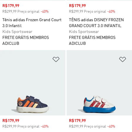
Preço com desconto
R$179,99
Preço com desconto
R$179,99
R$299,99 Preço original
-40%
Desconto
R$299,99 Preço original
-40%
Desconto
Tênis adidas Frozen Grand Court
TÊNIS adidas DISNEY FROZEN
3.0 Infantil
GRAND COURT 3.0 INFANTIL
Kids Sportswear
Kids Sportswear
FRETE GRÁTIS MEMBROS
FRETE GRÁTIS MEMBROS
ADICLUB
ADICLUB
Adicionar à Lista de Desejos
Ad
Preço com desconto
R$179,99
Preço com desconto
R$179,99
R$299,99 Preço original
-40%
Desconto
R$299,99 Preço original
-40%
Desconto