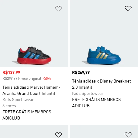
Adicionar à Lista de Desejos
Ad
Preço com desconto
R$139,99
Preço
R$249,99
R$299,99 Preço original
-50%
Desconto
Tênis adidas x Disney Breaknet
Tênis adidas x Marvel Homem-
2.0 Infantil
Aranha Grand Court Infantil
Kids Sportswear
Kids Sportswear
FRETE GRÁTIS MEMBROS
3 cores
ADICLUB
FRETE GRÁTIS MEMBROS
ADICLUB
Adicionar à Lista de Desejos
Ad