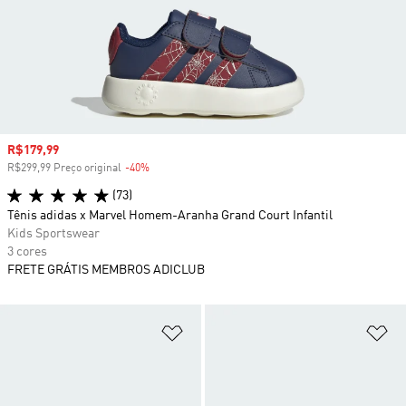
Preço com desconto
R$179,99
R$299,99 Preço original
-40%
Desconto
(73)
Tênis adidas x Marvel Homem-Aranha Grand Court Infantil
Kids Sportswear
3 cores
FRETE GRÁTIS MEMBROS ADICLUB
Adicionar à Lista de Desejos
Ad