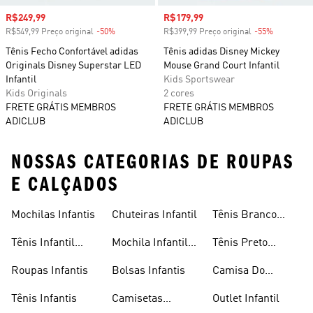
Preço com desconto
R$249,99
Preço com desconto
R$179,99
R$549,99 Preço original
-50%
Desconto
R$399,99 Preço original
-55%
Desconto
Tênis Fecho Confortável adidas
Tênis adidas Disney Mickey
Originals Disney Superstar LED
Mouse Grand Court Infantil
Infantil
Kids Sportswear
Kids Originals
2 cores
FRETE GRÁTIS MEMBROS
FRETE GRÁTIS MEMBROS
ADICLUB
ADICLUB
NOSSAS CATEGORIAS DE ROUPAS
E CALÇADOS
Mochilas Infantis
Chuteiras Infantil
Tênis Branco
Infantil
Tênis Infantil
Mochila Infantil
Tênis Preto
Masculino
Masculina
Infantil
Roupas Infantis
Bolsas Infantis
Camisa Do
Flamengo Infantil
Tênis Infantis
Camisetas
Outlet Infantil