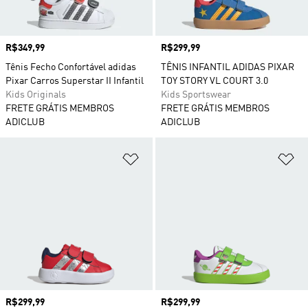
Preço
R$349,99
Preço
R$299,99
Tênis Fecho Confortável adidas
TÊNIS INFANTIL ADIDAS PIXAR
Pixar Carros Superstar II Infantil
TOY STORY VL COURT 3.0
Kids Originals
Kids Sportswear
FRETE GRÁTIS MEMBROS
FRETE GRÁTIS MEMBROS
ADICLUB
ADICLUB
Adicionar à Lista de Desejos
Ad
Preço
R$299,99
Preço
R$299,99