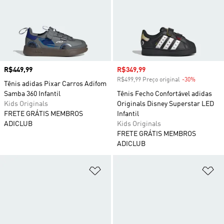
Preço
R$449,99
Preço com desconto
R$349,99
R$499,99 Preço original
-30%
Desconto
Tênis adidas Pixar Carros Adifom
Samba 360 Infantil
Tênis Fecho Confortável adidas
Kids Originals
Originals Disney Superstar LED
FRETE GRÁTIS MEMBROS
Infantil
ADICLUB
Kids Originals
FRETE GRÁTIS MEMBROS
ADICLUB
Adicionar à Lista de Desejos
Ad