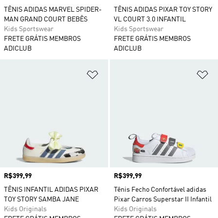
TÊNIS ADIDAS MARVEL SPIDER-
TÊNIS ADIDAS PIXAR TOY STORY
MAN GRAND COURT BEBÊS
VL COURT 3.0 INFANTIL
Kids Sportswear
Kids Sportswear
FRETE GRÁTIS MEMBROS
FRETE GRÁTIS MEMBROS
ADICLUB
ADICLUB
Adicionar à Lista de Desejos
Ad
Preço
R$399,99
Preço
R$399,99
TÊNIS INFANTIL ADIDAS PIXAR
Tênis Fecho Confortável adidas
TOY STORY SAMBA JANE
Pixar Carros Superstar II Infantil
Kids Originals
Kids Originals