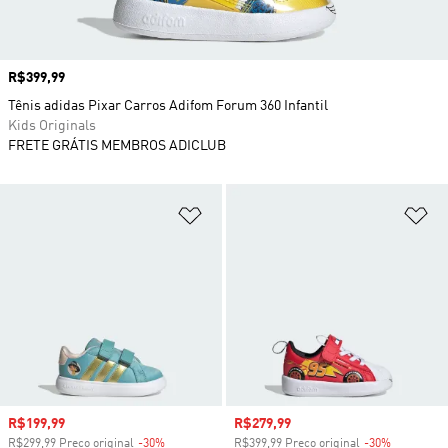
Preço
R$399,99
Tênis adidas Pixar Carros Adifom Forum 360 Infantil
Kids Originals
FRETE GRÁTIS MEMBROS ADICLUB
Adicionar à Lista de Desejos
Ad
Preço com desconto
R$199,99
Preço com desconto
R$279,99
R$299,99 Preço original
-30%
Desconto
R$399,99 Preço original
-30%
Desconto