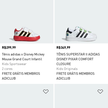
Preço
R$299,99
Preço
R$349,99
Tênis adidas x Disney Mickey
TÊNIS SUPERSTAR II ADIDAS
Mouse Grand Court Infantil
DISNEY PIXAR COMFORT
Kids Sportswear
CLOSURE
2 cores
Kids Originals
FRETE GRÁTIS MEMBROS
FRETE GRÁTIS MEMBROS
ADICLUB
ADICLUB
Adicionar à Lista de Desejos
Ad