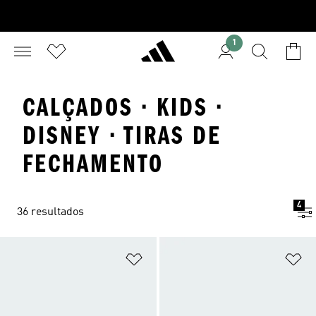
1
CALÇADOS · KIDS ·
DISNEY · TIRAS DE
FECHAMENTO
4
36 resultados
Adicionar à Lista de Desejos
Ad