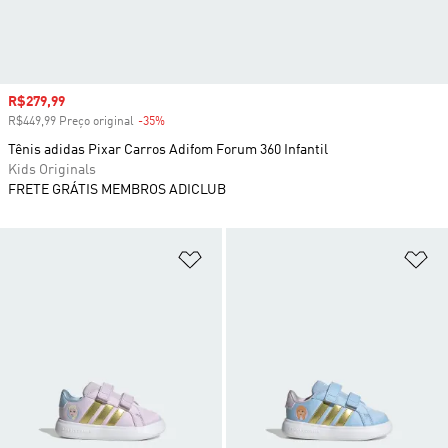
Preço com desconto
R$279,99
R$449,99 Preço original
-35%
Desconto
Tênis adidas Pixar Carros Adifom Forum 360 Infantil
Kids Originals
FRETE GRÁTIS MEMBROS ADICLUB
Adicionar à Lista de Desejos
Ad