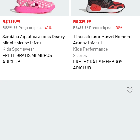
Preço com desconto
R$169,99
Preço com desconto
R$229,99
R$299,99 Preço original
-40%
Desconto
R$499,99 Preço original
-50%
Desconto
Sandália Aquática adidas Disney
Tênis adidas x Marvel Homem-
Minnie Mouse Infantil
Aranha Infantil
Kids Sportswear
Kids Performance
FRETE GRÁTIS MEMBROS
2 cores
ADICLUB
FRETE GRÁTIS MEMBROS
ADICLUB
Ad