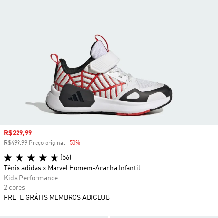
Preço com desconto
R$229,99
R$499,99 Preço original
-50%
Desconto
(56)
Tênis adidas x Marvel Homem-Aranha Infantil
Kids Performance
2 cores
FRETE GRÁTIS MEMBROS ADICLUB