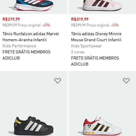
Preço com desconto
R$219,99
Preço com desconto
R$219,99
R$399,99 Preço original
-45%
Desconto
R$399,99 Preço original
-45%
Desconto
Tênis Runfalcon adidas Marvel
Tênis adidas Disney Minnie
Homem-Aranha Infantil
Mouse Grand Court Infantil
Kids Performance
Kids Sportswear
FRETE GRÁTIS MEMBROS
2 cores
ADICLUB
FRETE GRÁTIS MEMBROS
ADICLUB
Adicionar à Lista de Desejos
Ad