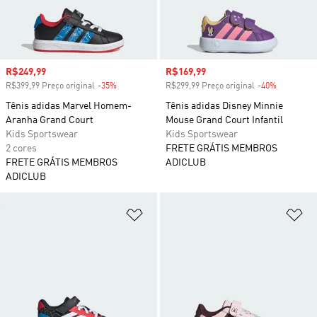
Preço com desconto
R$249,99
Preço com desconto
R$169,99
R$399,99 Preço original
-35%
Desconto
R$299,99 Preço original
-40%
Desconto
Tênis adidas Marvel Homem-
Tênis adidas Disney Minnie
Aranha Grand Court
Mouse Grand Court Infantil
Kids Sportswear
Kids Sportswear
2 cores
FRETE GRÁTIS MEMBROS
FRETE GRÁTIS MEMBROS
ADICLUB
ADICLUB
Adicionar à Lista de Desejos
Ad