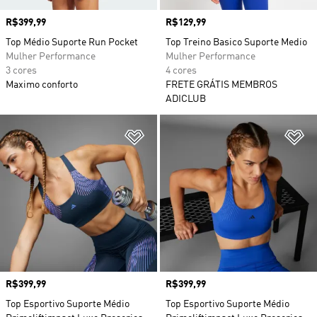
Preço
R$399,99
Preço
R$129,99
Top Médio Suporte Run Pocket
Top Treino Basico Suporte Medio
Mulher Performance
Mulher Performance
3 cores
4 cores
Maximo conforto
FRETE GRÁTIS MEMBROS
ADICLUB
Adicionar à Lista de Desejos
Ad
Preço
R$399,99
Preço
R$399,99
Top Esportivo Suporte Médio
Top Esportivo Suporte Médio