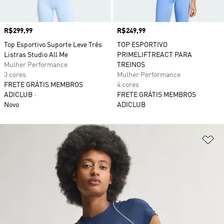
Preço
R$299,99
Preço
R$249,99
Top Esportivo Suporte Leve Três
TOP ESPORTIVO
Listras Studio All Me
PRIMELIFTREACT PARA
Mulher Performance
TREINOS
3 cores
Mulher Performance
FRETE GRÁTIS MEMBROS
4 cores
ADICLUB
FRETE GRÁTIS MEMBROS
Novo
ADICLUB
Ad