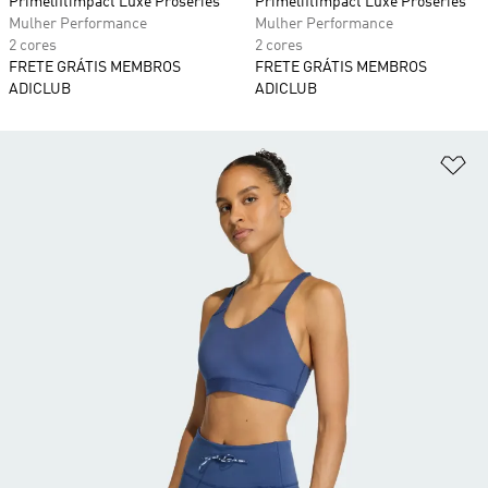
Primeliftimpact Luxe Proseries
Primeliftimpact Luxe Proseries
Mulher Performance
Mulher Performance
2 cores
2 cores
FRETE GRÁTIS MEMBROS
FRETE GRÁTIS MEMBROS
ADICLUB
ADICLUB
Ad