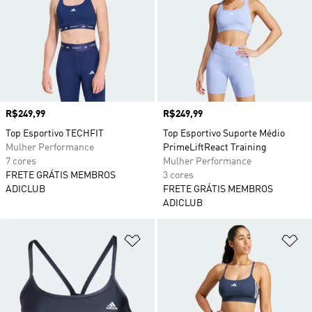
Preço
R$249,99
Preço
R$249,99
Top Esportivo TECHFIT
Top Esportivo Suporte Médio
Mulher Performance
PrimeLiftReact Training
7 cores
Mulher Performance
FRETE GRÁTIS MEMBROS
3 cores
ADICLUB
FRETE GRÁTIS MEMBROS
ADICLUB
Adicionar à Lista de Desejos
Ad