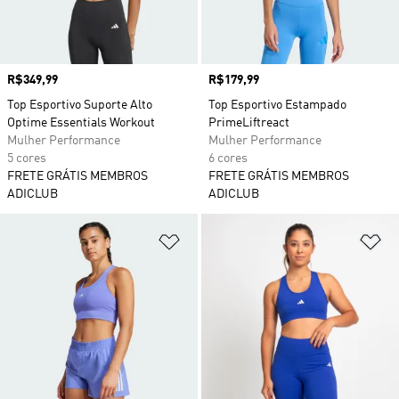
Preço
R$349,99
Preço
R$179,99
Top Esportivo Suporte Alto
Top Esportivo Estampado
Optime Essentials Workout
PrimeLiftreact
Mulher Performance
Mulher Performance
5 cores
6 cores
FRETE GRÁTIS MEMBROS
FRETE GRÁTIS MEMBROS
ADICLUB
ADICLUB
Adicionar à Lista de Desejos
Ad