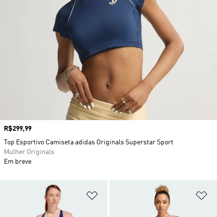
Preço
R$299,99
Top Esportivo Camiseta adidas Originals Superstar Sport
Mulher Originals
Em breve
Adicionar à Lista de Desejos
Ad