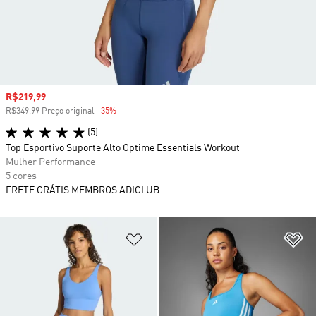
Preço com desconto
R$219,99
R$349,99 Preço original
-35%
Desconto
(5)
Top Esportivo Suporte Alto Optime Essentials Workout
Mulher Performance
5 cores
FRETE GRÁTIS MEMBROS ADICLUB
Adicionar à Lista de Desejos
Ad