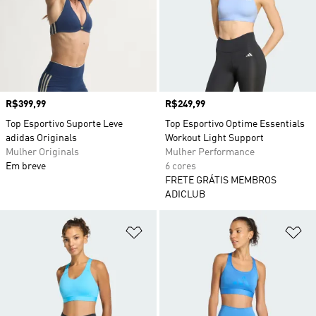
Preço
R$399,99
Preço
R$249,99
Top Esportivo Suporte Leve
Top Esportivo Optime Essentials
adidas Originals
Workout Light Support
Mulher Originals
Mulher Performance
Em breve
6 cores
FRETE GRÁTIS MEMBROS
ADICLUB
Adicionar à Lista de Desejos
Ad