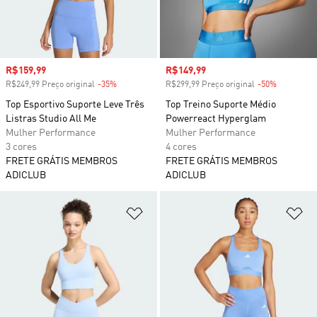
Preço com desconto
R$159,99
Preço com desconto
R$149,99
R$249,99 Preço original
-35%
Desconto
R$299,99 Preço original
-50%
Desconto
Top Esportivo Suporte Leve Três
Top Treino Suporte Médio
Listras Studio All Me
Powerreact Hyperglam
Mulher Performance
Mulher Performance
3 cores
4 cores
FRETE GRÁTIS MEMBROS
FRETE GRÁTIS MEMBROS
ADICLUB
ADICLUB
Adicionar à Lista de Desejos
Ad