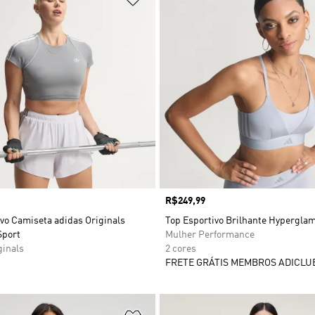
Preço
R$249,99
vo Camiseta adidas Originals
Top Esportivo Brilhante Hypergla
Sport
Mulher Performance
ginals
2 cores
FRETE GRÁTIS MEMBROS ADICLU
sta de Desejos
Adicionar à Lista de Desejos