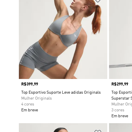
Preço
R$399,99
Preço
R$299,99
Top Esportivo Suporte Leve adidas Originals
Top Esporti
Mulher Originals
Superstar 
4 cores
Mulher Ori
Em breve
3 cores
Em breve
Adicionar à Li