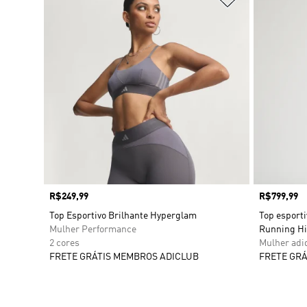
Preço
R$249,99
Preço
R$799,99
Top Esportivo Brilhante Hyperglam
Top esporti
Mulher Performance
Running Hi
2 cores
Mulher adi
FRETE GRÁTIS MEMBROS ADICLUB
FRETE GRÁ