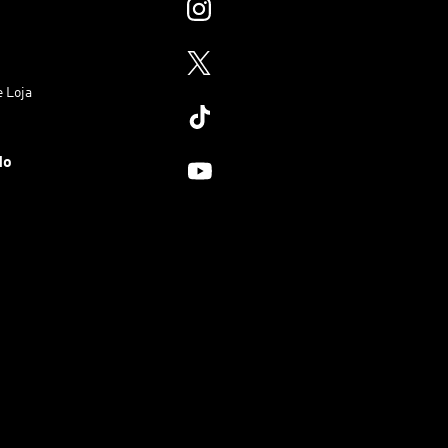
e Loja
do