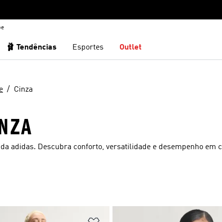
be
🩰 Tendências
Esportes
Outlet
e
Cinza
INZA
a da adidas. Descubra conforto, versatilidade e desempenho em c
sta de Desejos
Adicionar à Lista de Desejos