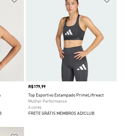
Preço
R$179,99
m
Top Esportivo Estampado PrimeLiftreact
Mulher Performance
6 cores
B
FRETE GRÁTIS MEMBROS ADICLUB
Adicionar à Lista de Desejos