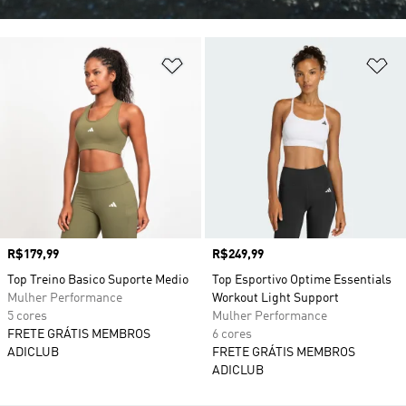
Adicionar à Lista de Desejos
Ad
Preço
R$179,99
Preço
R$249,99
Top Treino Basico Suporte Medio
Top Esportivo Optime Essentials
Mulher Performance
Workout Light Support
5 cores
Mulher Performance
FRETE GRÁTIS MEMBROS
6 cores
ADICLUB
FRETE GRÁTIS MEMBROS
ADICLUB