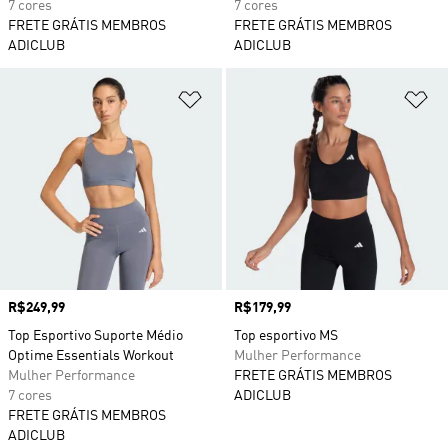
7 cores
7 cores
FRETE GRÁTIS MEMBROS
FRETE GRÁTIS MEMBROS
ADICLUB
ADICLUB
Adicionar à Lista de Desejos
Ad
Preço
R$249,99
Preço
R$179,99
Top Esportivo Suporte Médio
Top esportivo MS
Optime Essentials Workout
Mulher Performance
Mulher Performance
FRETE GRÁTIS MEMBROS
7 cores
ADICLUB
FRETE GRÁTIS MEMBROS
ADICLUB