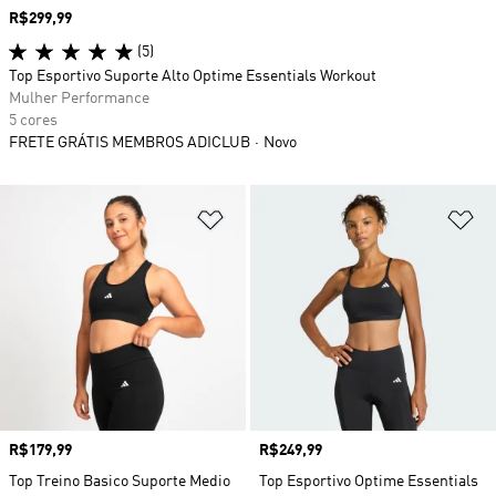
Preço
R$299,99
(5)
Top Esportivo Suporte Alto Optime Essentials Workout
Mulher Performance
5 cores
FRETE GRÁTIS MEMBROS ADICLUB
Novo
Adicionar à Lista de Desejos
Ad
Preço
R$179,99
Preço
R$249,99
Top Treino Basico Suporte Medio
Top Esportivo Optime Essentials