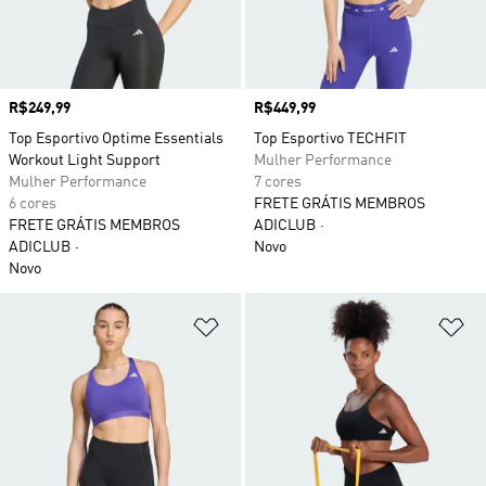
Preço
R$249,99
Preço
R$449,99
Top Esportivo Optime Essentials
Top Esportivo TECHFIT
Workout Light Support
Mulher Performance
Mulher Performance
7 cores
6 cores
FRETE GRÁTIS MEMBROS
FRETE GRÁTIS MEMBROS
ADICLUB
ADICLUB
Novo
Novo
Adicionar à Lista de Desejos
Ad