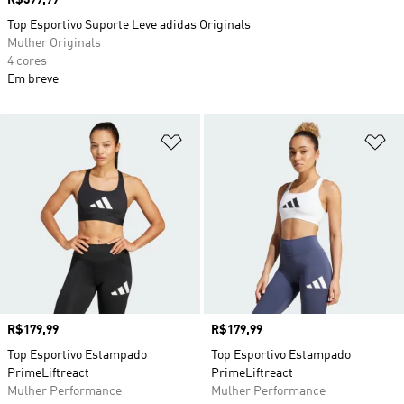
Top Esportivo Suporte Leve adidas Originals
Mulher Originals
4 cores
Em breve
Adicionar à Lista de Desejos
Ad
Preço
R$179,99
Preço
R$179,99
Top Esportivo Estampado
Top Esportivo Estampado
PrimeLiftreact
PrimeLiftreact
Mulher Performance
Mulher Performance