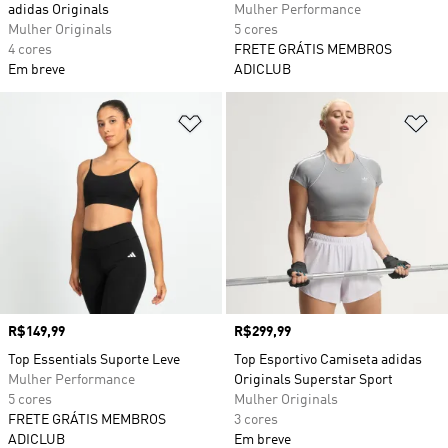
adidas Originals
Mulher Performance
Mulher Originals
5 cores
4 cores
FRETE GRÁTIS MEMBROS
Em breve
ADICLUB
Adicionar à Lista de Desejos
Ad
Preço
R$149,99
Preço
R$299,99
Top Essentials Suporte Leve
Top Esportivo Camiseta adidas
Mulher Performance
Originals Superstar Sport
5 cores
Mulher Originals
FRETE GRÁTIS MEMBROS
3 cores
ADICLUB
Em breve