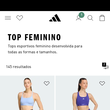
1
TOP FEMININO
Tops esportivos feminino desenvolvida para
todas as formas e tamanhos.
2
145 resultados
Adicionar à Lista de Desejos
Ad