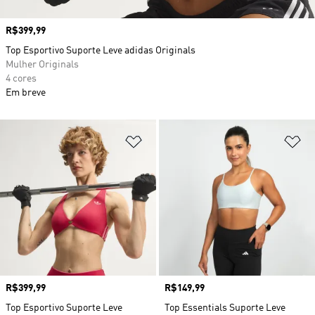
Preço
R$399,99
Top Esportivo Suporte Leve adidas Originals
Mulher Originals
4 cores
Em breve
Adicionar à Lista de Desejos
Ad
Preço
R$399,99
Preço
R$149,99
Top Esportivo Suporte Leve
Top Essentials Suporte Leve