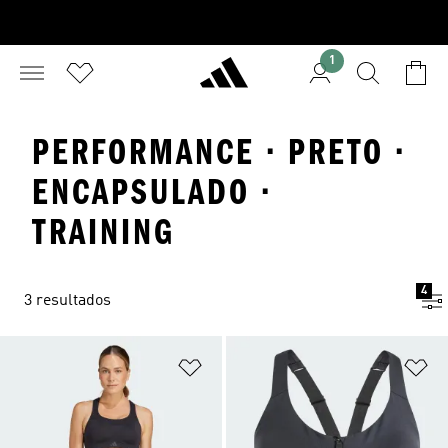
1
PERFORMANCE · PRETO ·
ENCAPSULADO ·
TRAINING
4
3 resultados
Adicionar à Lista de Desejos
Ad