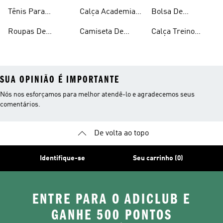
Academia
Masculino
Tênis Para
Calça Academia
Bolsa De
Feminina
Academia E
Masculina
Academia
Roupas De
Camiseta De
Calça Treino
Treino
Masculina
Academia
Treino
Masculina
SUA OPINIÃO É IMPORTANTE
Nós nos esforçamos para melhor atendê-lo e agradecemos seus
comentários.
De volta ao topo
Identifique-se
Seu carrinho (0)
ENTRE PARA O ADICLUB E
GANHE 500 PONTOS