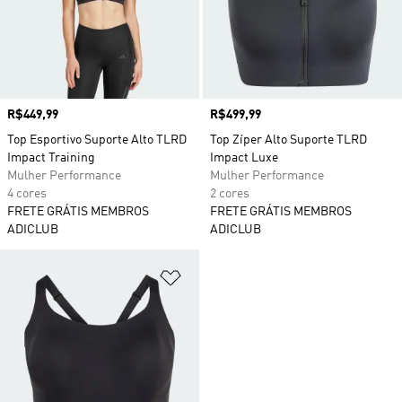
Preço
R$449,99
Preço
R$499,99
Top Esportivo Suporte Alto TLRD
Top Zíper Alto Suporte TLRD
Impact Training
Impact Luxe
Mulher Performance
Mulher Performance
4 cores
2 cores
FRETE GRÁTIS MEMBROS
FRETE GRÁTIS MEMBROS
ADICLUB
ADICLUB
Adicionar à Lista de Desejos