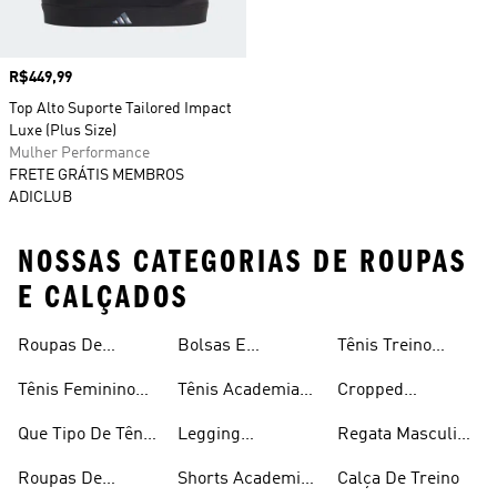
Preço
R$449,99
Top Alto Suporte Tailored Impact
Luxe (Plus Size)
Mulher Performance
FRETE GRÁTIS MEMBROS
ADICLUB
NOSSAS CATEGORIAS DE ROUPAS
E CALÇADOS
Roupas De
Bolsas E
Tênis Treino
Masculina
Academia E
Mochilas
Feminino
Tênis Feminino
Tênis Academia
Cropped
Treino
Academia
Academia
Masculino
Academia
Que Tipo De Tênis
Legging
Regata Masculina
Devemos Usar Na
Academia
Academia
Roupas De
Shorts Academia
Calça De Treino
Academia