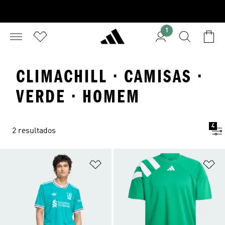
1
CLIMACHILL · CAMISAS ·
VERDE · HOMEM
4
2 resultados
Adicionar à Lista de Desejos
Ad