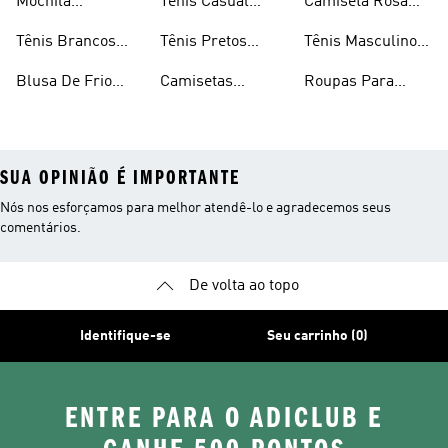
Mochila
Tênis Casual
Camiseta Rosa
Masculina
Masculino
Masculina
Tênis Brancos
Tênis Pretos
Tênis Masculino
Masculinos
Masculinos
Em Promoção
Blusa De Frio
Camisetas
Roupas Para
Masculina
Brancas
Academia
Masculina
SUA OPINIÃO É IMPORTANTE
Nós nos esforçamos para melhor atendê-lo e agradecemos seus
comentários.
De volta ao topo
Identifique-se
Seu carrinho (0)
ENTRE PARA O ADICLUB E