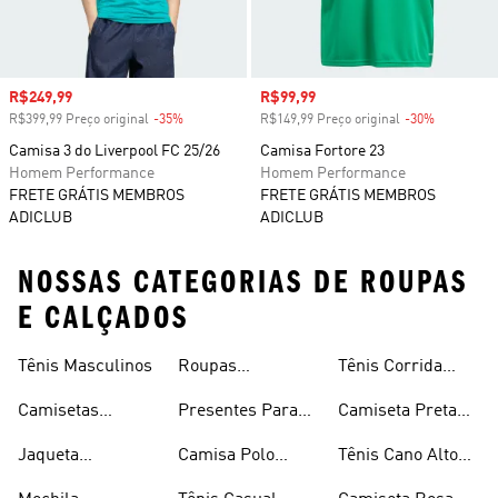
Preço com desconto
R$249,99
Preço com desconto
R$99,99
R$399,99 Preço original
-35%
Desconto
R$149,99 Preço original
-30%
Desconto
Camisa 3 do Liverpool FC 25/26
Camisa Fortore 23
Homem Performance
Homem Performance
FRETE GRÁTIS MEMBROS
FRETE GRÁTIS MEMBROS
ADICLUB
ADICLUB
NOSSAS CATEGORIAS DE ROUPAS
E CALÇADOS
Tênis Masculinos
Roupas
Tênis Corrida
Masculinas
Masculinas
Masculino
Camisetas
Presentes Para
Camiseta Preta
Masculinas
Homens
Masculina
Jaqueta
Camisa Polo
Tênis Cano Alto
Masculina
Masculina
Masculino