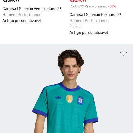
Preço
R$399,99
Preço com desconto
R$279,99
R$399,99 Preço original
-30%
Desconto
Camisa I Seleção Venezuelana 26
Homem Performance
Camisa I Seleção Peruana 26
Artigo personalizável
Homem Performance
2 cores
Artigo personalizável
Ad