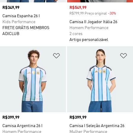
Preço
R$349,99
Preço com desconto
R$549,99
R$799,99 Preço original
-30%
Desconto
Camisa Espanha 26 I
Kids Performance
Camisa II Jogador Itália 26
FRETE GRÁTIS MEMBROS
Homem Performance
ADICLUB
2 cores
Artigo personalizável
Adicionar à Lista de Desejos
Ad
Preço
R$399,99
Preço
R$399,99
Camisa Argentina 26 I
Camisa I Seleção Argentina 26
Homem Performance
Mulher Performance