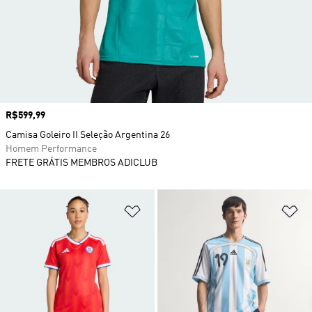
Preço
R$599,99
Camisa Goleiro II Seleção Argentina 26
Homem Performance
FRETE GRÁTIS MEMBROS ADICLUB
Adicionar à Lista de Desejos
Ad