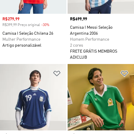
Preço com desconto
R$279,99
Preço
R$699,99
R$399,99 Preço original
-30%
Desconto
Camisa I Messi Seleção
Camisa I Seleção Chilena 26
Argentina 2006
Mulher Performance
Homem Performance
Artigo personalizável
2 cores
FRETE GRÁTIS MEMBROS
ADICLUB
Adicionar à Lista de Desejos
Ad