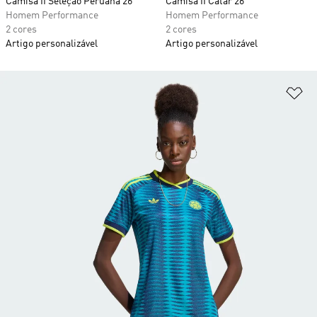
Camisa II Seleção Peruana 26
Camisa II Catar 26
Homem Performance
Homem Performance
2 cores
2 cores
Artigo personalizável
Artigo personalizável
Ad