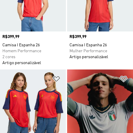
Preço
R$399,99
Preço
R$399,99
Camisa I Espanha 26
Camisa I Espanha 26
Homem Performance
Mulher Performance
2 cores
Artigo personalizável
Artigo personalizável
Adicionar à Lista de Desejos
Ad