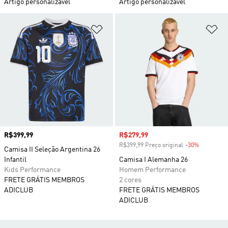
Artigo personalizável
Artigo personalizável
Adicionar à Lista de Desejos
Ad
Preço
R$399,99
Preço com desconto
R$279,99
R$399,99 Preço original
-30%
Desconto
Camisa II Seleção Argentina 26
Infantil
Camisa I Alemanha 26
Kids Performance
Homem Performance
FRETE GRÁTIS MEMBROS
2 cores
ADICLUB
FRETE GRÁTIS MEMBROS
ADICLUB