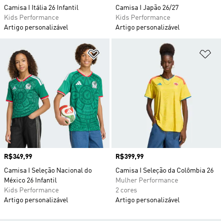
Camisa I Itália 26 Infantil
Camisa I Japão 26/27
Kids Performance
Kids Performance
Artigo personalizável
Artigo personalizável
Adicionar à Lista de Desejos
Ad
Preço
R$349,99
Preço
R$399,99
Camisa I Seleção Nacional do
Camisa I Seleção da Colômbia 26
México 26 Infantil
Mulher Performance
Kids Performance
2 cores
Artigo personalizável
Artigo personalizável