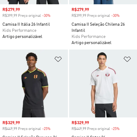
Preço com desconto
R$279,99
Preço com desconto
R$279,99
R$399,99 Preço original
-30%
Desconto
R$399,99 Preço original
-30%
Desconto
Camisa II Itália 26 Infantil
Camisa II Seleção Chilena 26
Kids Performance
Infantil
Artigo personalizável
Kids Performance
Artigo personalizável
Adicionar à Lista de Desejos
Ad
Preço com desconto
R$329,99
Preço com desconto
R$329,99
R$449,99 Preço original
-25%
Desconto
R$449,99 Preço original
-25%
Desconto