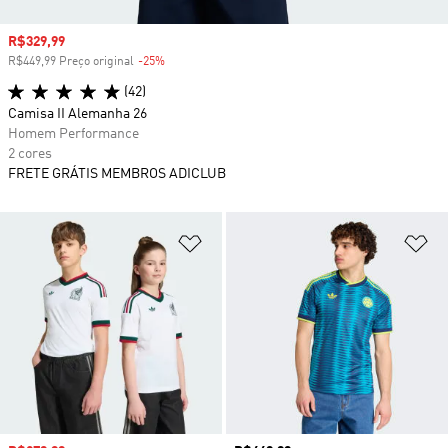
Preço com desconto
R$329,99
R$449,99 Preço original
-25%
Desconto
(42)
Camisa II Alemanha 26
Homem Performance
2 cores
FRETE GRÁTIS MEMBROS ADICLUB
Adicionar à Lista de Desejos
Ad