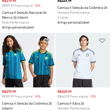
Preço com desconto
R$279,99
Preço
R$449,99
R$399,99 Preço original
-30%
Desconto
Camisa II Seleção da Colômbia 26
Camisa II Seleção Nacional do
Homem Performance
México 26 Infantil
2 cores
Kids Performance
Artigo personalizável
Artigo personalizável
Adicionar à Lista de Desejos
Ad
Preço com desconto
R$279,99
Preço com desconto
R$329,99
R$399,99 Preço original
-30%
Desconto
R$449,99 Preço original
-25%
Desconto
Camisa II Seleção da Colômbia 26
Camisa II Itália 26
Infantil
Homem Performance