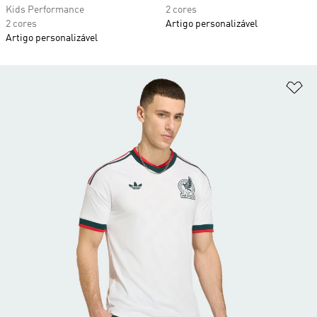
Kids Performance
2 cores
2 cores
Artigo personalizável
Artigo personalizável
Ad