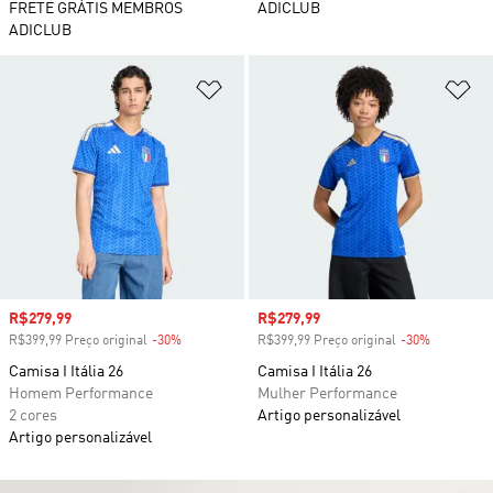
FRETE GRÁTIS MEMBROS
ADICLUB
ADICLUB
Adicionar à Lista de Desejos
Ad
Preço com desconto
R$279,99
Preço com desconto
R$279,99
R$399,99 Preço original
-30%
Desconto
R$399,99 Preço original
-30%
Desconto
Camisa I Itália 26
Camisa I Itália 26
Homem Performance
Mulher Performance
2 cores
Artigo personalizável
Artigo personalizável