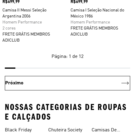
Preço
R$699,99
Preço
R$699,99
Camisa II Messi Seleção
Camisa I Seleção Nacional do
Argentina 2006
México 1986
Homem Performance
Homem Performance
2 cores
FRETE GRÁTIS MEMBROS
FRETE GRÁTIS MEMBROS
ADICLUB
ADICLUB
Página: 1 de 12
Próximo
NOSSAS CATEGORIAS DE ROUPAS
E CALÇADOS
Black Friday
Chuteira Society
Camisas De