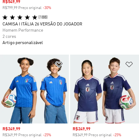
Preço com desconto
R$549,99
R$799,99 Preço original
-30%
Desconto
(188)
CAMISA I ITÁLIA 26 VERSÃO DO JOGADOR
Homem Performance
2 cores
Artigo personalizável
Adicionar à Lista de Desejos
Ad
Preço com desconto
R$249,99
Preço com desconto
R$249,99
R$349,99 Preço original
-25%
Desconto
R$349,99 Preço original
-25%
Desconto