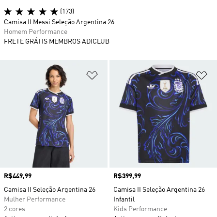
(173)
Camisa II Messi Seleção Argentina 26
Homem Performance
FRETE GRÁTIS MEMBROS ADICLUB
Adicionar à Lista de Desejos
Ad
Preço
R$449,99
Preço
R$399,99
Camisa II Seleção Argentina 26
Camisa II Seleção Argentina 26
Mulher Performance
Infantil
2 cores
Kids Performance