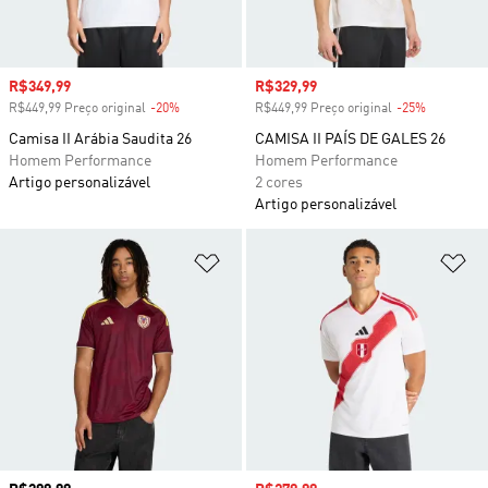
Preço com desconto
R$349,99
Preço com desconto
R$329,99
R$449,99 Preço original
-20%
Desconto
R$449,99 Preço original
-25%
Desconto
Camisa II Arábia Saudita 26
CAMISA II PAÍS DE GALES 26
Homem Performance
Homem Performance
Artigo personalizável
2 cores
Artigo personalizável
Adicionar à Lista de Desejos
Ad