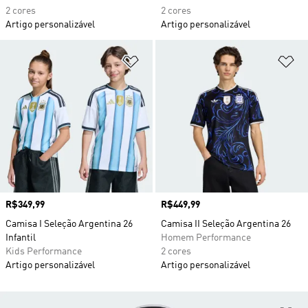
2 cores
2 cores
Artigo personalizável
Artigo personalizável
Adicionar à Lista de Desejos
Ad
Preço
R$349,99
Preço
R$449,99
Camisa I Seleção Argentina 26
Camisa II Seleção Argentina 26
Infantil
Homem Performance
Kids Performance
2 cores
Artigo personalizável
Artigo personalizável