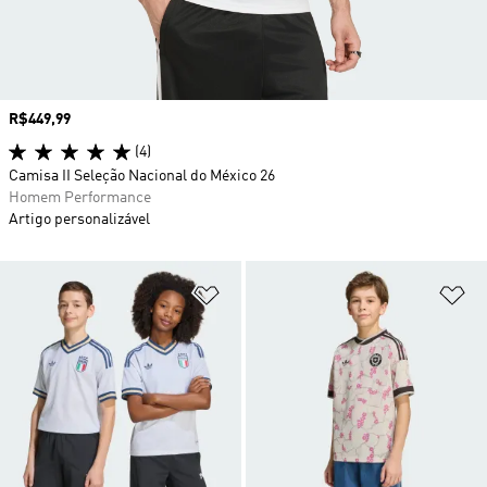
Preço
R$449,99
(4)
Camisa II Seleção Nacional do México 26
Homem Performance
Artigo personalizável
Adicionar à Lista de Desejos
Ad