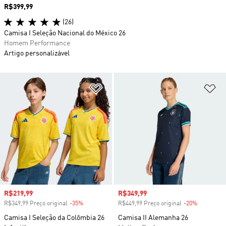
Preço
R$399,99
(26)
Camisa I Seleção Nacional do México 26
Homem Performance
Artigo personalizável
Adicionar à Lista de Desejos
Ad
Preço com desconto
R$219,99
Preço com desconto
R$349,99
R$349,99 Preço original
-35%
Desconto
R$449,99 Preço original
-20%
Desconto
Camisa I Seleção da Colômbia 26
Camisa II Alemanha 26