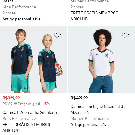
Infantil
Mulher Performance
Kids Performance
2 cores
2 cores
FRETE GRÁTIS MEMBROS
Artigo personalizável
ADICLUB
Adicionar à Lista de Desejos
Ad
Preço com desconto
R$329,99
Preço
R$449,99
R$399,99 Preço original
-15%
Desconto
Camisa II Seleção Nacional do
Camisa II Alemanha 26 Infantil
México 26
Kids Performance
Mulher Performance
FRETE GRÁTIS MEMBROS
Artigo personalizável
ADICLUB