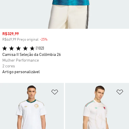
Preço com desconto
R$329,99
R$449,99 Preço original
-25%
Desconto
(102)
Camisa II Seleção da Colômbia 26
Mulher Performance
2 cores
Artigo personalizável
Adicionar à Lista de Desejos
Ad