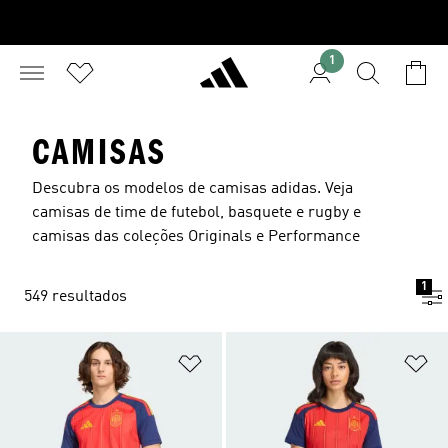
1
CAMISAS
Descubra os modelos de camisas adidas. Veja
camisas de time de futebol, basquete e rugby e
camisas das coleções Originals e Performance
1
549 resultados
Adicionar à Lista de Desejos
Ad