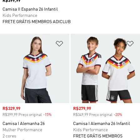
Preço
R$399,99
Camisa II Espanha 26 Infantil
Kids Performance
FRETE GRÁTIS MEMBROS ADICLUB
Adicionar à Lista de Desejos
Ad
Preço com desconto
R$329,99
Preço com desconto
R$279,99
R$399,99 Preço original
-15%
Desconto
R$349,99 Preço original
-20%
Desconto
Camisa I Alemanha 26
Camisa I Alemanha 26 Infantil
Mulher Performance
Kids Performance
2 cores
FRETE GRÁTIS MEMBROS