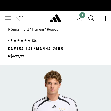
1
/
/
Página Inicial
Homem
Roupas
4.8
(36)
CAMISA I ALEMANHA 2006
Preço
R$699,99