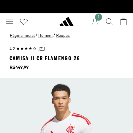
1
/
/
Página Inicial
Homem
Roupas
4.2
(71)
CAMISA II CR FLAMENGO 26
Preço
R$449,99