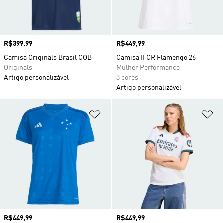
Preço
R$399,99
Preço
R$449,99
Camisa Originals Brasil COB
Camisa II CR Flamengo 26
Originals
Mulher Performance
Artigo personalizável
3 cores
Artigo personalizável
Adicionar à Lista de Desejos
Ad
Preço
R$449,99
Preço
R$449,99