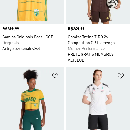
Preço
R$399,99
Preço
R$249,99
Camisa Originals Brasil COB
Camisa Treino TIRO 26
Originals
Competition CR Flamengo
Artigo personalizável
Mulher Performance
FRETE GRÁTIS MEMBROS
ADICLUB
Adicionar à Lista de Desejos
Ad