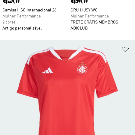
Preço
R$449,99
Preço
R$399,99
Camisa II SC Internacional 26
CRU H JSY WC
Mulher Performance
Mulher Performance
2 cores
FRETE GRÁTIS MEMBROS
Artigo personalizável
ADICLUB
Ad