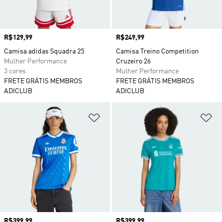
Preço
R$129,99
Preço
R$249,99
Camisa adidas Squadra 25
Camisa Treino Competition
Mulher Performance
Cruzeiro 26
3 cores
Mulher Performance
FRETE GRÁTIS MEMBROS
FRETE GRÁTIS MEMBROS
ADICLUB
ADICLUB
Adicionar à Lista de Desejos
Ad
Preço
R$399,99
Preço
R$399,99