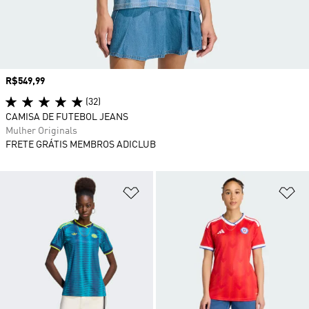
Preço
R$549,99
(32)
CAMISA DE FUTEBOL JEANS
Mulher Originals
FRETE GRÁTIS MEMBROS ADICLUB
Adicionar à Lista de Desejos
Ad