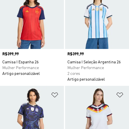
Preço
R$399,99
Preço
R$399,99
Camisa I Espanha 26
Camisa I Seleção Argentina 26
Mulher Performance
Mulher Performance
Artigo personalizável
2 cores
Artigo personalizável
Adicionar à Lista de Desejos
Ad