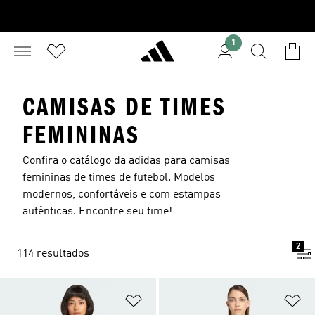
1
CAMISAS DE TIMES
FEMININAS
Confira o catálogo da adidas para camisas
femininas de times de futebol. Modelos
modernos, confortáveis e com estampas
autênticas. Encontre seu time!
2
114 resultados
Adicionar à Lista de Desejos
Ad