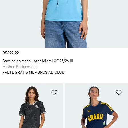
Preço
R$399,99
Camisa do Messi Inter Miami CF 25/26 III
Mulher Performance
FRETE GRÁTIS MEMBROS ADICLUB
Adicionar à Lista de Desejos
Ad