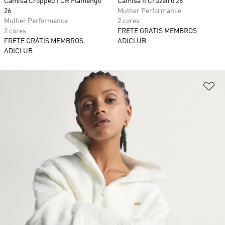
Camisa Cropped I CR Flamengo
Camisa II Cruzeiro 26
26
Mulher Performance
Mulher Performance
2 cores
2 cores
FRETE GRÁTIS MEMBROS
FRETE GRÁTIS MEMBROS
ADICLUB
ADICLUB
Ad