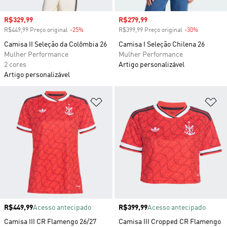
Preço com desconto
R$329,99
Preço com desconto
R$279,99
R$449,99 Preço original
-25%
Desconto
R$399,99 Preço original
-30%
Desconto
Camisa II Seleção da Colômbia 26
Camisa I Seleção Chilena 26
Mulher Performance
Mulher Performance
2 cores
Artigo personalizável
Artigo personalizável
Adicionar à Lista de Desejos
Ad
Preço
R$449,99
Acesso antecipado
Preço
R$399,99
Acesso antecipado
Camisa III CR Flamengo 26/27
Camisa III Cropped CR Flamengo