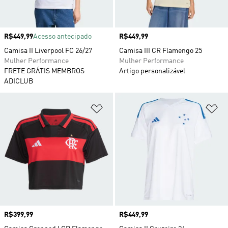
Preço
R$449,99
Acesso antecipado
Preço
R$449,99
Camisa II Liverpool FC 26/27
Camisa III CR Flamengo 25
Mulher Performance
Mulher Performance
FRETE GRÁTIS MEMBROS
Artigo personalizável
ADICLUB
Adicionar à Lista de Desejos
Ad
Preço
R$399,99
Preço
R$449,99