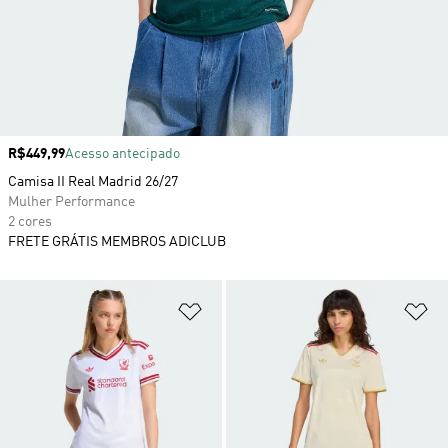
Preço
R$449,99
Acesso antecipado
Camisa II Real Madrid 26/27
Mulher Performance
2 cores
FRETE GRÁTIS MEMBROS ADICLUB
Adicionar à Lista de Desejos
Ad