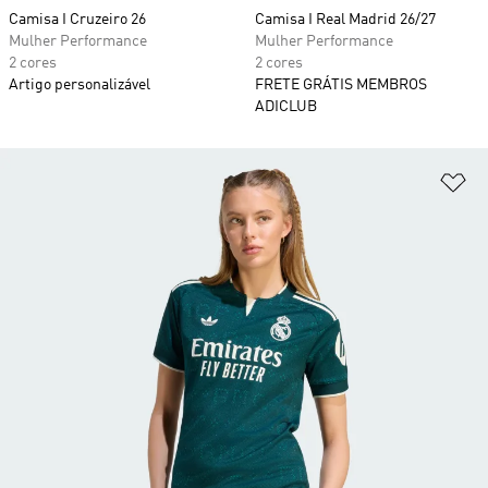
Camisa I Cruzeiro 26
Camisa I Real Madrid 26/27
Mulher Performance
Mulher Performance
2 cores
2 cores
Artigo personalizável
FRETE GRÁTIS MEMBROS
ADICLUB
Ad