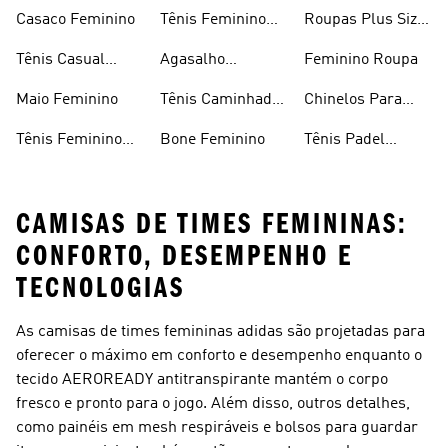
Feminino
Casaco Feminino
Tênis Feminino
Roupas Plus Size
Preto
Feminino
Tênis Casual
Agasalho
Feminino Roupa
Feminino
Feminino
Maio Feminino
Tênis Caminhada
Chinelos Para
Feminino
Meninas
Tênis Feminino
Bone Feminino
Tênis Padel
Branco
Feminino
CAMISAS DE TIMES FEMININAS:
CONFORTO, DESEMPENHO E
TECNOLOGIAS
As camisas de times femininas adidas são projetadas para
oferecer o máximo em conforto e desempenho enquanto o
tecido AEROREADY antitranspirante mantém o corpo
fresco e pronto para o jogo. Além disso, outros detalhes,
como painéis em mesh respiráveis e bolsos para guardar