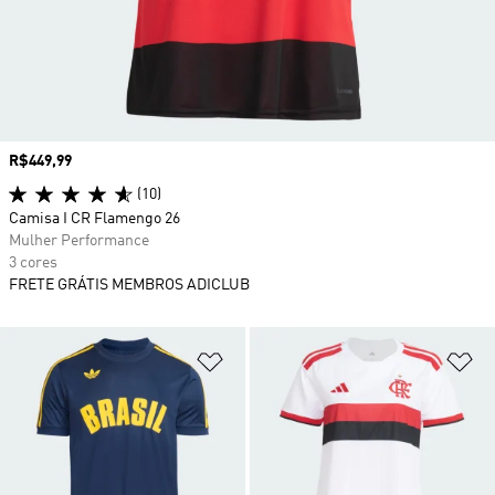
Preço
R$449,99
(10)
Camisa I CR Flamengo 26
Mulher Performance
3 cores
FRETE GRÁTIS MEMBROS ADICLUB
Adicionar à Lista de Desejos
Ad