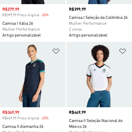
Preço com desconto
R$279,99
Preço
R$399,99
R$399,99 Preço original
-30%
Desconto
Camisa I Seleção da Colômbia 26
Camisa I Itália 26
Mulher Performance
Mulher Performance
2 cores
Artigo personalizável
Artigo personalizável
Adicionar à Lista de Desejos
Ad
Preço com desconto
R$349,99
Preço
R$449,99
R$449,99 Preço original
-20%
Desconto
Camisa II Seleção Nacional do
Camisa II Alemanha 26
México 26