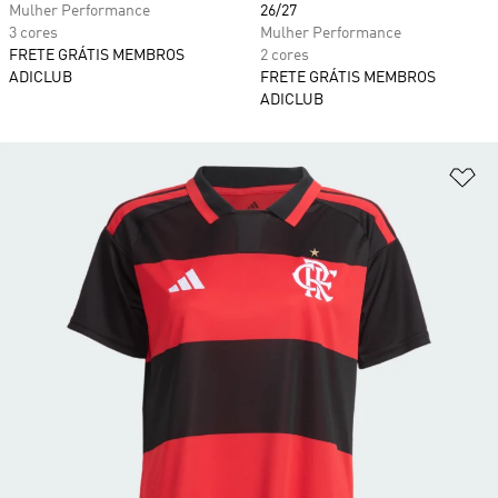
Mulher Performance
26/27
3 cores
Mulher Performance
FRETE GRÁTIS MEMBROS
2 cores
ADICLUB
FRETE GRÁTIS MEMBROS
ADICLUB
Ad