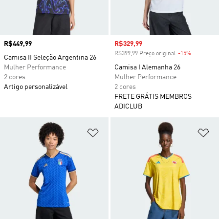
Preço
R$449,99
Preço com desconto
R$329,99
R$399,99 Preço original
-15%
Desconto
Camisa II Seleção Argentina 26
Mulher Performance
Camisa I Alemanha 26
2 cores
Mulher Performance
Artigo personalizável
2 cores
FRETE GRÁTIS MEMBROS
ADICLUB
Adicionar à Lista de Desejos
Ad