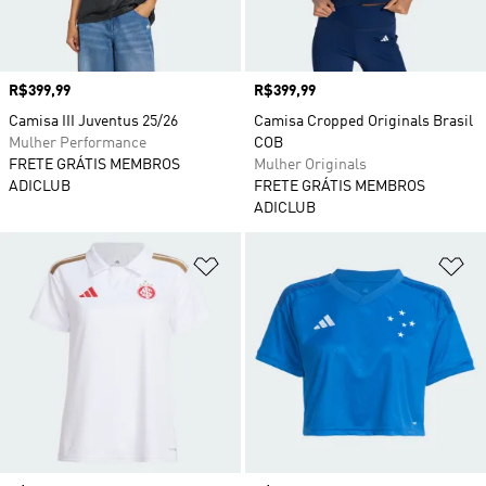
Preço
R$399,99
Preço
R$399,99
Camisa III Juventus 25/26
Camisa Cropped Originals Brasil
Mulher Performance
COB
FRETE GRÁTIS MEMBROS
Mulher Originals
ADICLUB
FRETE GRÁTIS MEMBROS
ADICLUB
Adicionar à Lista de Desejos
Ad