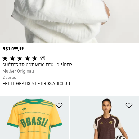
Preço
R$1.099,99
(49)
SUÉTER TRICOT MEIO FECHO ZÍPER
Mulher Originals
2 cores
FRETE GRÁTIS MEMBROS ADICLUB
Adicionar à Lista de Desejos
Ad