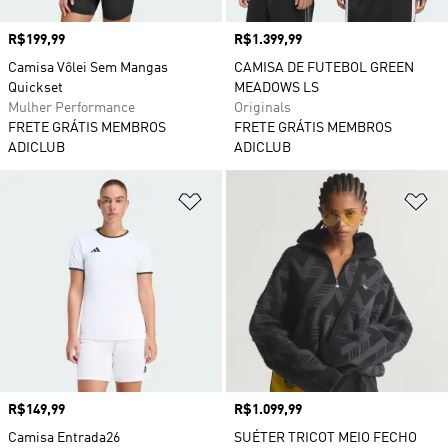
Preço
R$199,99
Preço
R$1.399,99
Camisa Vôlei Sem Mangas
CAMISA DE FUTEBOL GREEN
Quickset
MEADOWS LS
Mulher Performance
Originals
FRETE GRÁTIS MEMBROS
FRETE GRÁTIS MEMBROS
ADICLUB
ADICLUB
Adicionar à Lista de Desejos
Ad
Preço
R$149,99
Preço
R$1.099,99
Camisa Entrada26
SUÉTER TRICOT MEIO FECHO