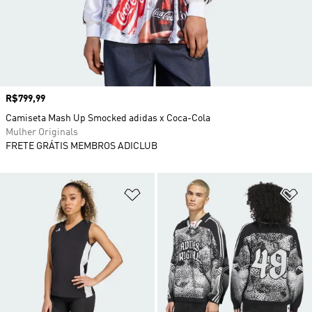
Preço
R$799,99
Camiseta Mash Up Smocked adidas x Coca-Cola
Mulher Originals
FRETE GRÁTIS MEMBROS ADICLUB
Adicionar à Lista de Desejos
Ad