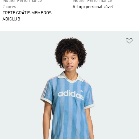
Mulher Performance
Mulher Performance
2 cores
Artigo personalizável
FRETE GRÁTIS MEMBROS
ADICLUB
Ad