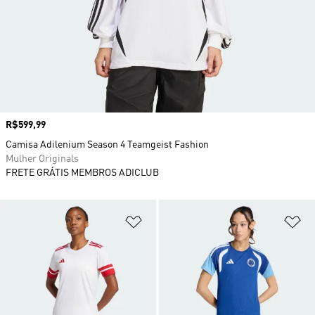
Preço
R$599,99
Camisa Adilenium Season 4 Teamgeist Fashion
Mulher Originals
FRETE GRÁTIS MEMBROS ADICLUB
Adicionar à Lista de Desejos
Ad