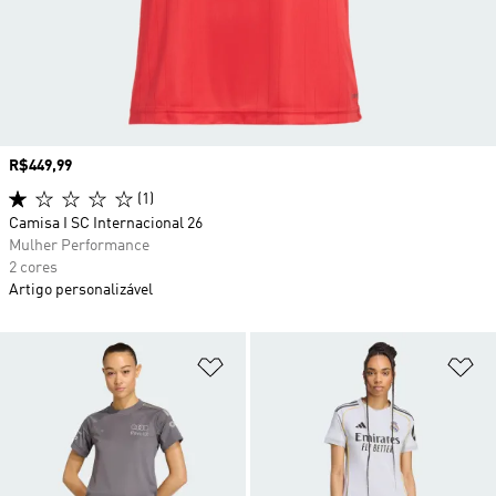
Preço
R$449,99
(1)
Camisa I SC Internacional 26
Mulher Performance
2 cores
Artigo personalizável
Adicionar à Lista de Desejos
Ad