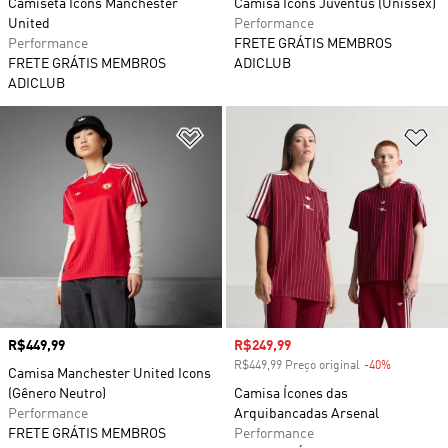
Camiseta Icons Manchester
Camisa Icons Juventus (Unissex)
United
Performance
Performance
FRETE GRÁTIS MEMBROS
FRETE GRÁTIS MEMBROS
ADICLUB
ADICLUB
Adicionar à Lista de Desejos
Ad
Preço
R$449,99
Preço com desconto
R$249,99
R$449,99 Preço original
-40%
Desconto
Camisa Manchester United Icons
(Gênero Neutro)
Camisa Ícones das
Performance
Arquibancadas Arsenal
FRETE GRÁTIS MEMBROS
Performance