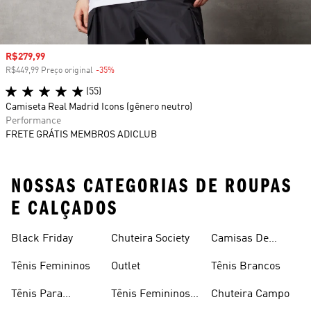
Preço com desconto
R$279,99
R$449,99 Preço original
-35%
Desconto
(55)
Camiseta Real Madrid Icons (gênero neutro)
Performance
FRETE GRÁTIS MEMBROS ADICLUB
NOSSAS CATEGORIAS DE ROUPAS
E CALÇADOS
Black Friday
Chuteira Society
Camisas De
Times
Tênis Femininos
Outlet
Tênis Brancos
Tênis Para
Tênis Femininos
Chuteira Campo