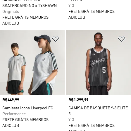
CAMISA DE FUTEBOL
ELITE 5
SKATEBOARDING x TYSHAWN
Y-3
Originals
FRETE GRÁTIS MEMBROS
FRETE GRÁTIS MEMBROS
ADICLUB
ADICLUB
Adicionar à Lista de Desejos
Ad
Preço
R$449,99
Preço
R$1.299,99
Camiseta Icons Liverpool FC
CAMISA DE BASQUETE Y-3 ELITE
Performance
5
FRETE GRÁTIS MEMBROS
Y-3
ADICLUB
FRETE GRÁTIS MEMBROS