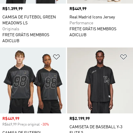
Preço
R$1.399,99
Preço
R$449,99
CAMISA DE FUTEBOL GREEN
Real Madrid Icons Jersey
MEADOWS LS
Performance
Originals
FRETE GRÁTIS MEMBROS
FRETE GRÁTIS MEMBROS
ADICLUB
ADICLUB
Adicionar à Lista de Desejos
Ad
Preço com desconto
R$449,99
Preço
R$2.199,99
R$649,99 Preço original
-30%
Desconto
CAMISETA DE BASEBALL Y-3