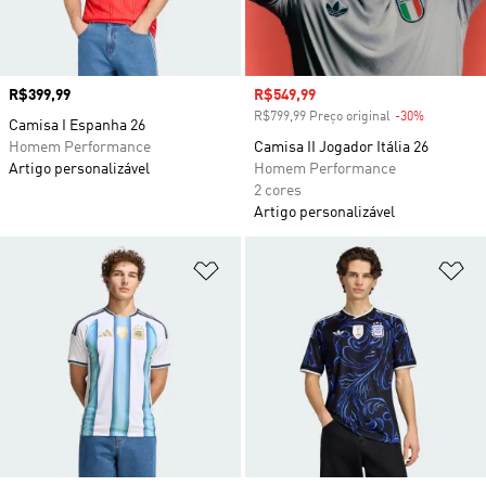
Preço
R$399,99
Preço com desconto
R$549,99
R$799,99 Preço original
-30%
Desconto
Camisa I Espanha 26
Homem Performance
Camisa II Jogador Itália 26
Artigo personalizável
Homem Performance
2 cores
Artigo personalizável
Adicionar à Lista de Desejos
Ad