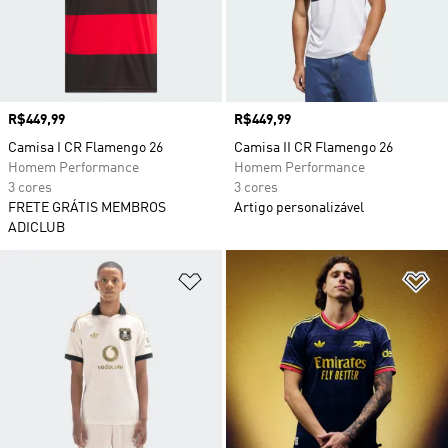
Preço
R$449,99
Preço
R$449,99
Camisa I CR Flamengo 26
Camisa II CR Flamengo 26
Homem Performance
Homem Performance
3 cores
3 cores
FRETE GRÁTIS MEMBROS
Artigo personalizável
ADICLUB
Adicionar à Lista de Desejos
Ad