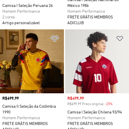
Camisa I Seleção Nacional do
Camisa I Seleção Peruana 26
México 1986
Homem Performance
Homem Performance
2 cores
FRETE GRÁTIS MEMBROS
Artigo personalizável
ADICLUB
Adicionar à Lista de Desejos
Ad
Preço
R$699,99
Preço com desconto
R$499,99
R$699,99 Preço original
-25%
Desconto
Camisa II Seleção da Colômbia
1990
Camisa I Seleção Chilena 93/94
Homem Performance
Homem Performance
FRETE GRÁTIS MEMBROS
FRETE GRÁTIS MEMBROS