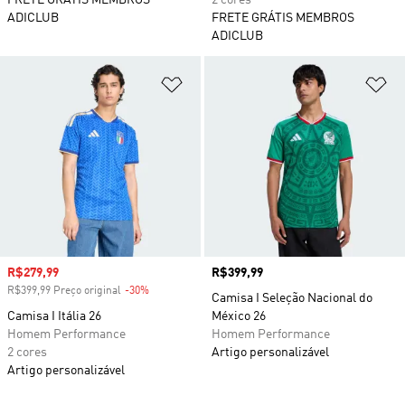
FRETE GRÁTIS MEMBROS
2 cores
ADICLUB
FRETE GRÁTIS MEMBROS
ADICLUB
Adicionar à Lista de Desejos
Ad
Preço com desconto
R$279,99
Preço
R$399,99
R$399,99 Preço original
-30%
Desconto
Camisa I Seleção Nacional do
Camisa I Itália 26
México 26
Homem Performance
Homem Performance
2 cores
Artigo personalizável
Artigo personalizável