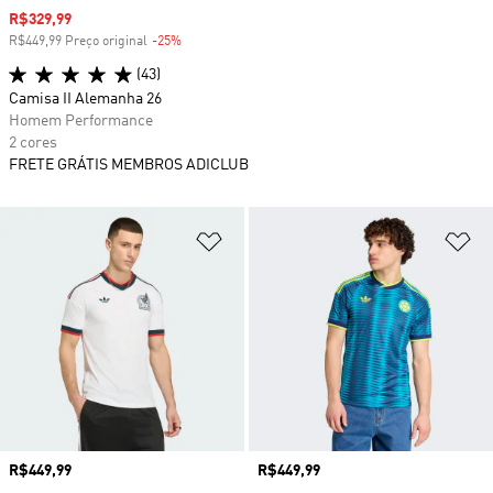
Preço com desconto
R$329,99
R$449,99 Preço original
-25%
Desconto
(43)
Camisa II Alemanha 26
Homem Performance
2 cores
FRETE GRÁTIS MEMBROS ADICLUB
Adicionar à Lista de Desejos
Ad
Preço
R$449,99
Preço
R$449,99