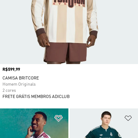
Preço
R$599,99
CAMISA BRITCORE
Homem Originals
2 cores
FRETE GRÁTIS MEMBROS ADICLUB
Adicionar à Lista de Desejos
Ad