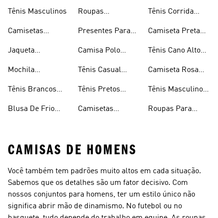
Tênis Masculinos
Roupas
Tênis Corrida
Masculinas
Masculinas
Masculino
Camisetas
Presentes Para
Camiseta Preta
Masculinas
Homens
Masculina
Jaqueta
Camisa Polo
Tênis Cano Alto
Masculina
Masculina
Masculino
Mochila
Tênis Casual
Camiseta Rosa
Masculina
Masculino
Masculina
Tênis Brancos
Tênis Pretos
Tênis Masculino
Masculinos
Masculinos
Em Promoção
Blusa De Frio
Camisetas
Roupas Para
Masculina
Brancas
Academia
Masculina
CAMISAS DE HOMENS
Você também tem padrões muito altos em cada situação.
Sabemos que os detalhes são um fator decisivo. Com
nossos conjuntos para homens, ter um estilo único não
significa abrir mão de dinamismo. No futebol ou no