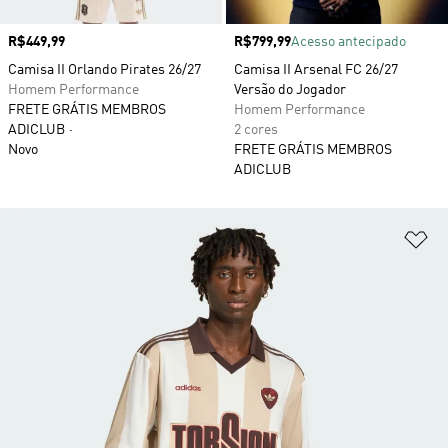
Preço
R$449,99
Preço
R$799,99
Acesso antecipado
Camisa II Orlando Pirates 26/27
Camisa II Arsenal FC 26/27
Homem Performance
Versão do Jogador
FRETE GRÁTIS MEMBROS
Homem Performance
ADICLUB
2 cores
Novo
FRETE GRÁTIS MEMBROS
ADICLUB
Ad