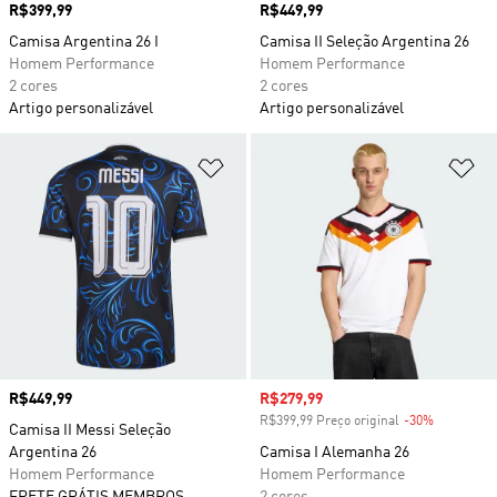
Preço
R$399,99
Preço
R$449,99
Camisa Argentina 26 I
Camisa II Seleção Argentina 26
Homem Performance
Homem Performance
2 cores
2 cores
Artigo personalizável
Artigo personalizável
Adicionar à Lista de Desejos
Ad
Preço
R$449,99
Preço com desconto
R$279,99
R$399,99 Preço original
-30%
Desconto
Camisa II Messi Seleção
Argentina 26
Camisa I Alemanha 26
Homem Performance
Homem Performance