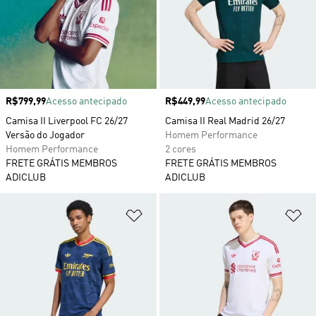
Preço
R$799,99
Acesso antecipado
Preço
R$449,99
Acesso antecipado
Camisa II Liverpool FC 26/27
Camisa II Real Madrid 26/27
Versão do Jogador
Homem Performance
Homem Performance
2 cores
FRETE GRÁTIS MEMBROS
FRETE GRÁTIS MEMBROS
ADICLUB
ADICLUB
Adicionar à Lista de Desejos
Ad