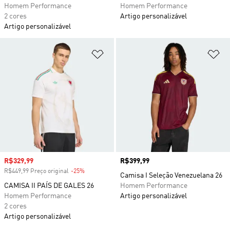
Homem Performance
Homem Performance
2 cores
Artigo personalizável
Artigo personalizável
Adicionar à Lista de Desejos
Ad
Preço com desconto
R$329,99
Preço
R$399,99
R$449,99 Preço original
-25%
Desconto
Camisa I Seleção Venezuelana 26
CAMISA II PAÍS DE GALES 26
Homem Performance
Homem Performance
Artigo personalizável
2 cores
Artigo personalizável