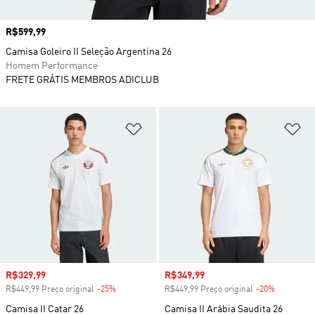
Preço
R$599,99
Camisa Goleiro II Seleção Argentina 26
Homem Performance
FRETE GRÁTIS MEMBROS ADICLUB
Adicionar à Lista de Desejos
Ad
Preço com desconto
R$329,99
Preço com desconto
R$349,99
R$449,99 Preço original
-25%
Desconto
R$449,99 Preço original
-20%
Desconto
Camisa II Catar 26
Camisa II Arábia Saudita 26