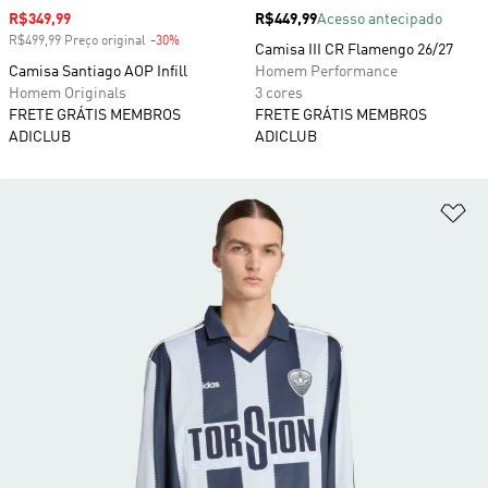
Preço com desconto
R$349,99
Preço
R$449,99
Acesso antecipado
R$499,99 Preço original
-30%
Desconto
Camisa III CR Flamengo 26/27
Camisa Santiago AOP Infill
Homem Performance
Homem Originals
3 cores
FRETE GRÁTIS MEMBROS
FRETE GRÁTIS MEMBROS
ADICLUB
ADICLUB
Ad