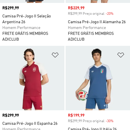
Preço
R$299,99
Preço com desconto
R$229,99
R$299,99 Preço original
-20%
Desconto
Camisa Pré-Jogo II Seleção
Argentina 26
Camisa Pré-Jogo II Alemanha 26
Homem Performance
Homem Performance
FRETE GRÁTIS MEMBROS
FRETE GRÁTIS MEMBROS
ADICLUB
ADICLUB
Adicionar à Lista de Desejos
Ad
Preço
R$299,99
Preço com desconto
R$199,99
R$299,99 Preço original
-30%
Desconto
Camisa Pré-Jogo II Espanha 26
Homem Performance
Camisa Pré-Jogo II Itália 26