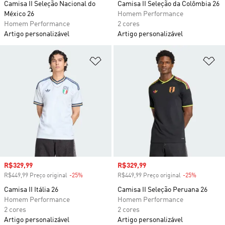
Camisa II Seleção Nacional do
Camisa II Seleção da Colômbia 26
México 26
Homem Performance
Homem Performance
2 cores
Artigo personalizável
Artigo personalizável
Adicionar à Lista de Desejos
Ad
Preço com desconto
R$329,99
Preço com desconto
R$329,99
R$449,99 Preço original
-25%
Desconto
R$449,99 Preço original
-25%
Desconto
Camisa II Itália 26
Camisa II Seleção Peruana 26
Homem Performance
Homem Performance
2 cores
2 cores
Artigo personalizável
Artigo personalizável