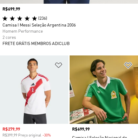
Preço
R$699,99
(236)
Camisa I Messi Seleção Argentina 2006
Homem Performance
2 cores
FRETE GRÁTIS MEMBROS ADICLUB
Adicionar à Lista de Desejos
Ad
Preço com desconto
R$279,99
Preço
R$699,99
R$399,99 Preço original
-30%
Desconto