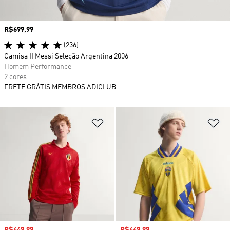
Preço
R$699,99
(236)
Camisa II Messi Seleção Argentina 2006
Homem Performance
2 cores
FRETE GRÁTIS MEMBROS ADICLUB
Adicionar à Lista de Desejos
Ad