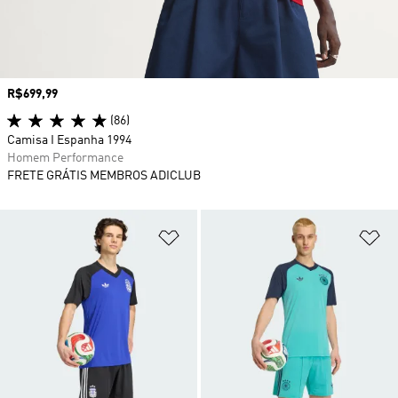
Preço
R$699,99
(86)
Camisa I Espanha 1994
Homem Performance
FRETE GRÁTIS MEMBROS ADICLUB
Adicionar à Lista de Desejos
Ad