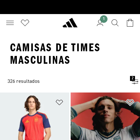
1
CAMISAS DE TIMES
MASCULINAS
2
326 resultados
Adicionar à Lista de Desejos
Ad