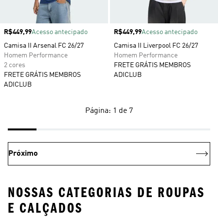
Preço
R$449,99
Acesso antecipado
Preço
R$449,99
Acesso antecipado
Camisa II Arsenal FC 26/27
Camisa II Liverpool FC 26/27
Homem Performance
Homem Performance
2 cores
FRETE GRÁTIS MEMBROS
FRETE GRÁTIS MEMBROS
ADICLUB
ADICLUB
Página: 1 de 7
Próximo
NOSSAS CATEGORIAS DE ROUPAS
E CALÇADOS