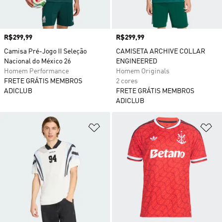
Preço
R$299,99
Preço
R$299,99
Camisa Pré-Jogo II Seleção
CAMISETA ARCHIVE COLLAR
Nacional do México 26
ENGINEERED
Homem Performance
Homem Originals
FRETE GRÁTIS MEMBROS
2 cores
ADICLUB
FRETE GRÁTIS MEMBROS
ADICLUB
Adicionar à Lista de Desejos
Ad