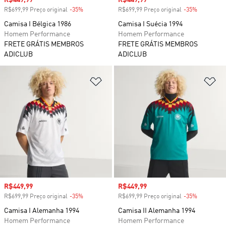
Preço com desconto
R$449,99
Preço com desconto
R$449,99
R$699,99 Preço original
-35%
Desconto
R$699,99 Preço original
-35%
Desconto
Camisa I Bélgica 1986
Camisa I Suécia 1994
Homem Performance
Homem Performance
FRETE GRÁTIS MEMBROS
FRETE GRÁTIS MEMBROS
ADICLUB
ADICLUB
Adicionar à Lista de Desejos
Ad
Preço com desconto
R$449,99
Preço com desconto
R$449,99
R$699,99 Preço original
-35%
Desconto
R$699,99 Preço original
-35%
Desconto
Camisa I Alemanha 1994
Camisa II Alemanha 1994
Homem Performance
Homem Performance